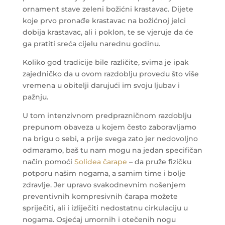
ornament stave zeleni božićni krastavac. Dijete
koje prvo pronađe krastavac na božićnoj jelci
dobija krastavac, ali i poklon, te se vjeruje da će
ga pratiti sreća cijelu narednu godinu.
Koliko god tradicije bile različite, svima je ipak
zajedničko da u ovom razdoblju provedu što više
vremena u obitelji darujući im svoju ljubav i
pažnju.
U tom intenzivnom predprazničnom razdoblju
prepunom obaveza u kojem često zaboravljamo
na brigu o sebi, a prije svega zato jer nedovoljno
odmaramo, baš tu nam mogu na jedan specifičan
način pomoći
Solidea čarape
– da pruže fizičku
potporu našim nogama, a samim time i bolje
zdravlje. Jer upravo svakodnevnim nošenjem
preventivnih kompresivnih čarapa možete
spriječiti, ali i izliječiti nedostatnu cirkulaciju u
nogama. Osjećaj umornih i otečenih nogu