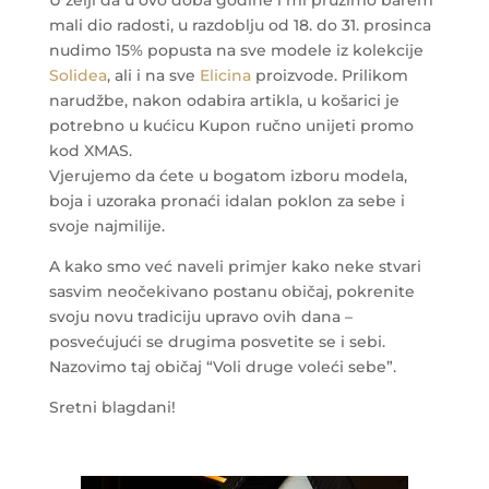
U želji da u ovo doba godine i mi pružimo barem
mali dio radosti, u razdoblju od 18. do 31. prosinca
nudimo 15% popusta na sve modele iz kolekcije
Solidea
, ali i na sve
Elicina
proizvode. Prilikom
narudžbe, nakon odabira artikla, u košarici je
potrebno u kućicu Kupon ručno unijeti promo
kod XMAS.
Vjerujemo da ćete u bogatom izboru modela,
boja i uzoraka pronaći idalan poklon za sebe i
svoje najmilije.
A kako smo već naveli primjer kako neke stvari
sasvim neočekivano postanu običaj, pokrenite
svoju novu tradiciju upravo ovih dana –
posvećujući se drugima posvetite se i sebi.
Nazovimo taj običaj “Voli druge voleći sebe”.
Sretni blagdani!