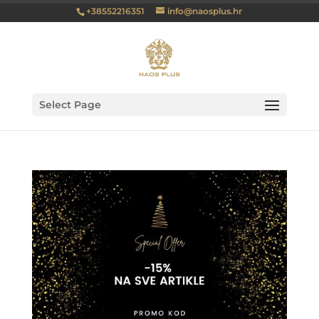
+38552216351
info@naosplus.hr
Select Page