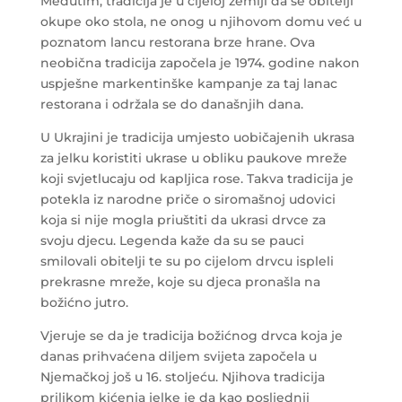
Međutim, tradicija je u cijeloj zemlji da se obitelji
okupe oko stola, ne onog u njihovom domu već u
poznatom lancu restorana brze hrane. Ova
neobična tradicija započela je 1974. godine nakon
uspješne markentinške kampanje za taj lanac
restorana i održala se do današnjih dana.
U Ukrajini je tradicija umjesto uobičajenih ukrasa
za jelku koristiti ukrase u obliku paukove mreže
koji svjetlucaju od kapljica rose. Takva tradicija je
potekla iz narodne priče o siromašnoj udovici
koja si nije mogla priuštiti da ukrasi drvce za
svoju djecu. Legenda kaže da su se pauci
smilovali obitelji te su po cijelom drvcu ispleli
prekrasne mreže, koje su djeca pronašla na
božićno jutro.
Vjeruje se da je tradicija božićnog drvca koja je
danas prihvaćena diljem svijeta započela u
Njemačkoj još u 16. stoljeću. Njihova tradicija
prilikom kićenja jelke je da kao posljednji