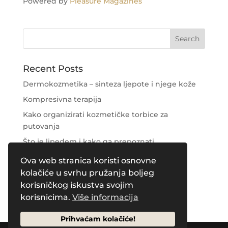
Powered by
Pleasure Magazines
Recent Posts
Dermokozmetika – sinteza ljepote i njege kože
Kompresivna terapija
Kako organizirati kozmetičke torbice za
putovanja
Što je lipedem i kako ga prepoznati
Njega područja oko očiju
Ova web stranica koristi osnovne
kolačiće u svrhu pružanja boljeg
Recent Comments
korisničkog iskustva svojim
korisnicima.
Više informacija
Prihvaćam kolačiće!