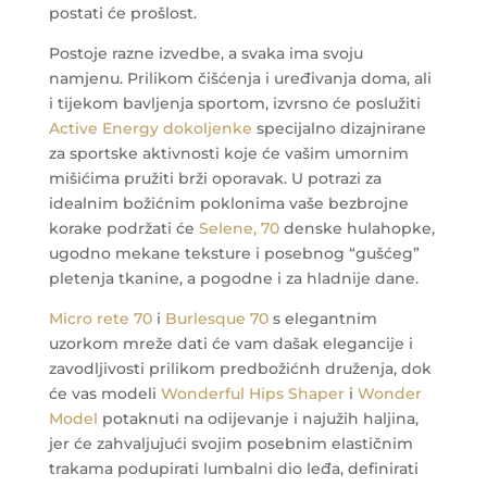
postati će prošlost.
Postoje razne izvedbe, a svaka ima svoju
namjenu. Prilikom čišćenja i uređivanja doma, ali
i tijekom bavljenja sportom, izvrsno će poslužiti
Active Energy dokoljenke
specijalno dizajnirane
za sportske aktivnosti koje će vašim umornim
mišićima pružiti brži oporavak.
U potrazi za
idealnim božićnim poklonima vaše bezbrojne
korake podržati će
Selene, 70
denske hulahopke,
ugodno mekane teksture i posebnog “gušćeg”
pletenja tkanine, a pogodne i za hladnije dane.
Micro rete 70
i
Burlesque 70
s elegantnim
uzorkom mreže dati će vam dašak elegancije i
zavodljivosti prilikom predbožićnh druženja, dok
će vas modeli
Wonderful Hips Shaper
i
Wonder
Model
potaknuti na odijevanje i najužih haljina,
jer će zahvaljujući svojim posebnim elastičnim
trakama podupirati lumbalni dio leđa, definirati