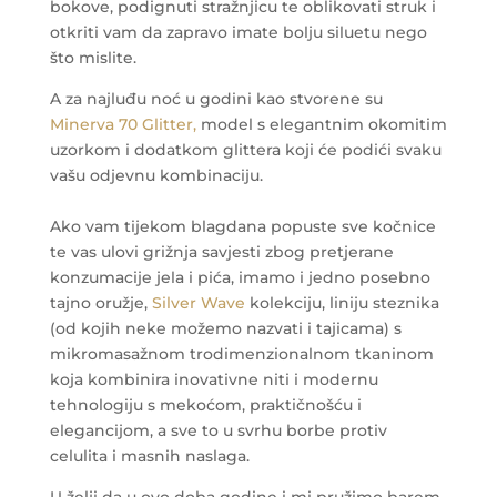
bokove, podignuti stražnjicu te oblikovati struk i
otkriti vam da zapravo imate bolju siluetu nego
što mislite.
A za najluđu noć u godini kao stvorene su
Minerva 70 Glitter,
model s elegantnim okomitim
uzorkom i dodatkom glittera koji će podići svaku
vašu odjevnu kombinaciju.
Ako vam tijekom blagdana popuste sve kočnice
te vas ulovi grižnja savjesti zbog pretjerane
konzumacije jela i pića, imamo i jedno posebno
tajno oružje,
Silver Wave
kolekciju, liniju steznika
(od kojih neke možemo nazvati i tajicama) s
mikromasažnom trodimenzionalnom tkaninom
koja kombinira inovativne niti i modernu
tehnologiju s mekoćom, praktičnošću i
elegancijom, a sve to u svrhu borbe protiv
celulita i masnih naslaga.