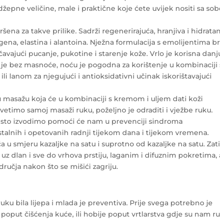
epne veličine, male i praktične koje ćete uvijek nositi sa s
ršena za takve prilike. Sadrži regenerirajuća, hranjiva i hidrata
agena, elastina i alantoina. Nježna formulacija s emolijentima b
čavajući pucanje, pukotine i starenje kože. Vrlo je korisna danj
da je bez masnoće, noću je pogodna za korištenje u kombinaciji 
i lanom za njegujući i antioksidativni učinak iskorištavajući
 masažu koja će u kombinaciji s kremom i uljem dati koži
vetimo samoj masaži ruku, poželjno je odraditi i vježbe ruku.
 često izvodimo pomoći će nam u prevenciji sindroma
stalnih i opetovanih radnji tijekom dana i tijekom vremena.
 u smjeru kazaljke na satu i suprotno od kazaljke na satu. Za
uz dlan i sve do vrhova prstiju, laganim i difuznim pokretima, 
učja nakon što se mišići zagriju.
ku bila lijepa i mlada je preventiva. Prije svega potrebno je
oput čišćenja kuće, ili hobije poput vrtlarstva gdje su nam r