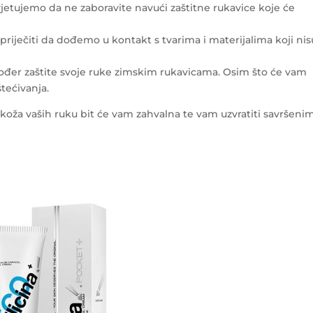
vjetujemo da ne zaboravite navući zaštitne rukavice koje će
priječiti da dođemo u kontakt s tvarima i materijalima koji nis
đer zaštite svoje ruke zimskim rukavicama. Osim što će vam
oštećivanja.
, koža vaših ruku bit će vam zahvalna te vam uzvratiti savršeni