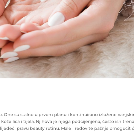
. One su stalno u prvom planu i kontinuirano izložene vanjsk
kože lica i tijela. Njihova je njega podcijenjena, često ishitren
 slijedeći pravu beauty rutinu. Male i redovite pažnje omogućit 