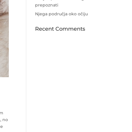
prepoznati
Njega područja oko očiju
Recent Comments
im
a, no
će