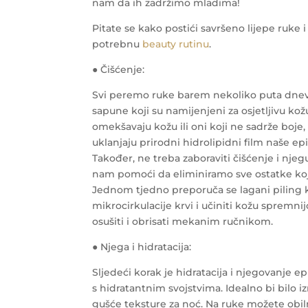
nam da ih zadržimo mladima!
Pitate se kako postići savršeno lijepe ruke
potrebnu
beauty rutinu
.
● Čišćenje:
Svi peremo ruke barem nekoliko puta dnevno
sapune koji su namijenjeni za osjetljivu kož
omekšavaju kožu ili oni koji ne sadrže boje,
uklanjaju prirodni hidrolipidni film naše epi
Također, ne treba zaboraviti čišćenje i njeg
nam pomoći da eliminiramo sve ostatke koji 
Jednom tjedno preporuča se lagani piling ko
mikrocirkulacije krvi i učiniti kožu spremn
osušiti i obrisati mekanim ručnikom.
● Njega i hidratacija:
Sljedeći korak je hidratacija i njegovanje
s hidratantnim svojstvima. Idealno bi bilo 
gušće teksture za noć. Na ruke možete obil