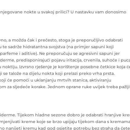
 i njegovane nokte u svakoj prilici? U nastavku vam donosimo
, a možda čak i prečesto, stoga je preporučljivo odabrati
u te sadrže hidratantna svojstva (na primjer sapuni koji
 parfeme i aditive). Ne preporučuju se agresivni sapuni jer
derme, predisponirajući pojavu iritacija, crvenila, suhoće i puc
u noktiju. Izvrsno rješenje je korištenje posebne četkice koja ć
se talože na dijelu nokta koji prelazi preko vrha prsta.
ji će pomoći u uklanjanju mrtvih stanica, aktiviranju
ijom za sljedeće korake. Jednom oprane ruke uvijek treba pažlj
 epiderme. Tijekom hladne sezone dobro je odabrati hranjive k
izmjenjivati ​​kreme koje se brzo upijaju tijekom dana s kremam
no nanijeti kremu kad god osjetite potrebu bez straha da ćet