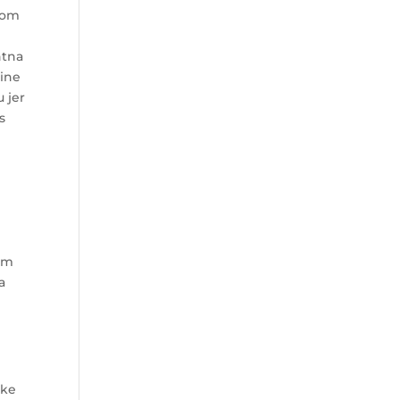
obom
ntna
rine
u jer
s
tim
a
uke