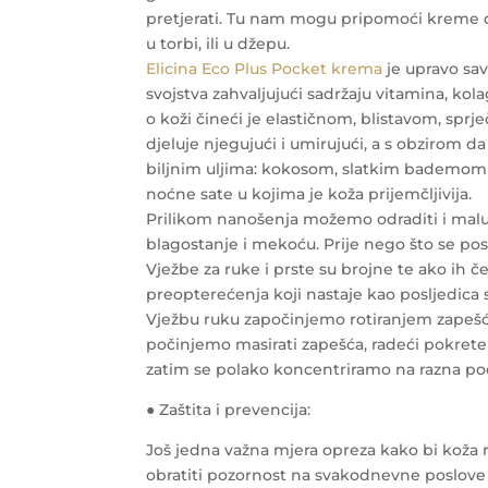
pretjerati. Tu nam mogu pripomoći kreme dž
u torbi, ili u džepu.
Elicina Eco Plus Pocket krema
je upravo sav
svojstva zahvaljujući sadržaju vitamina, kol
o koži čineći je elastičnom, blistavom, sprje
djeluje njegujući i umirujući, a s obzirom 
biljnim uljima: kokosom, slatkim bademom il
noćne sate u kojima je koža prijemčljivija.
Prilikom nanošenja možemo odraditi i malu
blagostanje i mekoću. Prije nego što se pos
Vježbe za ruke i prste su brojne te ako ih
preopterećenja koji nastaje kao posljedica 
Vježbu ruku započinjemo rotiranjem zapešća
počinjemo masirati zapešća, radeći pokrete 
zatim se polako koncentriramo na razna podr
● Zaštita i prevencija:
Još jedna važna mjera opreza kako bi koža ru
obratiti pozornost na svakodnevne poslove p