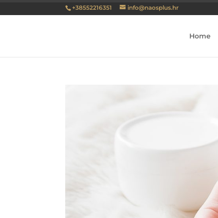
+38552216351
info@naosplus.hr
Home