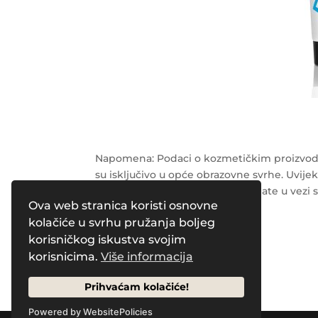
Napomena: Podaci o kozmetičkim proizvodi
su isključivo u opće obrazovne svrhe. Uvijek
radnika o svim pitanjima koja imate u vezi 
Ova web stranica koristi osnovne
kolačiće u svrhu pružanja boljeg
korisničkog iskustva svojim
Powered by
Pleasure Magazines
korisnicima.
Više informacija
Prihvaćam kolačiće!
Powered by WebsitePolicies