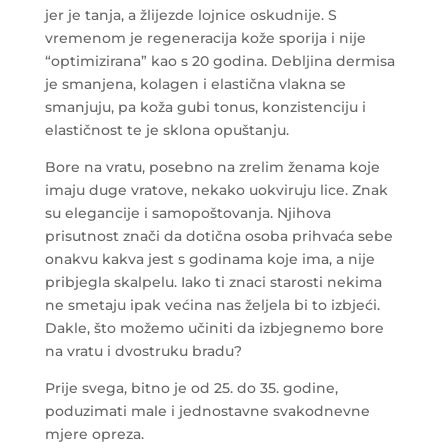
jer je tanja, a žlijezde lojnice oskudnije. S
vremenom je regeneracija kože sporija i nije
“optimizirana” kao s 20 godina. Debljina dermisa
je smanjena, kolagen i elastična vlakna se
smanjuju, pa koža gubi tonus, konzistenciju i
elastičnost te je sklona opuštanju.
Bore na vratu, posebno na zrelim ženama koje
imaju duge vratove, nekako uokviruju lice. Znak
su elegancije i samopoštovanja. Njihova
prisutnost znači da dotična osoba prihvaća sebe
onakvu kakva jest s godinama koje ima, a nije
pribjegla skalpelu. Iako ti znaci starosti nekima
ne smetaju ipak većina nas željela bi to izbjeći.
Dakle, što možemo učiniti da izbjegnemo bore
na vratu i dvostruku bradu?
Prije svega, bitno je od 25. do 35. godine,
poduzimati male i jednostavne svakodnevne
mjere opreza.