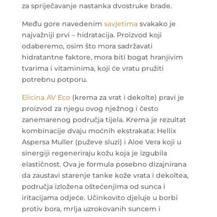
za spriječavanje nastanka dvostruke brade.
Među gore navedenim
savjetima
svakako je
najvažniji prvi – hidratacija. Proizvod koji
odaberemo, osim što mora sadržavati
hidratantne faktore, mora biti bogat hranjivim
tvarima i vitaminima, koji će vratu pružiti
potrebnu potporu.
Elicina AV Eco
(krema za vrat i dekolte) pravi je
proizvod za njegu ovog nježnog i često
zanemarenog područja tijela. Krema je rezultat
kombinacije dvaju moćnih ekstrakata: Hellix
Aspersa Muller (puževe sluzi) i Aloe Vera koji u
sinergiji regeneriraju kožu koja je izgubila
elastičnost. Ova je formula posebno dizajnirana
da zaustavi starenje tanke kože vrata i dekoltea,
područja izložena oštećenjima od sunca i
iritacijama odjeće. Učinkovito djeluje u borbi
protiv bora, mrlja uzrokovanih suncem i