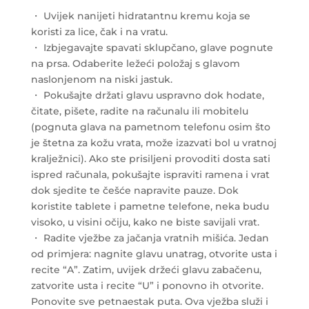
・ Uvijek nanijeti hidratantnu kremu koja se
koristi za lice, čak i na vratu.
・ Izbjegavajte spavati sklupčano, glave pognute
na prsa. Odaberite ležeći položaj s glavom
naslonjenom na niski jastuk.
・ Pokušajte držati glavu uspravno dok hodate,
čitate, pišete, radite na računalu ili mobitelu
(pognuta glava na pametnom telefonu osim što
je štetna za kožu vrata, može izazvati bol u vratnoj
kralježnici). Ako ste prisiljeni provoditi dosta sati
ispred računala, pokušajte ispraviti ramena i vrat
dok sjedite te češće napravite pauze. Dok
koristite tablete i pametne telefone, neka budu
visoko, u visini očiju, kako ne biste savijali vrat.
・ Radite vježbe za jačanja vratnih mišića. Jedan
od primjera: nagnite glavu unatrag, otvorite usta i
recite “A”. Zatim, uvijek držeći glavu zabačenu,
zatvorite usta i recite “U” i ponovno ih otvorite.
Ponovite sve petnaestak puta. Ova vježba služi i