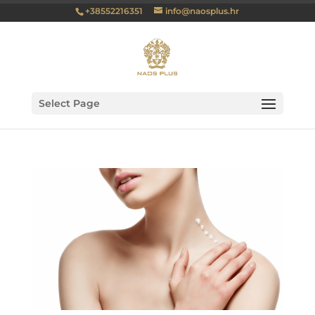
+38552216351
info@naosplus.hr
Select Page