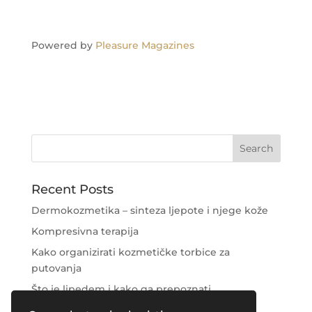
Powered by
Pleasure Magazines
Recent Posts
Dermokozmetika – sinteza ljepote i njege kože
Kompresivna terapija
Kako organizirati kozmetičke torbice za
putovanja
Što je lipedem i kako ga prepoznati
Njega područja oko očiju