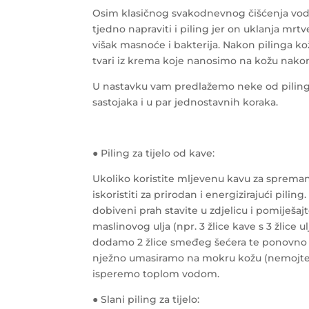
Osim klasičnog svakodnevnog čišćenja vod
tjedno napraviti i piling jer on uklanja mr
višak masnoće i bakterija.
Nakon pilinga kož
tvari iz krema koje nanosimo na kožu nakon
U nastavku vam predlažemo neke od pilinga 
sastojaka i u par jednostavnih koraka.
● Piling za tijelo od kave:
Ukoliko koristite mljevenu kavu za spreman
iskoristiti za prirodan i energizirajući pilin
dobiveni prah stavite u zdjelicu i pomiješa
maslinovog ulja (npr. 3 žlice kave s 3 žlice 
dodamo 2 žlice smeđeg šećera te ponovn
nježno umasiramo na mokru kožu (nemojte b
isperemo toplom vodom.
● Slani piling za tijelo: