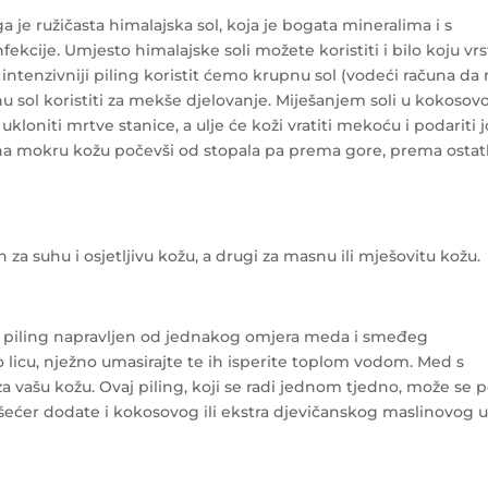
 je ružičasta himalajska sol, koja je bogata mineralima i s
fekcije. Umjesto himalajske soli možete koristiti i bilo koju vr
a intenzivniji piling koristit ćemo krupnu sol (vodeći računa da
 sol koristiti za mekše djelovanje. Miješanjem soli u kokosov
kloniti mrtve stanice, a ulje će koži vratiti mekoću i podariti j
na mokru kožu počevši od stopala pa prema gore, prema osta
 za suhu i osjetljivu kožu, a drugi za masnu ili mješovitu kožu.
ni piling napravljen od jednakog omjera meda i smeđeg
o licu, nježno umasirajte te ih isperite toplom vodom. Med s
za vašu kožu. Ovaj piling, koji se radi jednom tjedno, može se 
 i šećer dodate i kokosovog ili ekstra djevičanskog maslinovog ul