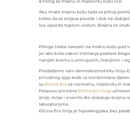
● Piling za masnu ili mješovitu kožu lica:
Ako imate masnu kožu tada za piling pomiješ
toliko da se smjesa poveže i dok ne dobijet
lice isperite toplom vodom. Brašna će imati
Pilinge treba nanositi na mokru kožu pod t
jer ako koža nakon tretiranja postane blago
nanijeti kremu s umirujućim, hranjivim i r
Predlažemo vam dermokozmetičku liniju Elic
prirodnog sjaja kože uz kombinirano djelova
su
Elicina Eco
za normalnu, mješovitu ili m
Potpuno prirodna
Elicina Eco linija
učinkovi
strije, mrlje i crvenilo što dokazuju brojna
laboratorijima.
Elicina Eco linija je hipoalergijska, bez parab