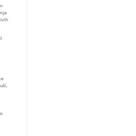
om
anja
ivih
ko
te
uši,
im