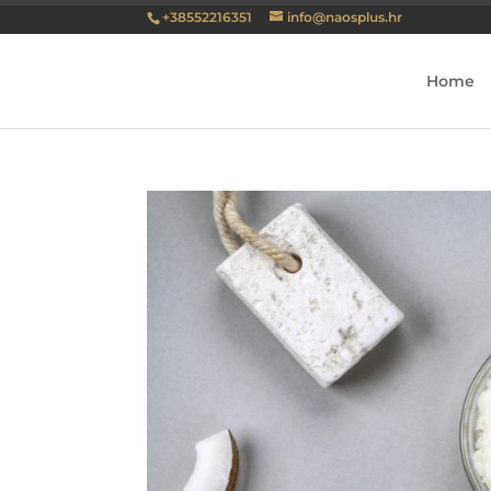
+38552216351
info@naosplus.hr
Home