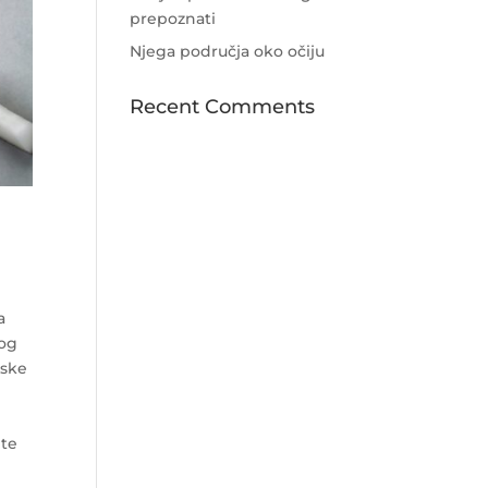
prepoznati
Njega područja oko očiju
Recent Comments
a
kog
nske
ete