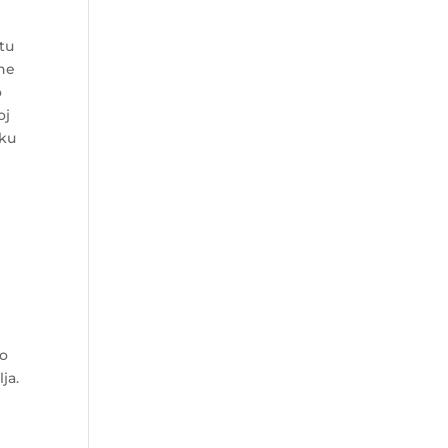
stu
 ne
o
oj
tku
po
ja.