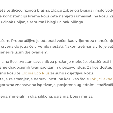
ajte žličicu rižinog brašna, žličicu zobenog brašna i malo vod
e konzistenciju kreme koju ćete nanijeti i umasirati na kožu. Z
 učinak upijanja sebuma i blagi učinak pilinga.
ušem. Preporučljivo je odabrati večer kao vrijeme za nanošenj
 crvena do jutra će crvenilo nestati. Nakon tretmana vrlo je va
egenerirajućim djelovanjem.
ina Eco, izvrstan saveznik za pružanje mekoće, elastičnosti i
nje dragocjenih tvari sadržanih u puževoj sluzi. Za lice dostu
asnu kožu te
Elicina Eco Plus
za suhu i osjetljivu kožu.
ta je za smanjenje nepravilnosti na koži kao što su
ožiljci
,
akne
 rigorozna znanstvena ispitivanja, povjerena uglednim istraživa
ena, mineralnih ulja, silikona, parafina, boje i mirisa.