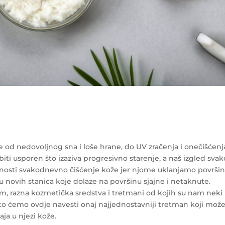
e od nedovoljnog sna i loše hrane, do UV zračenja i onečišćenj
iti usporen što izaziva progresivno starenje, a naš izgled sva
ažnosti svakodnevno čišćenje kože jer njome uklanjamo površi
 novih stanica koje dolaze na površinu sjajne i netaknute.
ađom, razna kozmetička sredstva i tretmani od kojih su nam neki
to ćemo ovdje navesti onaj najjednostavniji tretman koji mož
aja u njezi kože.