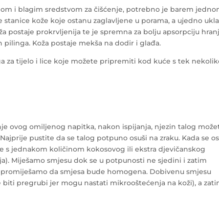
om i blagim sredstvom za čišćenje, potrebno je barem jedn
tve stanice kože koje ostanu zaglavljene u porama, a ujedno ukl
a postaje prokrvljenija te je spremna za bolju apsorpciju hranj
 pilinga. Koža postaje mekša na dodir i glađa.
za tijelo i lice koje možete pripremiti kod kuće s tek nekoli
je ovog omiljenog napitka, nakon ispijanja, njezin talog može
g. Najprije pustite da se talog potpuno osuši na zraku. Kada se os
jte s jednakom količinom kokosovog ili ekstra djevičanskog
ulja). Miješamo smjesu dok se u potpunosti ne sjedini i zatim
o promiješamo da smjesa bude homogena. Dobivenu smjesu
iti pregrubi jer mogu nastati mikrooštećenja na koži), a zat