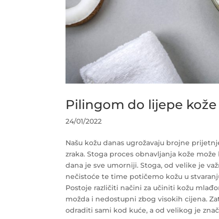
Pilingom do lijepe kože
24/01/2022
Našu kožu danas ugrožavaju brojne prijetnj
zraka. Stoga proces obnavljanja kože može b
dana je sve umorniji.
Stoga, od velike je v
nečistoće te time potičemo kožu u stvaranju
Postoje različiti načini za učiniti kožu ml
možda i nedostupni zbog visokih cijena. Za
odraditi sami kod kuće, a od velikog je znač