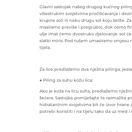
Glavni sastojak našeg drugog kućnog pilinga
višestrukim svojstvima pročišćavanja i dezin
krupne soli ili neku drugu sol koju želite. Z
masiramo previše i pregrubo), dok ćemo finu
ulje imat ćemo dvostruko djelovanje: sol će u
slatki miris. Pod tušem umasiramo smjesu 
tijela.
Za lice predlažemo dva nježna pilinga, jedan
● Piling za suhu kožu lica:
Ako je koža na licu suha, predlažemo njež
šećera. Sastojke pomiješajte te razmažite p
hidratantnim svojstvima bit će izvor hrane 
potrebi koristiti i na tijelu tako da uz med