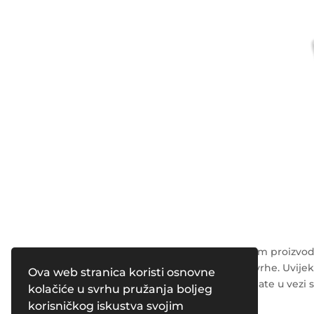
Napomena: Podaci o kozmetičkim proizvodi
su isključivo u opće obrazovne svrhe. Uvijek
Ova web stranica koristi osnovne
radnika o svim pitanjima koja imate u vezi 
kolačiće u svrhu pružanja boljeg
korisničkog iskustva svojim
Powered by
Pleasure Magazines