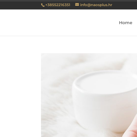
+38552216351
info@naosplus.hr
Home