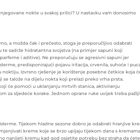
 i njegovane nokte u svakoj prilici? U nastavku vam donosimo
, a možda čak i prečesto, stoga je preporučljivo odabrati
u te sadrže hidratantna svojstva (na primjer sapuni koji
 parfeme i aditive). Ne preporučuju se agresivni sapuni jer
derme, predisponirajući pojavu iritacija, crvenila, suhoće i puc
u noktiju. Izvrsno rješenje je korištenje posebne četkice koja ć
se talože na dijelu nokta koji prelazi preko vrha prsta.
ji će pomoći u uklanjanju mrtvih stanica, aktiviranju
ijom za sljedeće korake. Jednom oprane ruke uvijek treba pažlj
 epiderme. Tijekom hladne sezone dobro je odabrati hranjive k
izmjenjivati ​​kreme koje se brzo upijaju tijekom dana s kremam
no nanijeti kremu kad god osjetite potrebu bez straha da ćet