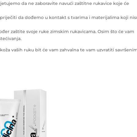
vjetujemo da ne zaboravite navući zaštitne rukavice koje će
priječiti da dođemo u kontakt s tvarima i materijalima koji nis
đer zaštite svoje ruke zimskim rukavicama. Osim što će vam
oštećivanja.
, koža vaših ruku bit će vam zahvalna te vam uzvratiti savršeni