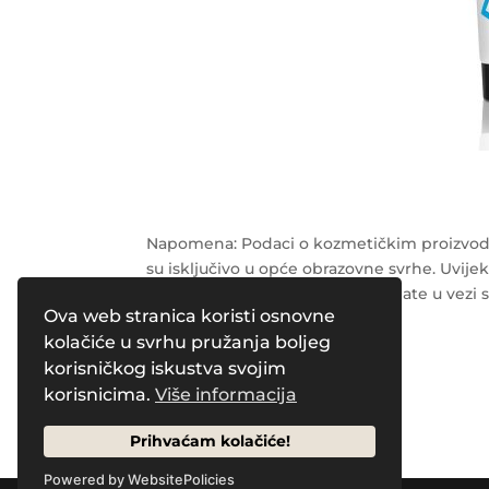
Napomena: Podaci o kozmetičkim proizvodi
su isključivo u opće obrazovne svrhe. Uvijek
radnika o svim pitanjima koja imate u vezi 
Ova web stranica koristi osnovne
kolačiće u svrhu pružanja boljeg
korisničkog iskustva svojim
Powered by
Pleasure Magazines
korisnicima.
Više informacija
Prihvaćam kolačiće!
Powered by WebsitePolicies