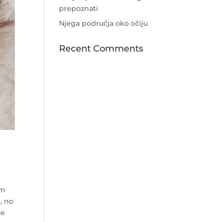
prepoznati
Njega područja oko očiju
Recent Comments
im
a, no
će