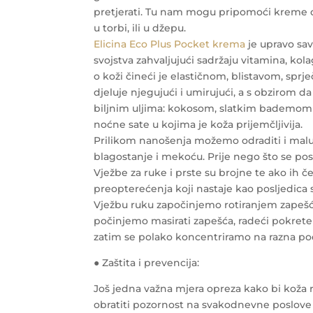
pretjerati. Tu nam mogu pripomoći kreme dž
u torbi, ili u džepu.
Elicina Eco Plus Pocket krema
je upravo sav
svojstva zahvaljujući sadržaju vitamina, kol
o koži čineći je elastičnom, blistavom, sprje
djeluje njegujući i umirujući, a s obzirom 
biljnim uljima: kokosom, slatkim bademom il
noćne sate u kojima je koža prijemčljivija.
Prilikom nanošenja možemo odraditi i malu
blagostanje i mekoću. Prije nego što se pos
Vježbe za ruke i prste su brojne te ako ih
preopterećenja koji nastaje kao posljedica 
Vježbu ruku započinjemo rotiranjem zapešća
počinjemo masirati zapešća, radeći pokrete 
zatim se polako koncentriramo na razna podr
● Zaštita i prevencija:
Još jedna važna mjera opreza kako bi koža ru
obratiti pozornost na svakodnevne poslove p