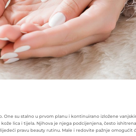
. One su stalno u prvom planu i kontinuirano izložene vanjsk
kože lica i tijela. Njihova je njega podcijenjena, često ishitren
 slijedeći pravu beauty rutinu. Male i redovite pažnje omogućit 