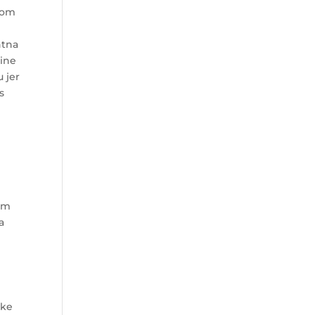
obom
ntna
rine
u jer
s
tim
a
uke