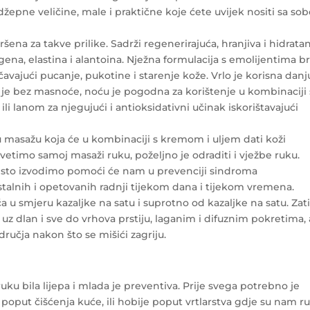
epne veličine, male i praktične koje ćete uvijek nositi sa s
ršena za takve prilike. Sadrži regenerirajuća, hranjiva i hidrata
agena, elastina i alantoina. Nježna formulacija s emolijentima b
čavajući pucanje, pukotine i starenje kože. Vrlo je korisna danj
da je bez masnoće, noću je pogodna za korištenje u kombinaciji 
i lanom za njegujući i antioksidativni učinak iskorištavajući
 masažu koja će u kombinaciji s kremom i uljem dati koži
vetimo samoj masaži ruku, poželjno je odraditi i vježbe ruku.
 često izvodimo pomoći će nam u prevenciji sindroma
stalnih i opetovanih radnji tijekom dana i tijekom vremena.
 u smjeru kazaljke na satu i suprotno od kazaljke na satu. Za
uz dlan i sve do vrhova prstiju, laganim i difuznim pokretima, 
učja nakon što se mišići zagriju.
ku bila lijepa i mlada je preventiva. Prije svega potrebno je
oput čišćenja kuće, ili hobije poput vrtlarstva gdje su nam r