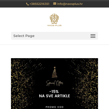
+38552216351
info@naosplus.hr
Select Page