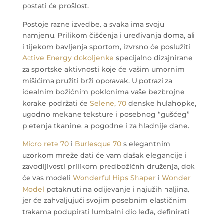
postati će prošlost.
Postoje razne izvedbe, a svaka ima svoju
namjenu. Prilikom čišćenja i uređivanja doma, ali
i tijekom bavljenja sportom, izvrsno će poslužiti
Active Energy dokoljenke
specijalno dizajnirane
za sportske aktivnosti koje će vašim umornim
mišićima pružiti brži oporavak.
U potrazi za
idealnim božićnim poklonima vaše bezbrojne
korake podržati će
Selene, 70
denske hulahopke,
ugodno mekane teksture i posebnog “gušćeg”
pletenja tkanine, a pogodne i za hladnije dane.
Micro rete 70
i
Burlesque 70
s elegantnim
uzorkom mreže dati će vam dašak elegancije i
zavodljivosti prilikom predbožićnh druženja, dok
će vas modeli
Wonderful Hips Shaper
i
Wonder
Model
potaknuti na odijevanje i najužih haljina,
jer će zahvaljujući svojim posebnim elastičnim
trakama podupirati lumbalni dio leđa, definirati