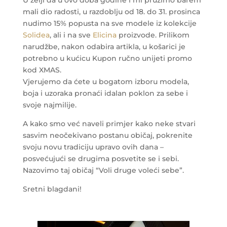
U želji da u ovo doba godine i mi pružimo barem
mali dio radosti, u razdoblju od 18. do 31. prosinca
nudimo 15% popusta na sve modele iz kolekcije
Solidea
, ali i na sve
Elicina
proizvode. Prilikom
narudžbe, nakon odabira artikla, u košarici je
potrebno u kućicu Kupon ručno unijeti promo
kod XMAS.
Vjerujemo da ćete u bogatom izboru modela,
boja i uzoraka pronaći idalan poklon za sebe i
svoje najmilije.
A kako smo već naveli primjer kako neke stvari
sasvim neočekivano postanu običaj, pokrenite
svoju novu tradiciju upravo ovih dana –
posvećujući se drugima posvetite se i sebi.
Nazovimo taj običaj “Voli druge voleći sebe”.
Sretni blagdani!