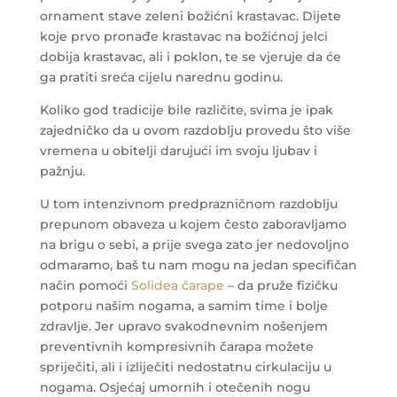
ornament stave zeleni božićni krastavac. Dijete
koje prvo pronađe krastavac na božićnoj jelci
dobija krastavac, ali i poklon, te se vjeruje da će
ga pratiti sreća cijelu narednu godinu.
Koliko god tradicije bile različite, svima je ipak
zajedničko da u ovom razdoblju provedu što više
vremena u obitelji darujući im svoju ljubav i
pažnju.
U tom intenzivnom predprazničnom razdoblju
prepunom obaveza u kojem često zaboravljamo
na brigu o sebi, a prije svega zato jer nedovoljno
odmaramo, baš tu nam mogu na jedan specifičan
način pomoći
Solidea čarape
– da pruže fizičku
potporu našim nogama, a samim time i bolje
zdravlje. Jer upravo svakodnevnim nošenjem
preventivnih kompresivnih čarapa možete
spriječiti, ali i izliječiti nedostatnu cirkulaciju u
nogama. Osjećaj umornih i otečenih nogu