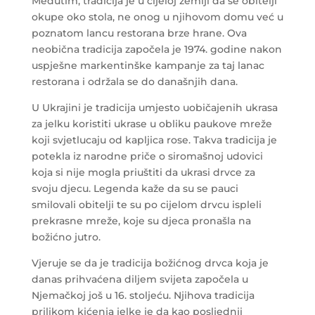
Međutim, tradicija je u cijeloj zemlji da se obitelji
okupe oko stola, ne onog u njihovom domu već u
poznatom lancu restorana brze hrane. Ova
neobična tradicija započela je 1974. godine nakon
uspješne markentinške kampanje za taj lanac
restorana i održala se do današnjih dana.
U Ukrajini je tradicija umjesto uobičajenih ukrasa
za jelku koristiti ukrase u obliku paukove mreže
koji svjetlucaju od kapljica rose. Takva tradicija je
potekla iz narodne priče o siromašnoj udovici
koja si nije mogla priuštiti da ukrasi drvce za
svoju djecu. Legenda kaže da su se pauci
smilovali obitelji te su po cijelom drvcu ispleli
prekrasne mreže, koje su djeca pronašla na
božićno jutro.
Vjeruje se da je tradicija božićnog drvca koja je
danas prihvaćena diljem svijeta započela u
Njemačkoj još u 16. stoljeću. Njihova tradicija
prilikom kićenja jelke je da kao posljednji