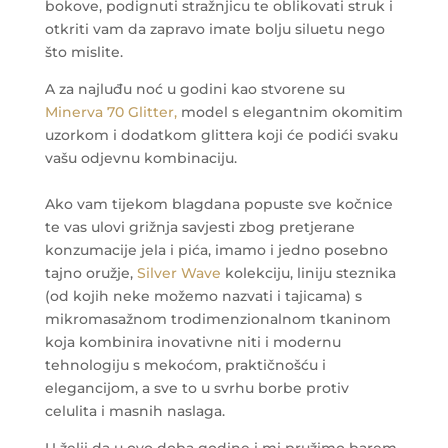
bokove, podignuti stražnjicu te oblikovati struk i
otkriti vam da zapravo imate bolju siluetu nego
što mislite.
A za najluđu noć u godini kao stvorene su
Minerva 70 Glitter,
model s elegantnim okomitim
uzorkom i dodatkom glittera koji će podići svaku
vašu odjevnu kombinaciju.
Ako vam tijekom blagdana popuste sve kočnice
te vas ulovi grižnja savjesti zbog pretjerane
konzumacije jela i pića, imamo i jedno posebno
tajno oružje,
Silver Wave
kolekciju, liniju steznika
(od kojih neke možemo nazvati i tajicama) s
mikromasažnom trodimenzionalnom tkaninom
koja kombinira inovativne niti i modernu
tehnologiju s mekoćom, praktičnošću i
elegancijom, a sve to u svrhu borbe protiv
celulita i masnih naslaga.