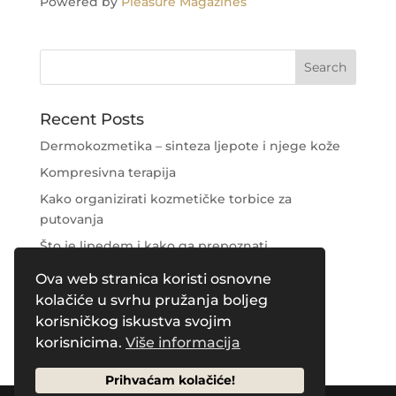
Powered by
Pleasure Magazines
Recent Posts
Dermokozmetika – sinteza ljepote i njege kože
Kompresivna terapija
Kako organizirati kozmetičke torbice za
putovanja
Što je lipedem i kako ga prepoznati
Njega područja oko očiju
Ova web stranica koristi osnovne
kolačiće u svrhu pružanja boljeg
Recent Comments
korisničkog iskustva svojim
korisnicima.
Više informacija
Prihvaćam kolačiće!