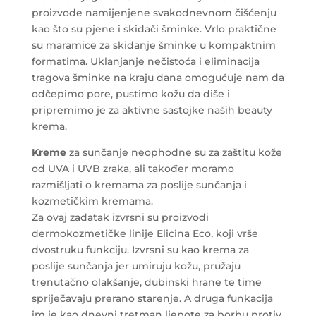
proizvode namijenjene svakodnevnom čišćenju
kao što su pjene i skidači šminke. Vrlo praktične
su maramice za skidanje šminke u kompaktnim
formatima. Uklanjanje nečistoća i eliminacija
tragova šminke na kraju dana omogućuje nam da
odčepimo pore, pustimo kožu da diše i
pripremimo je za aktivne sastojke naših beauty
krema.
Kreme
za sunčanje neophodne su za zaštitu kože
od UVA i UVB zraka, ali također moramo
razmišljati o kremama za poslije sunčanja i
kozmetičkim kremama.
Za ovaj zadatak izvrsni su proizvodi
dermokozmetičke linije Elicina Eco, koji vrše
dvostruku funkciju. Izvrsni su kao krema za
poslije sunčanja jer umiruju kožu, pružaju
trenutačno olakšanje, dubinski hrane te time
spriječavaju prerano starenje. A druga funkacija
im je kao dnevni tretman ljepote za borbu protiv