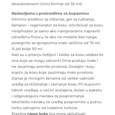
dezodoransom (mini format od 35 ml).
Nastavljamo s
proizvodima za kupaonicu
Intimno sredstvo za čišćenje, gel za tuširanje,
šampon i regenerator za kosu. Učvršćivač za kosu
neophodan je samo ako namjeravamo napraviti
određenu frizuru, te ako ne možete bez njega,
posegnite za sprejevima male veličine od 75 ml,
ili još bolje 50 ml.
Kad su u pitanju češljevi i četke za kosu odaberite
one koje se mogu zatvoriti čime postaju male i
ne zauzimaju previše prostora. Dodajte i koju
kopču za kosu koje zauzimaju malo prostora.
Danas je mnogim ženama od velike važnosti
uređaj za stiliziranje i ravnanje kose. Pri kupovini
takvih uređaja, u većini slučajeva, dolazi u paketu
i odgovarajuća navlaka za pospremanje.
Iskoristite navlaku te uređaj pospremite u putnu
torbu odvojeno od toaletne torbice.
Pravilna
njega kože
lica mora uključivati ​​