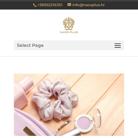
+38552216351
info@naosplus.hr
Select Page