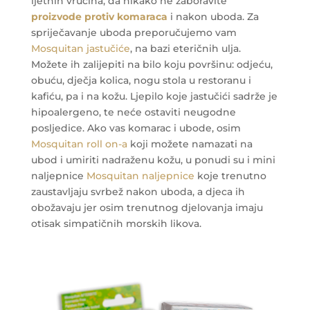
ljetnih vrućina, da nikako ne zaboravite
proizvode protiv komaraca
i nakon uboda. Za
spriječavanje uboda preporučujemo vam
Mosquitan jastučiće
, na bazi eteričnih ulja.
Možete ih zalijepiti na bilo koju površinu: odjeću,
obuću, dječja kolica, nogu stola u restoranu i
kafiću, pa i na kožu. Ljepilo koje jastučići sadrže je
hipoalergeno, te neće ostaviti neugodne
posljedice. Ako vas komarac i ubode, osim
Mosquitan roll on-a
koji možete namazati na
ubod i umiriti nadraženu kožu, u ponudi su i mini
naljepnice
Mosquitan naljepnice
koje trenutno
zaustavljaju svrbež nakon uboda, a djeca ih
obožavaju jer osim trenutnog djelovanja imaju
otisak simpatičnih morskih likova.