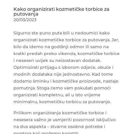
Kako organizirati kozmetičke torbice za
putovanja
20/03/2023
Sigurno ste puno puta bili u nedoumici kako
organizirati kozmetičke torbice za putovanja. Jer,
bilo da idemo na godišnji odmor ili samo na
kratki predah preko vikenda, kozmetičke torbice
i neseseri uvijek su neizostavan dodatak.
Optimizirati prtljagu s izborom odjeće, obuće i
modnih dodataka nije jednostavno. Kad tome
dodamo šminku i kozmetičke proizvode, nastaje
pomutnja. Stoga ćemo vam pokušati pomoći
organizirati kompletnu, ali u isto vrijeme
minimalnu, kozmetičku torbicu za putovanje.
Prilikom organiziranja kozmetičke torbice i
nesesera važno je usmjeriti pozornost isključivo
na dva aspekta – stvarne osobne potrebe i
prostora koji možemo koristiti.