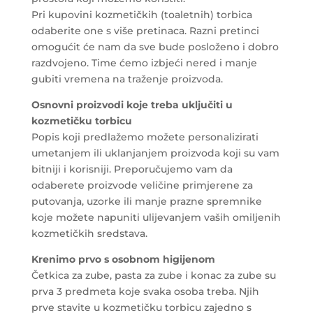
Pri kupovini kozmetičkih (toaletnih) torbica
odaberite one s više pretinaca. Razni pretinci
omogućit će nam da sve bude posloženo i dobro
razdvojeno. Time ćemo izbjeći nered i manje
gubiti vremena na traženje proizvoda.
Osnovni proizvodi koje treba uključiti u
kozmetičku torbicu
Popis koji predlažemo možete personalizirati
umetanjem ili uklanjanjem proizvoda koji su vam
bitniji i korisniji. Preporučujemo vam da
odaberete proizvode veličine primjerene za
putovanja, uzorke ili manje prazne spremnike
koje možete napuniti ulijevanjem vaših omiljenih
kozmetičkih sredstava.
Krenimo prvo s
osobnom higijenom
Četkica za zube, pasta za zube i konac za zube su
prva 3 predmeta koje svaka osoba treba. Njih
prve stavite u kozmetičku torbicu zajedno s