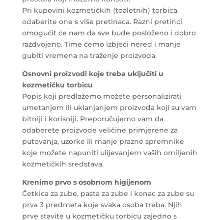
Pri kupovini kozmetičkih (toaletnih) torbica
odaberite one s više pretinaca. Razni pretinci
omogućit će nam da sve bude posloženo i dobro
razdvojeno. Time ćemo izbjeći nered i manje
gubiti vremena na traženje proizvoda.
Osnovni proizvodi koje treba uključiti u
kozmetičku torbicu
Popis koji predlažemo možete personalizirati
umetanjem ili uklanjanjem proizvoda koji su vam
bitniji i korisniji. Preporučujemo vam da
odaberete proizvode veličine primjerene za
putovanja, uzorke ili manje prazne spremnike
koje možete napuniti ulijevanjem vaših omiljenih
kozmetičkih sredstava.
Krenimo prvo s
osobnom higijenom
Četkica za zube, pasta za zube i konac za zube su
prva 3 predmeta koje svaka osoba treba. Njih
prve stavite u kozmetičku torbicu zajedno s