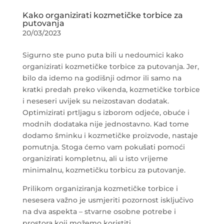
Kako organizirati kozmetičke torbice za
putovanja
20/03/2023
Sigurno ste puno puta bili u nedoumici kako
organizirati kozmetičke torbice za putovanja. Jer,
bilo da idemo na godišnji odmor ili samo na
kratki predah preko vikenda, kozmetičke torbice
i neseseri uvijek su neizostavan dodatak.
Optimizirati prtljagu s izborom odjeće, obuće i
modnih dodataka nije jednostavno. Kad tome
dodamo šminku i kozmetičke proizvode, nastaje
pomutnja. Stoga ćemo vam pokušati pomoći
organizirati kompletnu, ali u isto vrijeme
minimalnu, kozmetičku torbicu za putovanje.
Prilikom organiziranja kozmetičke torbice i
nesesera važno je usmjeriti pozornost isključivo
na dva aspekta – stvarne osobne potrebe i
prostora koji možemo koristiti.