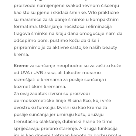
proizvode namijenjene svakodnevnom čišćenju
kao što su pjene i skidači šminke. Vrlo praktične
su maramice za skidanje šminke u kompaktnim
formatima. Uklanjanje nečistoća i eliminacija
tragova šminke na kraju dana omogućuje nam da
odčepimo pore, pustimo kožu da diše i
pripremimo je za aktivne sastojke naših beauty
krema.
Kreme
za sunčanje neophodne su za zaštitu kože
od UVA i UVB zraka, ali također moramo
razmišljati o kremama za poslije sunčanja i
kozmetičkim kremama.
Za ovaj zadatak izvrsni su proizvodi
dermokozmetičke linije Elicina Eco, koji vrše
dvostruku funkciju. Izvrsni su kao krema za
poslije sunčanja jer umiruju kožu, pružaju
trenutačno olakšanje, dubinski hrane te time
spriječavaju prerano starenje. A druga funkacija
im je kao dnevni tretman ljepote za borbu protiv