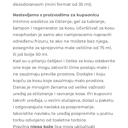
dezodoransom (mini format od 35 ml).
Nastavljamo s
proizvodima za kupaonicu
Intimno sredstvo za čišćenje, gel za tuširanje,
šampon i regenerator za kosu. Učvršćivač za kosu
neophodan je samo ako namjeravamo napraviti
određenu frizuru, te ako ne možete bez njega,
posegnite za sprejevima male veličine od 75 ml,
ili još bolje 50 ml.
Kad su u pitanju češljevi i četke za kosu odaberite
one koje se mogu zatvoriti čime postaju male i
ne zauzimaju previše prostora. Dodajte i koju
kopču za kosu koje zauzimaju malo prostora.
Danas je mnogim ženama od velike važnosti
uređaj za stiliziranje i ravnanje kose. Pri kupovini
takvih uređaja, u većini slučajeva, dolazi u paketu
i odgovarajuća navlaka za pospremanje.
Iskoristite navlaku te uređaj pospremite u putnu
torbu odvojeno od toaletne torbice.
Pravilna
njega kože
lica mora uključivati ​​