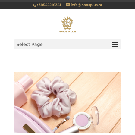
+38552216351
info@naosplus.hr
Select Page