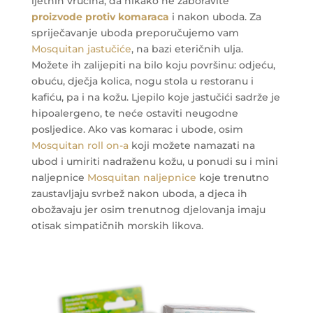
ljetnih vrućina, da nikako ne zaboravite
proizvode protiv komaraca
i nakon uboda. Za
spriječavanje uboda preporučujemo vam
Mosquitan jastučiće
, na bazi eteričnih ulja.
Možete ih zalijepiti na bilo koju površinu: odjeću,
obuću, dječja kolica, nogu stola u restoranu i
kafiću, pa i na kožu. Ljepilo koje jastučići sadrže je
hipoalergeno, te neće ostaviti neugodne
posljedice. Ako vas komarac i ubode, osim
Mosquitan roll on-a
koji možete namazati na
ubod i umiriti nadraženu kožu, u ponudi su i mini
naljepnice
Mosquitan naljepnice
koje trenutno
zaustavljaju svrbež nakon uboda, a djeca ih
obožavaju jer osim trenutnog djelovanja imaju
otisak simpatičnih morskih likova.