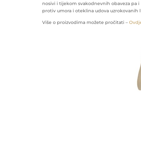
nosivi i tijekom svakodnevnih obaveza pa 
protiv umora i oteklina udova uzrokovanih
Više o proizvodima možete pročitati –
Ovdj