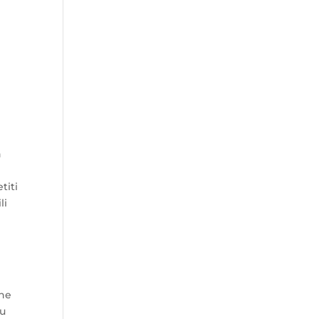
h
titi
li
ane
du