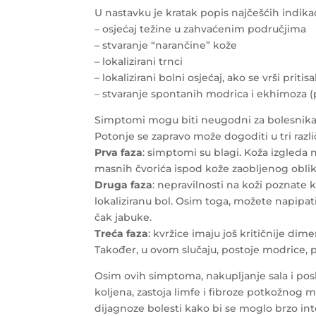
U nastavku je kratak popis najčešćih indika
– osjećaj težine u zahvaćenim područjima
– stvaranje “narančine” kože
– lokalizirani trnci
– lokalizirani bolni osjećaj, ako se vrši pri
– stvaranje spontanih modrica i ekhimoza 
Simptomi mogu biti neugodni za bolesnika, s
Potonje se zapravo može dogoditi u tri razli
Prva faza
: simptomi su blagi. Koža izgleda 
masnih čvorića ispod kože zaobljenog oblik
Druga faza
: nepravilnosti na koži poznate 
lokaliziranu bol. Osim toga, možete napipat
čak jabuke.
Treća faza
: kvržice imaju još kritičnije d
Također, u ovom slučaju, postoje modrice, p
Osim ovih simptoma, nakupljanje sala i pos
koljena, zastoja limfe i fibroze potkožnog 
dijagnoze bolesti kako bi se moglo brzo inte