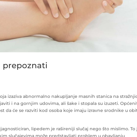
a prepoznati
oja izaziva abnormalno nakupljanje masnih stanica na stražnjic
ti i na gornjim udovima, ali šake i stopala su izuzeti. Općeni
st da će se razviti kod osoba koje imaju izravne srodnike u obit
agnosticiran, lipedem je rašireniji slučaj nego što mislimo. To 
U nekim slučajevima može predstavljati problem u obavljanju