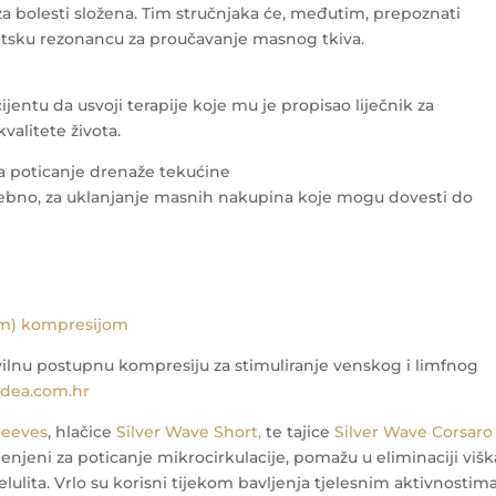
za bolesti složena. Tim stručnjaka će, međutim, prepoznati
etsku rezonancu za proučavanje masnog tkiva.
ntu da usvoji terapije koje mu je propisao liječnik za
valitete života.
 za poticanje drenaže tekućine
potrebno, za uklanjanje masnih nakupina koje mogu dovesti do
om) kompresijom
ravilnu postupnu kompresiju za stimuliranje venskog i limfnog
idea.com.hr
leeves
, hlačice
Silver Wave Short,
te tajice
Silver Wave Corsaro
jenjeni za poticanje mikrocirkulacije, pomažu u eliminaciji višk
elulita. Vrlo su korisni tijekom bavljenja tjelesnim aktivnostim