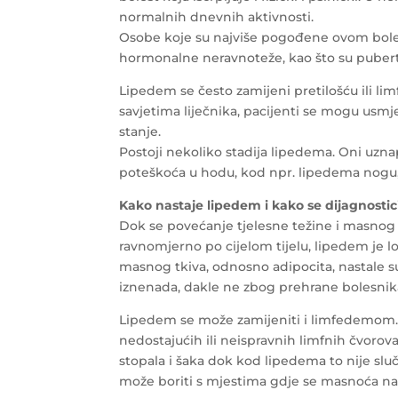
normalnih dnevnih aktivnosti.
Osobe koje su najviše pogođene ovom bole
hormonalne neravnoteže, kao što su puber
Lipedem se često zamijeni pretilošću ili lim
savjetima liječnika, pacijenti se mogu usmje
stanje.
Postoji nekoliko stadija lipedema. Oni uzna
poteškoća u hodu, kod npr. lipedema nogu,
Kako nastaje lipedem i kako se dijagnostic
Dok se povećanje tjelesne težine i masnog t
ravnomjerno po cijelom tijelu, lipedem je 
masnog tkiva, odnosno adipocita, nastale 
iznenada, dakle ne zbog prehrane bolesnik
Lipedem se može zamijeniti i limfedemom.
nedostajućih ili neispravnih limfnih čvorov
stopala i šaka dok kod lipedema to nije sl
može boriti s mjestima gdje se masnoća nak