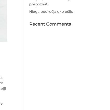
prepoznati
Njega područja oko očiju
Recent Comments
i,
to
elji
je