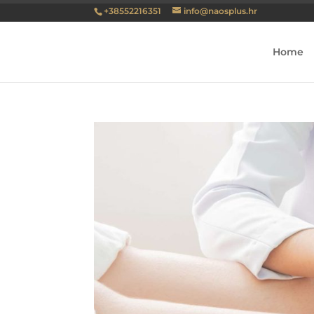
+38552216351
info@naosplus.hr
Home