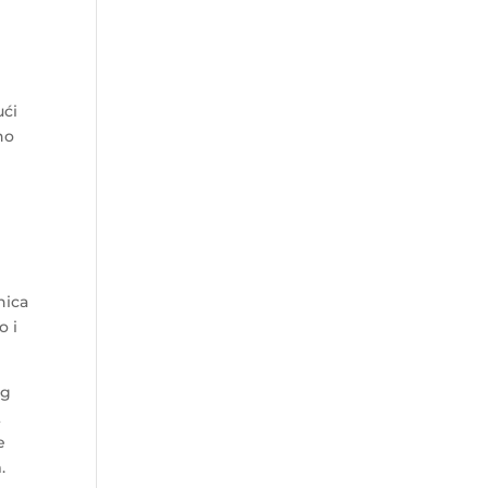
ući
no
m
nica
o i
og
t
e
.