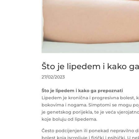
Što je lipedem i kako g
27/02/2023
Što je lipedem i kako ga prepoznati
Lipedem je kronična i progresivna bolest, k
bokovima i nogama. Simptomi se mogu pojavi
je genetskog porijekla, te je veća vjerojatno
koje boluju od lipedema.
Često podcijenjen ili ponekad nepravilno dij
bolest koja iscrpljuje i fizički i psihički. 