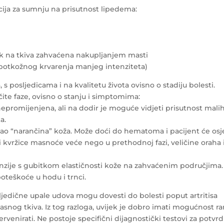
cija za sumnju na prisutnost lipedema:
tisak na tkiva zahvaćena nakupljanjem masti
(potkožnog krvarenja manjeg intenziteta)
 posljedicama i na kvalitetu života ovisno o stadiju bolesti.
čite faze, ovisno o stanju i simptomima:
nepromijenjena, ali na dodir je moguće vidjeti prisutnost mali
a.
kao “narančina” koža. Može doći do hematoma i pacijent će osje
i kvržice masnoće veće nego u prethodnoj fazi, veličine oraha i
imenzije s gubitkom elastičnosti kože na zahvaćenim područjima.
oteškoće u hodu i trnci.
ljedične upale udova mogu dovesti do bolesti poput artritisa
masnog tkiva. Iz tog razloga, uvijek je dobro imati mogućnost r
rvenirati. Ne postoje specifični dijagnostički testovi za potvr