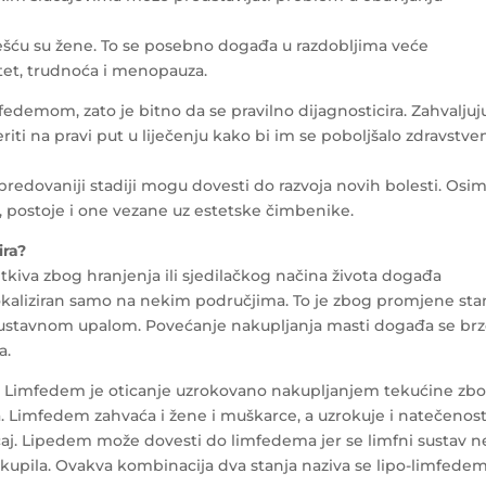
šću su žene. To se posebno događa u razdobljima veće
tet, trudnoća i menopauza.
fedemom, zato je bitno da se pravilno dijagnosticira. Zahvaljuj
riti na pravi put u liječenju kako bi im se poboljšalo zdravstve
predovaniji stadiji mogu dovesti do razvoja novih bolesti. Osi
 postoje i one vezane uz estetske čimbenike.
ira?
kiva zbog hranjenja ili sjedilačkog načina života događa
lokaliziran samo na nekim područjima. To je zbog promjene sta
sustavnom upalom. Povećanje nakupljanja masti događa se brz
a.
 Limfedem je oticanje uzrokovano nakupljanjem tekućine zb
a. Limfedem zahvaća i žene i muškarce, a uzrokuje i natečenos
učaj. Lipedem može dovesti do limfedema jer se limfni sustav n
upila. Ovakva kombinacija dva stanja naziva se lipo-limfedem