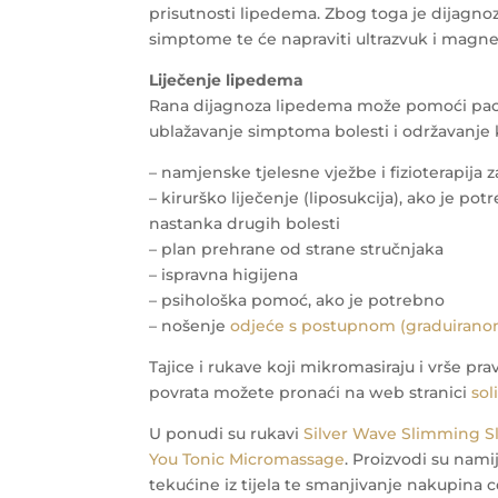
prisutnosti lipedema. Zbog toga je dijagno
simptome te će napraviti ultrazvuk i magn
Liječenje lipedema
Rana dijagnoza lipedema može pomoći pacije
ublažavanje simptoma bolesti i održavanje k
– namjenske tjelesne vježbe i fizioterapija
– kirurško liječenje (liposukcija), ako je 
nastanka drugih bolesti
– plan prehrane od strane stručnjaka
– ispravna higijena
– psihološka pomoć, ako je potrebno
– nošenje
odjeće s postupnom (graduiran
Tajice i rukave koji mikromasiraju i vrše p
povrata možete pronaći na web stranici
sol
U ponudi su rukavi
Silver Wave Slimming S
You Tonic Micromassage
. Proizvodi su nami
tekućine iz tijela te smanjivanje nakupina c