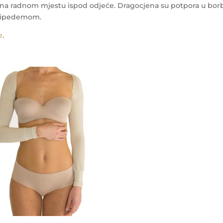
i na radnom mjestu ispod odjeće.
Dragocjena su potpora u bor
 lipedemom.
e
.