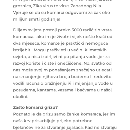
groznica, Zika virus te virus Zapadnog Nila.
Vjeruje se da su komarci odgovorni za čak oko
milijun smrti godišnje!
Diljem svijeta postoji preko 3000 različitih vrsta
komaraca. Iako im je životni vijek nešto kraći od
dva mjeseca, komarce je praktički nemoguće
istrijebiti. Mogu preživjeti u većini klimatskih
uvjeta, a nisu izbirljivi ni po pitanju vode, jer za
razvoj koriste i čiste i onečišćene. No, svatko od
nas može svojim ponašanjem značajno utjecati
na smanjenje njihova broja budemo li redovito
vodili računa o pražnjenju i/ili mijenjanju vode u
posudama, kantama, vazama i bačvama u našoj
okolini.
Zašto komarci grizu?
Poznato je da grizu samo ženke komaraca, jer im
naša krv priskrbljuje prijeko potrebne
bjelančevine za stvaranje jajašaca. Kad ne stvaraju