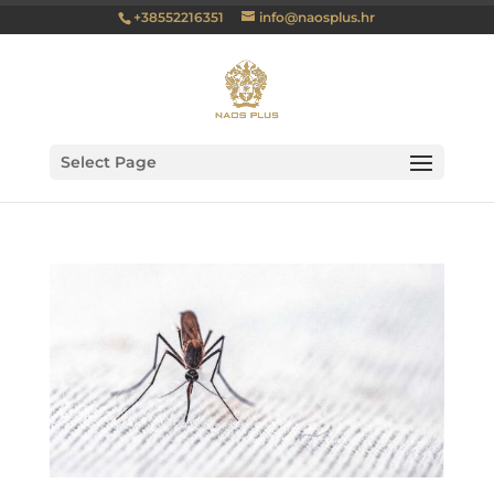
+38552216351
info@naosplus.hr
Select Page