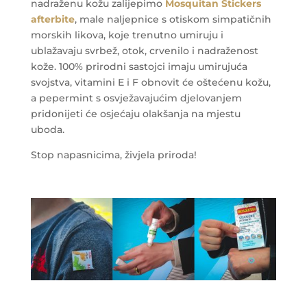
nadraženu kožu zalijepimo
Mosquitan Stickers
afterbite
, male naljepnice s otiskom simpatičnih
morskih likova, koje trenutno umiruju i
ublažavaju svrbež, otok, crvenilo i nadraženost
kože. 100% prirodni sastojci imaju umirujuća
svojstva, vitamini E i F obnovit će oštećenu kožu,
a pepermint s osvježavajućim djelovanjem
pridonijeti će osjećaju olakšanja na mjestu
uboda.
Stop napasnicima, živjela priroda!