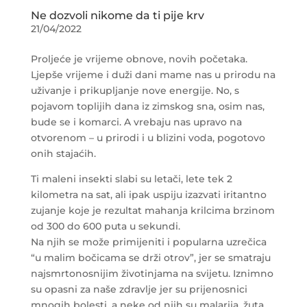
Ne dozvoli nikome da ti pije krv
21/04/2022
Proljeće je vrijeme obnove, novih početaka.
Ljepše vrijeme i duži dani mame nas u prirodu na
uživanje i prikupljanje nove energije. No, s
pojavom toplijih dana iz zimskog sna, osim nas,
bude se i komarci. A vrebaju nas upravo na
otvorenom – u prirodi i u blizini voda, pogotovo
onih stajaćih.
Ti maleni insekti slabi su letači, lete tek 2
kilometra na sat, ali ipak uspiju izazvati iritantno
zujanje koje je rezultat mahanja krilcima brzinom
od 300 do 600 puta u sekundi.
Na njih se može primijeniti i popularna uzrečica
“u malim bočicama se drži otrov”, jer se smatraju
najsmrtonosnijim životinjama na svijetu. Iznimno
su opasni za naše zdravlje jer su prijenosnici
mnogih bolesti, a neke od njih su malarija, žuta