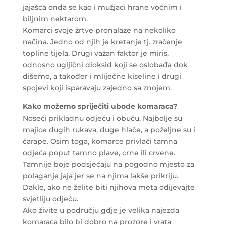
jajašca onda se kao i mužjaci hrane voćnim i
biljnim nektarom.
Komarci svoje žrtve pronalaze na nekoliko
načina. Jedno od njih je kretanje tj. zračenje
topline tijela. Drugi važan faktor je miris,
odnosno ugljični dioksid koji se oslobađa dok
dišemo, a također i mliječne kiseline i drugi
spojevi koji isparavaju zajedno sa znojem.
Kako možemo spriječiti ubode komaraca?
Noseći prikladnu odjeću i obuću. Najbolje su
majice dugih rukava, duge hlače, a poželjne su i
čarape. Osim toga, komarce privlači tamna
odjeća poput tamno plave, crne ili crvene.
Tamnije boje podsjećaju na pogodno mjesto za
polaganje jaja jer se na njima lakše prikriju.
Dakle, ako ne želite biti njihova meta odijevajte
svjetliju odjeću.
Ako živite u području gdje je velika najezda
komaraca bilo bi dobro na prozore i vrata