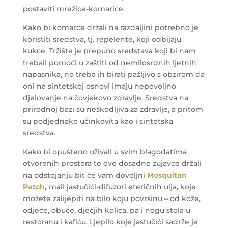
postaviti mrežice-komarice.
Kako bi komarce držali na razdaljini potrebno je
koristiti sredstva, tj. repelente, koji odbijaju
kukce.
Tržište je prepuno sredstava koji bi nam
trebali pomoći u zaštiti od nemilosrdnih ljetnih
napasnika, no treba ih birati pažljivo s obzirom da
oni na sintetskoj osnovi imaju nepovoljno
djelovanje na čovjekovo zdravlje. Sredstva na
prirodnoj bazi su neškodljiva za zdravlje, a pritom
su podjednako učinkovita kao i sintetska
sredstva.
Kako bi opušteno uživali u svim blagodatima
otvorenih prostora te ove dosadne zujavce držali
na odstojanju bit će vam dovoljni
Mosquitan
Patch
,
mali jastučići-difuzori eteričnih ulja, koje
možete zalijepiti na bilo koju površinu – od kože,
odjeće, obuće, dječjih kolica, pa i nogu stola u
restoranu i kafiću. Ljepilo koje jastučići sadrže je