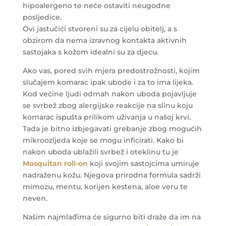
hipoalergeno te neće ostaviti neugodne
posljedice.
Ovi jastučići stvoreni su za cijelu obitelj, a s
obzirom da nema izravnog kontakta aktivnih
sastojaka s kožom idealni su za djecu.
Ako vas, pored svih mjera predostrožnosti, kojim
slučajem komarac ipak ubode i za to ima lijeka.
Kod većine ljudi odmah nakon uboda pojavljuje
se svrbež zbog alergijske reakcije na slinu koju
komarac ispušta prilikom uživanja u našoj krvi.
Tada je bitno izbjegavati grebanje zbog mogućih
mikroozljeda koje se mogu inficirati. Kako bi
nakon uboda ublažili svrbež i oteklinu tu je
Mosquitan roll-on
koji svojim sastojcima umiruje
nadraženu kožu. Njegova prirodna formula sadrži
mimozu, mentu, korijen kestena, aloe veru te
neven.
Našim najmlađima će sigurno biti draže da im na