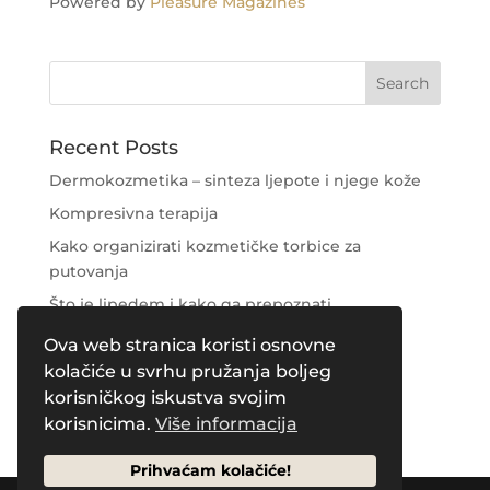
Powered by
Pleasure Magazines
Recent Posts
Dermokozmetika – sinteza ljepote i njege kože
Kompresivna terapija
Kako organizirati kozmetičke torbice za
putovanja
Što je lipedem i kako ga prepoznati
Njega područja oko očiju
Ova web stranica koristi osnovne
kolačiće u svrhu pružanja boljeg
Recent Comments
korisničkog iskustva svojim
korisnicima.
Više informacija
Prihvaćam kolačiće!