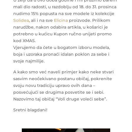
U želji da u ovo doba godine i mi pružimo barem
mali dio radosti, u razdoblju od 18. do 31. prosinca
nudimo 15% popusta na sve modele iz kolekcije
Solidea
, ali i na sve
Elicina
proizvode. Prilikom
narudžbe, nakon odabira artikla, u košarici je
potrebno u kućicu Kupon ručno unijeti promo
kod XMAS.
Vjerujemo da ćete u bogatom izboru modela,
boja i uzoraka pronaći idalan poklon za sebe i
svoje najmilije.
A kako smo već naveli primjer kako neke stvari
sasvim neočekivano postanu običaj, pokrenite
svoju novu tradiciju upravo ovih dana –
posvećujući se drugima posvetite se i sebi.
Nazovimo taj običaj “Voli druge voleći sebe”.
Sretni blagdani!