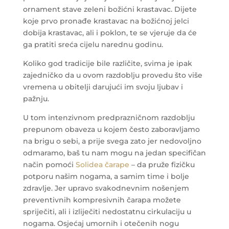
ornament stave zeleni božićni krastavac. Dijete
koje prvo pronađe krastavac na božićnoj jelci
dobija krastavac, ali i poklon, te se vjeruje da će
ga pratiti sreća cijelu narednu godinu.
Koliko god tradicije bile različite, svima je ipak
zajedničko da u ovom razdoblju provedu što više
vremena u obitelji darujući im svoju ljubav i
pažnju.
U tom intenzivnom predprazničnom razdoblju
prepunom obaveza u kojem često zaboravljamo
na brigu o sebi, a prije svega zato jer nedovoljno
odmaramo, baš tu nam mogu na jedan specifičan
način pomoći
Solidea čarape
– da pruže fizičku
potporu našim nogama, a samim time i bolje
zdravlje. Jer upravo svakodnevnim nošenjem
preventivnih kompresivnih čarapa možete
spriječiti, ali i izliječiti nedostatnu cirkulaciju u
nogama. Osjećaj umornih i otečenih nogu