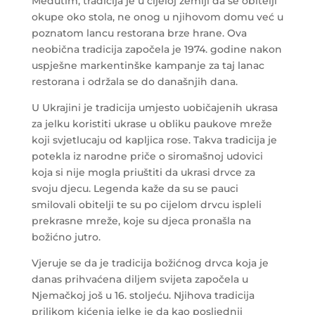
Međutim, tradicija je u cijeloj zemlji da se obitelji
okupe oko stola, ne onog u njihovom domu već u
poznatom lancu restorana brze hrane. Ova
neobična tradicija započela je 1974. godine nakon
uspješne markentinške kampanje za taj lanac
restorana i održala se do današnjih dana.
U Ukrajini je tradicija umjesto uobičajenih ukrasa
za jelku koristiti ukrase u obliku paukove mreže
koji svjetlucaju od kapljica rose. Takva tradicija je
potekla iz narodne priče o siromašnoj udovici
koja si nije mogla priuštiti da ukrasi drvce za
svoju djecu. Legenda kaže da su se pauci
smilovali obitelji te su po cijelom drvcu ispleli
prekrasne mreže, koje su djeca pronašla na
božićno jutro.
Vjeruje se da je tradicija božićnog drvca koja je
danas prihvaćena diljem svijeta započela u
Njemačkoj još u 16. stoljeću. Njihova tradicija
prilikom kićenja jelke je da kao posljednji