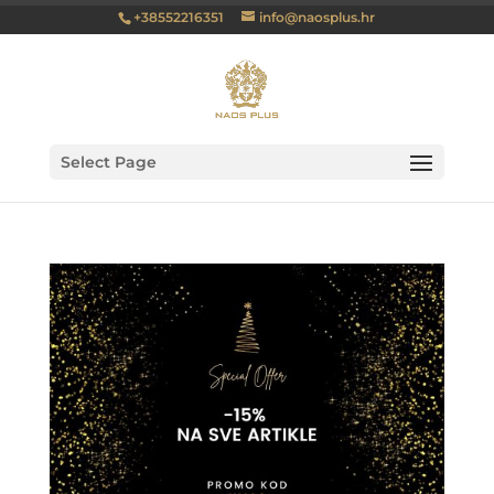
+38552216351
info@naosplus.hr
Select Page