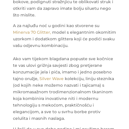
bokove, podignuti stražnjicu te oblikovati struk i
otkriti vam da zapravo imate bolju siluetu nego
što mislite.
A za najluđu noć u godini kao stvorene su
Minerva 70 Glitter,
model s elegantnim okomitim
uzorkom i dodatkom glittera koji će podići svaku
vašu odjevnu kombinaciju.
Ako vam tijekom blagdana popuste sve kočnice
te vas ulovi grižnja savjesti zbog pretjerane
konzumacije jela i pića, imamo i jedno posebno
tajno oružje,
Silver Wave
kolekciju, liniju steznika
(od kojih neke možemo nazvati i tajicama) s
mikromasažnom trodimenzionalnom tkaninom
koja kombinira inovativne niti i modernu
tehnologiju s mekoćom, praktičnošću i
elegancijom, a sve to u svrhu borbe protiv
celulita i masnih naslaga.