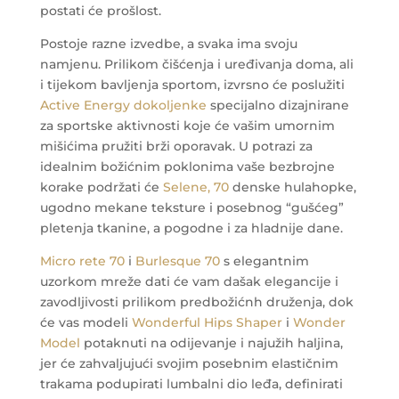
postati će prošlost.
Postoje razne izvedbe, a svaka ima svoju
namjenu. Prilikom čišćenja i uređivanja doma, ali
i tijekom bavljenja sportom, izvrsno će poslužiti
Active Energy dokoljenke
specijalno dizajnirane
za sportske aktivnosti koje će vašim umornim
mišićima pružiti brži oporavak.
U potrazi za
idealnim božićnim poklonima vaše bezbrojne
korake podržati će
Selene, 70
denske hulahopke,
ugodno mekane teksture i posebnog “gušćeg”
pletenja tkanine, a pogodne i za hladnije dane.
Micro rete 70
i
Burlesque 70
s elegantnim
uzorkom mreže dati će vam dašak elegancije i
zavodljivosti prilikom predbožićnh druženja, dok
će vas modeli
Wonderful Hips Shaper
i
Wonder
Model
potaknuti na odijevanje i najužih haljina,
jer će zahvaljujući svojim posebnim elastičnim
trakama podupirati lumbalni dio leđa, definirati