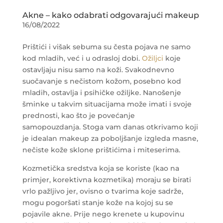
Akne – kako odabrati odgovarajući makeup
16/08/2022
Prištići i višak sebuma su česta pojava ne samo
kod mladih, već i u odrasloj dobi.
Ožiljci
koje
ostavljaju nisu samo na koži. Svakodnevno
suočavanje s nečistom kožom, posebno kod
mladih, ostavlja i psihičke ožiljke. Nanošenje
šminke u takvim situacijama može imati i svoje
prednosti, kao što je povećanje
samopouzdanja. Stoga vam danas otkrivamo koji
je idealan makeup za poboljšanje izgleda masne,
nečiste kože sklone prištićima i miteserima.
Kozmetička sredstva koja se koriste (kao na
primjer, korektivna kozmetika) moraju se birati
vrlo pažljivo jer, ovisno o tvarima koje sadrže,
mogu pogoršati stanje kože na kojoj su se
pojavile akne. Prije nego krenete u kupovinu