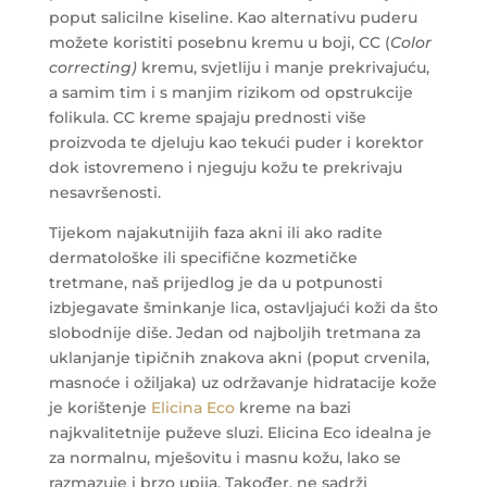
poput salicilne kiseline. Kao alternativu puderu
možete koristiti posebnu kremu u boji, CC (
Color
correcting)
kremu, svjetliju i manje prekrivajuću,
a samim tim i s manjim rizikom od opstrukcije
folikula. CC kreme spajaju prednosti više
proizvoda te djeluju kao tekući puder i korektor
dok istovremeno i njeguju kožu te prekrivaju
nesavršenosti.
Tijekom najakutnijih faza akni ili ako radite
dermatološke ili specifične kozmetičke
tretmane, naš prijedlog je da u potpunosti
izbjegavate šminkanje lica, ostavljajući koži da što
slobodnije diše. Jedan od najboljih tretmana za
uklanjanje tipičnih znakova akni (poput crvenila,
masnoće i ožiljaka) uz održavanje hidratacije kože
je korištenje
Elicina Eco
kreme na bazi
najkvalitetnije puževe sluzi. Elicina Eco idealna je
za normalnu, mješovitu i masnu kožu, lako se
razmazuje i brzo upija. Također, ne sadrži