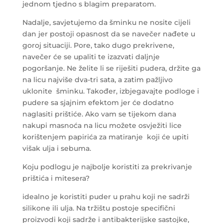
jednom tjedno s blagim preparatom.
Nadalje, savjetujemo da šminku ne nosite cijeli
dan jer postoji opasnost da se navečer nađete u
goroj situaciji. Pore, tako dugo prekrivene,
navečer će se upaliti te izazvati daljnje
pogoršanje. Ne želite li se riješiti pudera, držite ga
na licu najviše dva-tri sata, a zatim pažljivo
uklonite šminku. Također, izbjegavajte podloge i
pudere sa sjajnim efektom jer će dodatno
naglasiti prištiće. Ako vam se tijekom dana
nakupi masnoća na licu možete osvježiti lice
korištenjem papirića za matiranje koji će upiti
višak ulja i sebuma.
Koju podlogu je najbolje koristiti za prekrivanje
prištića i mitesera?
idealno je koristiti puder u prahu koji ne sadrži
silikone ili ulja. Na tržištu postoje specifični
proizvodi koji sadrže i antibakterijske sastojke,