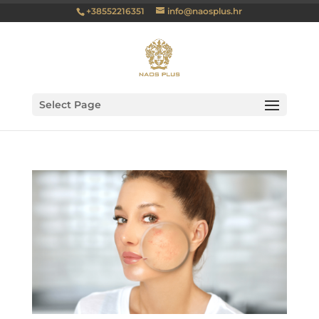
+38552216351
info@naosplus.hr
Select Page