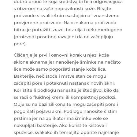
dobro proučite koja sredstva bi bila odgovarajuća
s obzirom na vaše nepravilnosti kože. Birajte
proizvode s kvalitetnim sastojcima i znanstveno
provjerene proizvode. Na oznakama proizvoda
bitno je potražiti izraze: bez ulja i nekomedogeno
(proizvodi posebno razvijeni da ne začepljuju
pore).
Čišćenje je prvi i osnovni korak u njezi kože
sklone aknama jer nanošenje šminke na nečisto
lice može samo pogoršati stanje kože lica.
Bakterije, nečistoće i mrtve stanice mogu
začepiti pore i potaknuti nastanak novih akni.
Koristite li podlogu nanesite je štedljivo, bilo da
se radi o fluidnoj kremi ili kompaktnoj podlozi.
Obje su na bazi silikona te mogu začepiti pore i
pogoršati pojavu akni. Podlogu nanosite čistim
prstima jer na aplikatorima šminke vole se
nakupljati bakterije. Ako koristite kistove i
spužvice, svakako ih temeljito operite najmanje