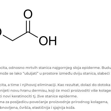
ocita, odnosno mrtvih stanica najgornjeg sloja epiderme. Budu
, može se lako “ušuljati” u prostore između dviju stanica, slabeći
, a time i njihovoj eliminaciji. Kao rezultat, dolazi do dotoka
nijeti novu hranu dermisu, koji će moći proizvoditi više kolag
i novi keratinociti tj. žive stanice epiderme.
 ima za posljedicu povećanje proizvodnje prirodnog kolagena,
bnovljena, čvršća, elastičnija i sjajnija koža.