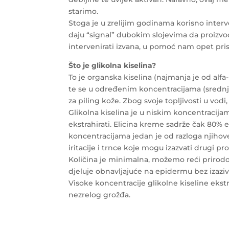
starimo.
Stoga je u zrelijim godinama korisno inter
daju “signal” dubokim slojevima da proizvod
intervenirati izvana, u pomoć nam opet prisk
Što je glikolna kiselina?
To je organska kiselina (najmanja je od alfa-h
te se u određenim koncentracijama (srednja
za piling kože. Zbog svoje topljivosti u vod
Glikolna kiselina je u niskim koncentracijam
ekstrahirati. Elicina kreme sadrže čak 80% 
koncentracijama jedan je od razloga njihove
iritacije i trnce koje mogu izazvati drugi p
Količina je minimalna, možemo reći prirod
djeluje obnavljajuće na epidermu bez izazivan
Visoke koncentracije glikolne kiseline ekstr
nezrelog grožđa.