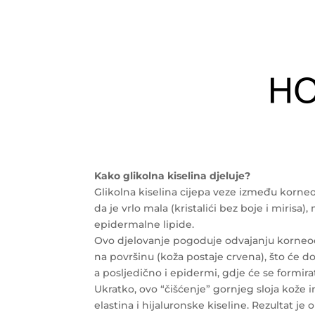
Kako glikolna kiselina djeluje?
Glikolna kiselina cijepa veze između korne
da je vrlo mala (kristalići bez boje i mirisa)
epidermalne lipide.
Ovo djelovanje pogoduje odvajanju korneocita
na površinu (koža postaje crvena), što će do
a posljedično i epidermi, gdje će se formirat
Ukratko, ovo “čišćenje” gornjeg sloja kože
elastina i hijaluronske kiseline. Rezultat je o