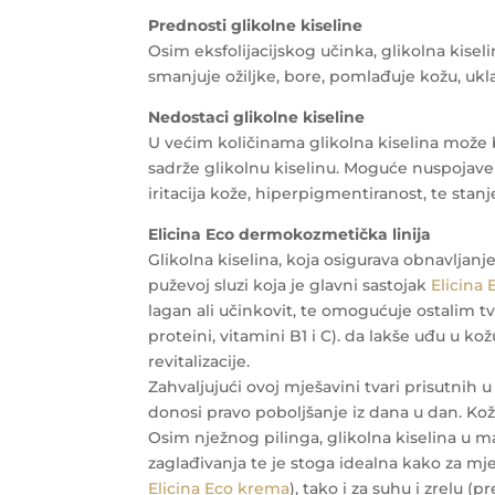
Prednosti glikolne kiseline
Osim eksfolijacijskog učinka, glikolna kisel
smanjuje ožiljke, bore, pomlađuje kožu, ukl
Nedostaci glikolne kiseline
U većim količinama glikolna kiselina može bi
sadrže glikolnu kiselinu. Moguće nuspojave 
iritacija kože, hiperpigmentiranost, te stan
Elicina Eco dermokozmetička linija
Glikolna kiselina, koja osigurava obnavljan
puževoj sluzi koja je glavni sastojak
Elicina
lagan ali učinkovit, te omogućuje ostalim tv
proteini, vitamini B1 i C). da lakše uđu u ko
revitalizacije.
Zahvaljujući ovoj mješavini tvari prisutnih
donosi pravo poboljšanje iz dana u dan. Koža po
Osim nježnog pilinga, glikolna kiselina u ma
zaglađivanja te je stoga idealna kako za m
Elicina Eco krema
), tako i za suhu i zrelu 