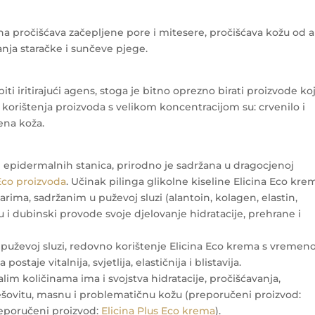
ina pročišćava začepljene pore i mitesere, pročišćava kožu od a
anja staračke i sunčeve pjege.
ti iritirajući agens, stoga je bitno oprezno birati proizvode koj
korištenja proizvoda s velikom koncentracijom su: crvenilo i
jena koža.
je epidermalnih stanica, prirodno je sadržana u dragocjenoj
 Eco proizvoda
. Učinak pilinga glikolne kiseline Elicina Eco kre
arima, sadržanim u puževoj sluzi (alantoin, kolagen, elastin,
žu i dubinski provode svoje djelovanje hidratacije, prehrane i
 u puževoj sluzi, redovno korištenje Elicina Eco krema s vreme
staje vitalnija, svjetlija, elastičnija i blistavija.
lim količinama ima i svojstva hidratacije, pročišćavanja,
ješovitu, masnu i problematičnu kožu (preporučeni proizvod:
(preporučeni proizvod:
Elicina Plus Eco krema
).