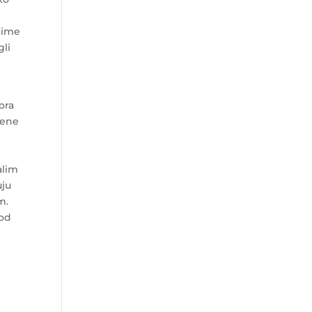
čime
gli
vora
jene
alim
uju
m.
vod