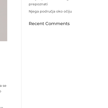
prepoznati
Njega područja oko očiju
Recent Comments
a se
o
ko