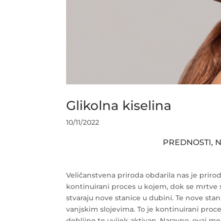
Glikolna kiselina
10/11/2022
PREDNOSTI, N
Veličanstvena priroda obdarila nas je pri
kontinuirani proces u kojem, dok se mrtve 
stvaraju nove stanice u dubini. Te nove stan
vanjskim slojevima. To je kontinuirani proces
debljine te uvijek aktivan. Naravno, ovaj me