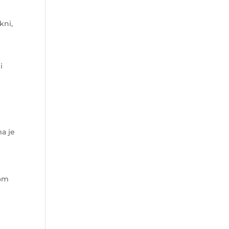
kni,
i
ma je
nom