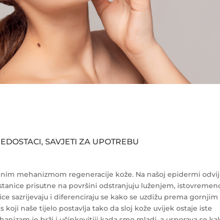
EDOSTACI, SAVJETI ZA UPOTREBU
rodnim mehanizmom regeneracije kože. Na našoj epidermi odvij
stanice prisutne na površini odstranjuju luženjem, istovremen
ice sazrijevaju i diferenciraju se kako se uzdižu prema gornjim
 koji naše tijelo postavlja tako da sloj kože uvijek ostaje iste
hanizam je brži i učinkovitiji kada smo mladi, a usporava se ka