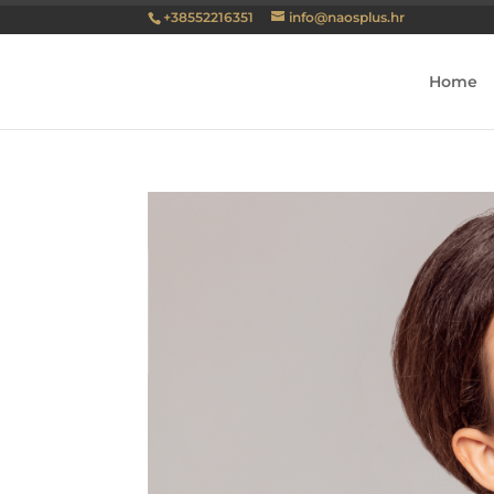
+38552216351
info@naosplus.hr
Home