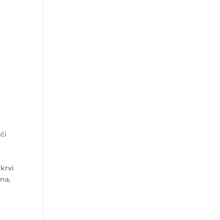
ći
 krvi
ena,