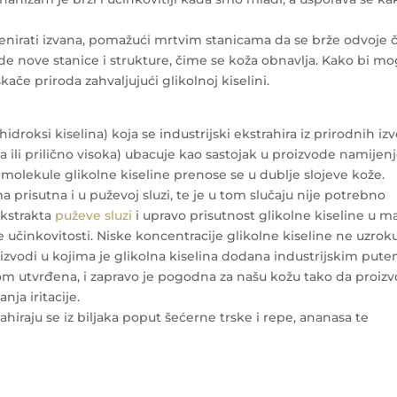
venirati izvana, pomažući mrtvim stanicama da se brže odvoje 
e nove stanice i strukture, čime se koža obnavlja. Kako bi mo
ače priroda zahvaljujući glikolnoj kiselini.
idroksi kiselina) koja se industrijski ekstrahira iz prirodnih iz
 ili prilično visoka) ubacuje kao sastojak u proizvode namijen
i, molekule glikolne kiseline prenose se u dublje slojeve kože.
a prisutna i u puževoj sluzi, te je u tom slučaju nije potrebno
ekstrakta
puževe sluzi
i upravo prisutnost glikolne kiseline u m
 učinkovitosti. Niske koncentracije glikolne kiseline ne uzrok
roizvodi u kojima je glikolna kiselina dodana industrijskim pute
om utvrđena, i zapravo je pogodna za našu kožu tako da proiz
ja iritacije.
ahiraju se iz biljaka poput šećerne trske i repe, ananasa te