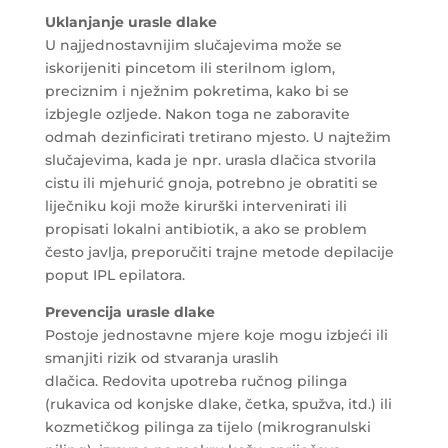
Uklanjanje urasle dlake
U najjednostavnijim slučajevima može se
iskorijeniti pincetom ili sterilnom iglom,
preciznim i nježnim pokretima, kako bi se
izbjegle ozljede. Nakon toga ne zaboravite
odmah dezinficirati tretirano mjesto. U najtežim
slučajevima, kada je npr. urasla dlačica stvorila
cistu ili mjehurić gnoja, potrebno je obratiti se
liječniku koji može kirurški intervenirati ili
propisati lokalni antibiotik, a ako se problem
često javlja, preporučiti trajne metode depilacije
poput IPL epilatora.
Prevencija urasle dlake
Postoje jednostavne mjere koje mogu izbjeći ili
smanjiti rizik od stvaranja uraslih
dlačica. Redovita upotreba ručnog pilinga
(rukavica od konjske dlake, četka, spužva, itd.) ili
kozmetičkog pilinga za tijelo (mikrogranulski