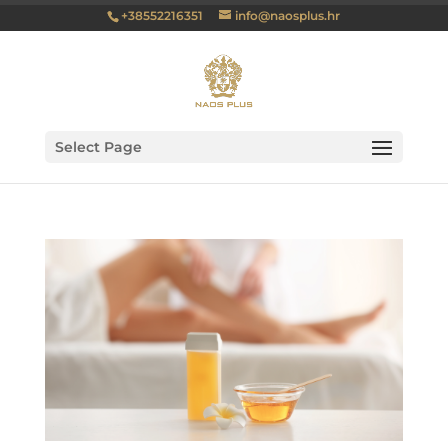
+38552216351
info@naosplus.hr
Select Page