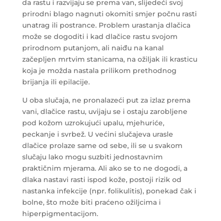
da rastu i razvijaju se prema van, slijedeći svoj
prirodni blago nagnuti okomiti smjer počnu rasti
unatrag ili postrance. Problem urastanja dlačica
može se dogoditi i kad dlačice rastu svojom
prirodnom putanjom, ali naiđu na kanal
začepljen mrtvim stanicama, na ožiljak ili krasticu
koja je možda nastala prilikom prethodnog
brijanja ili epilacije.
U oba slučaja, ne pronalazeći put za izlaz prema
vani, dlačice rastu, uvijaju se i ostaju zarobljene
pod kožom uzrokujući upalu, mjehuriće,
peckanje i svrbež. U većini slučajeva urasle
dlačice prolaze same od sebe, ili se u svakom
slučaju lako mogu suzbiti jednostavnim
praktičnim mjerama. Ali ako se to ne dogodi, a
dlaka nastavi rasti ispod kože, postoji rizik od
nastanka infekcije (npr. folikulitis), ponekad čak i
bolne, što može biti praćeno ožiljcima i
hiperpigmentacijom.