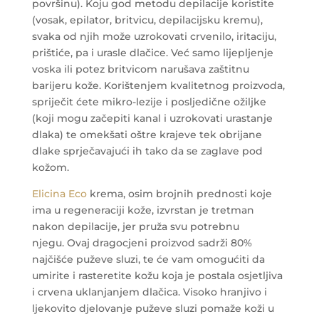
površinu). Koju god metodu depilacije koristite
(vosak, epilator, britvicu, depilacijsku kremu),
svaka od njih može uzrokovati crvenilo, iritaciju,
prištiće, pa i urasle dlačice. Već samo lijepljenje
voska ili potez britvicom narušava zaštitnu
barijeru kože. Korištenjem kvalitetnog proizvoda,
spriječit ćete mikro-lezije i posljedične ožiljke
(koji mogu začepiti kanal i uzrokovati urastanje
dlaka) te omekšati oštre krajeve tek obrijane
dlake sprječavajući ih tako da se zaglave pod
kožom.
Elicina Eco
krema, osim brojnih prednosti koje
ima u regeneraciji kože, izvrstan je tretman
nakon depilacije, jer pruža svu potrebnu
njegu. Ovaj dragocjeni proizvod sadrži 80%
najčišće puževe sluzi, te će vam omogućiti da
umirite i rasteretite kožu koja je postala osjetljiva
i crvena uklanjanjem dlačica. Visoko hranjivo i
ljekovito djelovanje puževe sluzi pomaže koži u