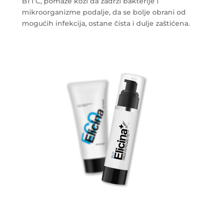
B1 i C, pomaže koži da zadrži bakterije i
mikroorganizme podalje, da se bolje obrani od
mogućih infekcija, ostane čista i dulje zaštićena.