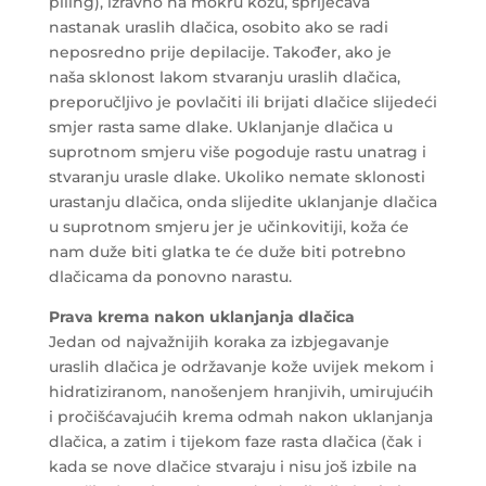
piling), izravno na mokru kožu, spriječava
nastanak uraslih dlačica, osobito ako se radi
neposredno prije depilacije. Također, ako je
naša sklonost lakom stvaranju uraslih dlačica,
preporučljivo je povlačiti ili brijati dlačice slijedeći
smjer rasta same dlake. Uklanjanje dlačica u
suprotnom smjeru više pogoduje rastu unatrag i
stvaranju urasle dlake. Ukoliko nemate sklonosti
urastanju dlačica, onda slijedite uklanjanje dlačica
u suprotnom smjeru jer je učinkovitiji, koža će
nam duže biti glatka te će duže biti potrebno
dlačicama da ponovno narastu.
Prava krema nakon uklanjanja dlačica
Jedan od najvažnijih koraka za izbjegavanje
uraslih dlačica je održavanje kože uvijek mekom i
hidratiziranom, nanošenjem hranjivih, umirujućih
i pročišćavajućih krema odmah nakon uklanjanja
dlačica, a zatim i tijekom faze rasta dlačica (čak i
kada se nove dlačice stvaraju i nisu još izbile na