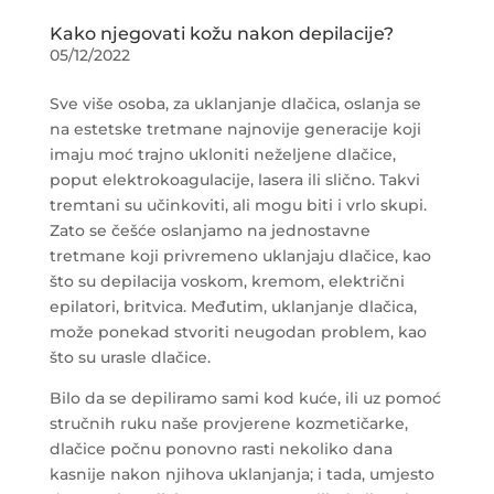
Kako njegovati kožu nakon depilacije?
05/12/2022
Sve više osoba, za uklanjanje dlačica, oslanja se
na estetske tretmane najnovije generacije koji
imaju moć trajno ukloniti neželjene dlačice,
poput elektrokoagulacije, lasera ili slično. Takvi
tremtani su učinkoviti, ali mogu biti i vrlo skupi.
Zato se češće oslanjamo na jednostavne
tretmane koji privremeno uklanjaju dlačice, kao
što su depilacija voskom, kremom, električni
epilatori, britvica. Međutim, uklanjanje dlačica,
može ponekad stvoriti neugodan problem, kao
što su urasle dlačice.
Bilo da se depiliramo sami kod kuće, ili uz pomoć
stručnih ruku naše provjerene kozmetičarke,
dlačice počnu ponovno rasti nekoliko dana
kasnije nakon njihova uklanjanja; i tada, umjesto