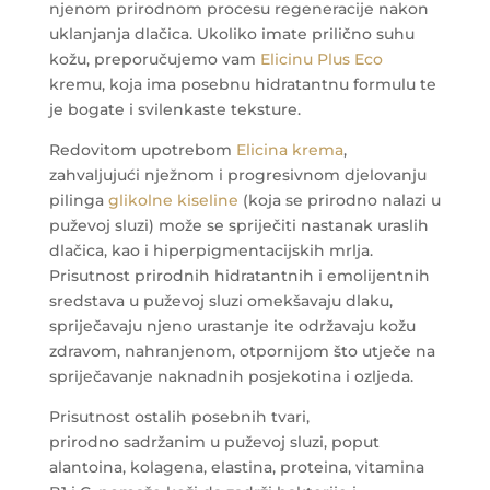
njenom prirodnom procesu regeneracije nakon
uklanjanja dlačica. Ukoliko imate prilično suhu
kožu, preporučujemo vam
Elicinu Plus Eco
kremu, koja ima posebnu hidratantnu formulu te
je bogate i svilenkaste teksture.
Redovitom upotrebom
Elicina krema
,
zahvaljujući nježnom i progresivnom djelovanju
pilinga
glikolne kiseline
(koja se prirodno nalazi u
puževoj sluzi) može se spriječiti nastanak uraslih
dlačica, kao i hiperpigmentacijskih mrlja.
Prisutnost prirodnih hidratantnih i emolijentnih
sredstava u puževoj sluzi omekšavaju dlaku,
spriječavaju njeno urastanje ite održavaju kožu
zdravom, nahranjenom, otpornijom što utječe na
spriječavanje naknadnih posjekotina i ozljeda.
Prisutnost ostalih posebnih tvari,
prirodno sadržanim u puževoj sluzi, poput
alantoina, kolagena, elastina, proteina, vitamina