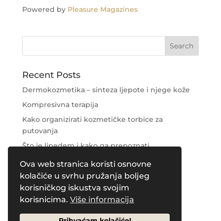
Powered by
Pleasure Magazines
Recent Posts
Dermokozmetika – sinteza ljepote i njege kože
Kompresivna terapija
Kako organizirati kozmetičke torbice za
putovanja
Što je lipedem i kako ga prepoznati
Njega područja oko očiju
Ova web stranica koristi osnovne
kolačiće u svrhu pružanja boljeg
Recent Comments
korisničkog iskustva svojim
korisnicima.
Više informacija
Prihvaćam kolačiće!