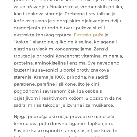
za ublažavanje učinaka stresa, vremenskih prilika,
kao i znakova starenja.
Prehrana i revitalizacija
kože osigurana je sinergijskim djelovanjem dviju
dragocjenih prirodnih tvari: puževe sluzi i
ekstrakta ženskog trputca.
Ekstrakt puža
je
“koktel” alantoina, glikolne kiseline, kolagena i
elastina u visokim koncentracijama. Ženski
trputac je prirodni koncentrat vitamina, minerala,
proteina, aminokiselina i enzima. Sve navedeno
izuzetni su saveznici u borbi protiv znakova
starenja.
Krema je 100% prirodna. Ne sadrži
parabene, parafine i silikone, što je čini
pogodnom i savršenom čak i za osobe s
osjetljivom i reaktivnom kožom. S obzirom da ne
sadrži mirise također je izvrsna i za muškarce.
Njega područja oko očiju provodi se nanoseći
kremu dva puta dnevno laganim tapkanjem.
Savjete kako usporiti starenje osjetljive kože te