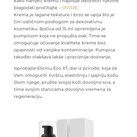
kako nanijeti kremu i najbolje iskoristiti njezine
blagodati pročitajte –
OVDJE
.
Krema je lagane teksture i brzo se upija što je
čini odličnom podlogom za dekorativnu
kozmetiku. Bočica od 15 ml opremljena je
pumpicom koja ne propušta zrak. Time se
omogućuje očuvanje kvalitete kreme bez
opasnosti od vanjske kontaminacije. Pumpica
također olakšava lakše i preciznije doziranje.
Isprobajte Elicinu Eco XT, dar iz prirode, koja će
Vam omogućiti čvršću, elastičniju i sjajniju kožu.
Osim njege, pružite svojoj koži dovoljno sna, a
time svojim stanicama dovoljno vremena za
regeneraciju.