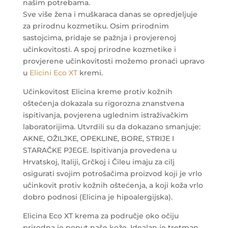
našim potrebama.
Sve više žena i muškaraca danas se opredjeljuje
za prirodnu kozmetiku. Osim prirodnim
sastojcima, pridaje se pažnja i provjerenoj
učinkovitosti. A spoj prirodne kozmetike i
provjerene učinkovitosti možemo pronaći upravo
u
Elicini Eco XT
kremi.
Učinkovitost Elicina kreme protiv kožnih
oštećenja dokazala su rigorozna znanstvena
ispitivanja, povjerena uglednim istraživačkim
laboratorijima. Utvrdili su da dokazano smanjuje:
AKNE, OŽILJKE, OPEKLINE, BORE, STRIJE I
STARAČKE PJEGE. Ispitivanja provedena u
Hrvatskoj, Italiji, Grčkoj i Čileu imaju za cilj
osigurati svojim potrošačima proizvod koji je vrlo
učinkovit protiv kožnih oštećenja, a koji koža vrlo
dobro podnosi (Elicina je hipoalergijska).
Elicina Eco XT krema za područje oko očiju
prirodna je poput naše kože. Idealan je tretman