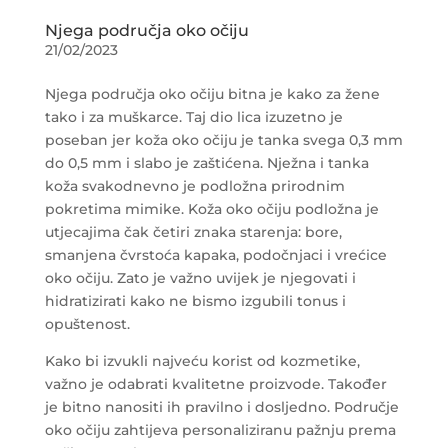
Njega područja oko očiju
21/02/2023
Njega područja oko očiju bitna je kako za žene
tako i za muškarce. Taj dio lica izuzetno je
poseban jer koža oko očiju je tanka svega 0,3 mm
do 0,5 mm i slabo je zaštićena. Nježna i tanka
koža svakodnevno je podložna prirodnim
pokretima mimike. Koža oko očiju podložna je
utjecajima čak četiri znaka starenja: bore,
smanjena čvrstoća kapaka, podočnjaci i vrećice
oko očiju. Zato je važno uvijek je njegovati i
hidratizirati kako ne bismo izgubili tonus i
opuštenost.
Kako bi izvukli najveću korist od kozmetike,
važno je odabrati kvalitetne proizvode. Također
je bitno nanositi ih pravilno i dosljedno. Područje
oko očiju zahtijeva personaliziranu pažnju prema