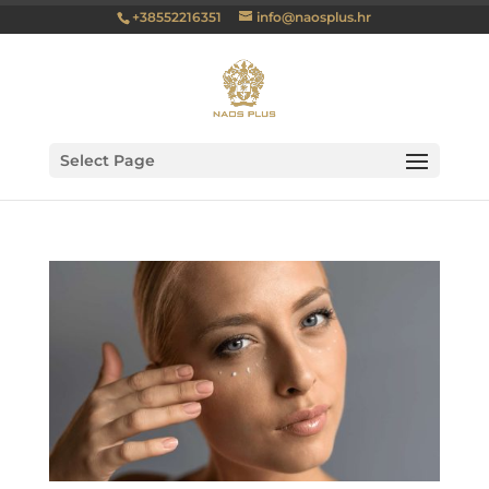
+38552216351
info@naosplus.hr
Select Page