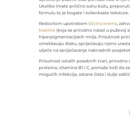
Ukoliko imate prilično suhu kožu, prepor
formulu te je bogate i svilenkaste teksture.
Redovitom upotrebom
Elicina krema
, zahv
kiseline
(koja se prirodno nalazi u puževoj sl
hiperpigmentacijskih mrlja. Prisutnost prir
omekšavaju dlaku, spriječavaju njeno urast
utječe na spriječavanje naknadnih posjekoti
Prisutnost ostalih posebnih tvari, prirodno 
proteina, vitamina B1 i C, pomaže koži da z
mogućih infekcija, ostane čista i dulje zašti