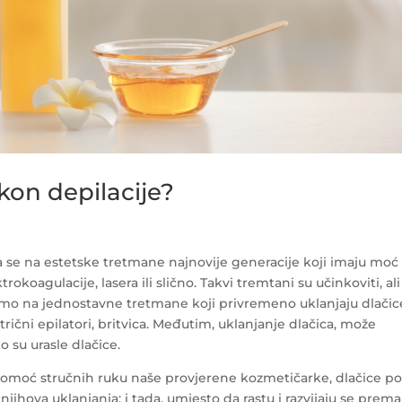
kon depilacije?
nja se na estetske tretmane najnovije generacije koji imaju moć
rokoagulacije, lasera ili slično. Takvi tremtani su učinkoviti, ali
jamo na jednostavne tretmane koji privremeno uklanjaju dlačic
ični epilatori, britvica. Međutim, uklanjanje dlačica, može
 su urasle dlačice.
z pomoć stručnih ruku naše provjerene kozmetičarke, dlačice p
ihova uklanjanja; i tada, umjesto da rastu i razvijaju se prema