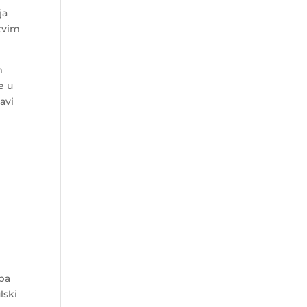
ja
tvim
m
e u
avi
eba
lski