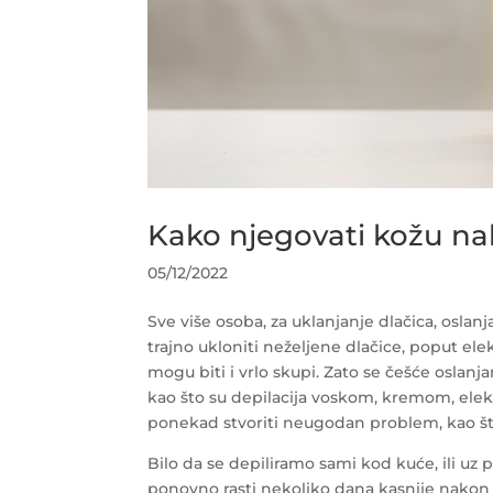
Kako njegovati kožu na
05/12/2022
Sve više osoba, za uklanjanje dlačica, osla
trajno ukloniti neželjene dlačice, poput elekt
mogu biti i vrlo skupi. Zato se češće oslan
kao što su depilacija voskom, kremom, elektr
ponekad stvoriti neugodan problem, kao što
Bilo da se depiliramo sami kod kuće, ili u
ponovno rasti nekoliko dana kasnije nakon nj