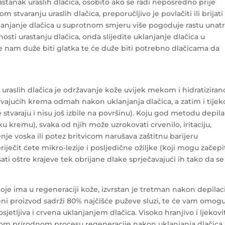
astanak uraslih dlačica, osobito ako se radi neposredno prije
m stvaranju uraslih dlačica, preporučljivo je povlačiti ili brijati
klanjanje dlačica u suprotnom smjeru više pogoduje rastu unatr
osti urastanju dlačica, onda slijedite uklanjanje dlačica u
će nam duže biti glatka te će duže biti potrebno dlačicama da
 uraslih dlačica je održavanje kože uvijek mekom i hidratizira
avajućih krema odmah nakon uklanjanja dlačica, a zatim i tije
e stvaraju i nisu još izbile na površinu). Koju god metodu depila
jsku kremu), svaka od njih može uzrokovati crvenilo, iritaciju,
jenje voska ili potez britvicom narušava zaštitnu barijeru
iječit ćete mikro-lezije i posljedične ožiljke (koji mogu začepi
ati oštre krajeve tek obrijane dlake sprječavajući ih tako da se
je ima u regeneraciji kože, izvrstan je tretman nakon depilaci
ni proizvod sadrži 80% najčišće puževe sluzi, te će vam omogu
osjetljiva i crvena uklanjanjem dlačica. Visoko hranjivo i ljekovi
nom prirodnom procesu regeneracije nakon uklanjanja dlačica.