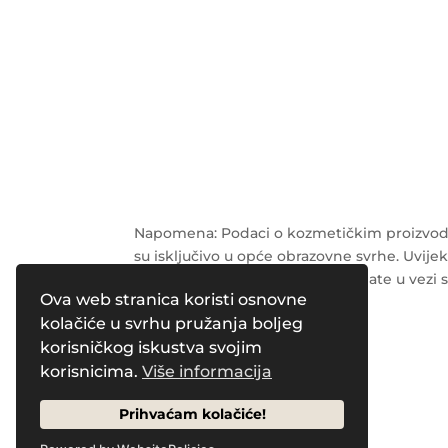
Napomena: Podaci o kozmetičkim proizvodi
su isključivo u opće obrazovne svrhe. Uvijek
radnika o svim pitanjima koja imate u vezi 
Ova web stranica koristi osnovne
Powered by
Pleasure Magazines
kolačiće u svrhu pružanja boljeg
korisničkog iskustva svojim
korisnicima.
Više informacija
Prihvaćam kolačiće!