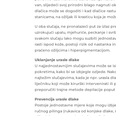
van, slijedeći svoj prirodni blago nagnuti o
dlačica može se dogoditi i kad dlačice ras
stanicama, na ožiljak ili krasticu koja je mo
U oba slučaja, ne pronalazeći put za izlaz pr
uzrokujući upalu, mjehuriće, peckanje i svrb
svakom slučaju lako mogu suzbiti jednostav
rasti ispod kože, postoji rizik od nastanka in
praćeno ožiljcima i hiperpigmentacijom.
Uklanjanje urasle dlake
U najjednostavnijim slučajevima može se isk
pokretima, kako bi se izbjegle ozljede. Nak
najtežim slučajevima, kada je npr. urasla dlač
liječniku koji može kirurški intervenirati ili
preporučiti trajne metode depilacije poput 
Prevencija urasle dlake
Postoje jednostavne mjere koje mogu izbjeći 
ručnog pilinga (rukavica od konjske dlake, če