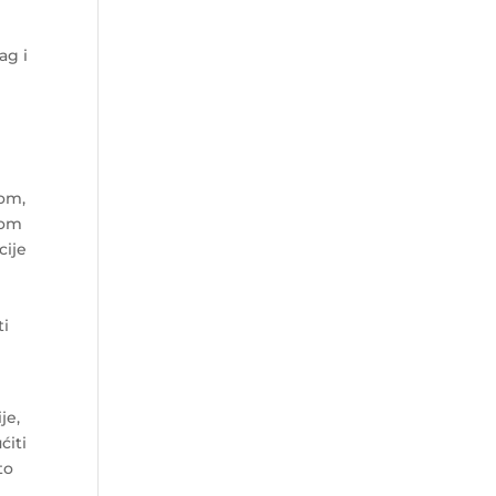
ag i
nom,
kom
cije
ti
je,
ćiti
to