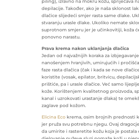
piling), izravno na mokru kožu, spriječava n
depilacije. Također, ako je naša sklonost lako
dlačice slijedeći smjer rasta same dlake. U
stvaranju urasle dlake. Ukoliko nemate sklon
suprotnom smjeru jer je učinkovitiji, koža 
ponovno narastu.
Prava krema nakon uklanjanja dlačica
Jedan od najvažnijih koraka za izbjegavanje
nanošenjem hranjivih, umirujućih i pročišć
faze rasta dlačica (čak i kada se nove dlačic
koristite (vosak, epilator, britvicu, depilaci
prištiće, pa i urasle dlačice. Već samo lijepl
kože. Korištenjem kvalitetnog proizvoda, spr
kanal i uzrokovati urastanje dlaka) te omekš
zaglave pod kožom.
Elicina Eco
krema, osim brojnih prednosti ko
jer pruža svu potrebnu njegu. Ovaj dragocje
da umirite i rasteretite kožu koja je postala 
djelovanje puževe sluzi pomaže koži u nje