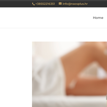
+38552216351
info@naosplus.hr
Home