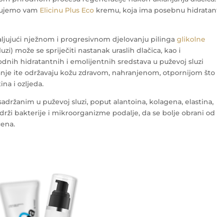
učujemo vam
Elicinu Plus Eco
kremu, koja ima posebnu hidrata
aljujući nježnom i progresivnom djelovanju pilinga
glikolne
uzi) može se spriječiti nastanak uraslih dlačica, kao i
odnih hidratantnih i emolijentnih sredstava u puževoj sluzi
anje ite održavaju kožu zdravom, nahranjenom, otpornijom što
na i ozljeda.
sadržanim u puževoj sluzi, poput alantoina, kolagena, elastina,
adrži bakterije i mikroorganizme podalje, da se bolje obrani od
ćena.