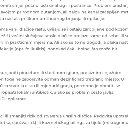
komiti smjer počnu rasti unatrag ili postrance. Problem urastan
tu svojom prirodnom putanjom, ali naiđu na kanal začepljen mr
žda nastala prilikom prethodnog brijanja ili epilacije.
ema vani, dlačice rastu, uvijaju se i ostaju zarobljene pod kožo
ež. U većini slučajeva urasle dlačice prolaze same od sebe, ili s
nim praktičnim mjerama. Ali ako se to ne dogodi, a dlaka nast
fekcije (npr. folikulitis), ponekad čak i bolne, što može biti
orijeniti pincetom ili sterilnom iglom, preciznim i nježnim
on toga ne zaboravite odmah dezinficirati tretirano mjesto. U
ica stvorila cistu ili mjehurić gnoja, potrebno je obratiti se
 propisati lokalni antibiotik, a ako se problem često javlja,
IPL epilatora.
ili smanjiti rizik od stvaranja uraslih dlačica. Redovita upotr
tka, spužva, itd.) ili kozmetičkog pilinga za tijelo (mikrogranu