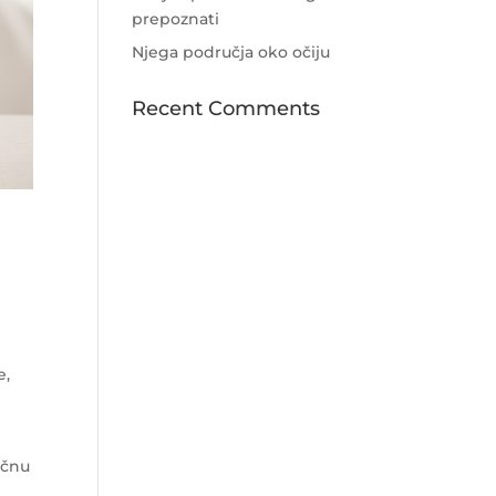
prepoznati
Njega područja oko očiju
Recent Comments
e,
očnu