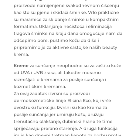
proizvode namijenjene svakodnevnom čišćenju
kao što su pjene i skidači šminke. Vrlo praktične
su maramice za skidanje šminke u kompaktnim
formatima. Uklanjanje nečistoća i eliminacija
tragova šminke na kraju dana omogućuje nam da
odčepimo pore, pustimo kožu da diše i
pripremimo je za aktivne sastojke naših beauty
krema.
Kreme
za sunčanje neophodne su za zaštitu kože
od UVA i UVB zraka, ali također moramo
razmišljati o kremama za poslije sunčanja i
kozmetičkim kremama.
Za ovaj zadatak izvrsni su proizvodi
dermokozmetičke linije Elicina Eco, koji vrše
dvostruku funkciju. Izvrsni su kao krema za
poslije sunčanja jer umiruju kožu, pružaju
trenutačno olakšanje, dubinski hrane te time
spriječavaju prerano starenje. A druga funkacija
im je kao dnevni tretman ljepote za borbu protiv