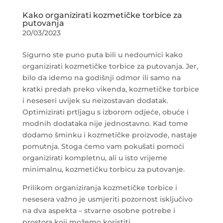
Kako organizirati kozmetičke torbice za
putovanja
20/03/2023
Sigurno ste puno puta bili u nedoumici kako
organizirati kozmetičke torbice za putovanja. Jer,
bilo da idemo na godišnji odmor ili samo na
kratki predah preko vikenda, kozmetičke torbice
i neseseri uvijek su neizostavan dodatak.
Optimizirati prtljagu s izborom odjeće, obuće i
modnih dodataka nije jednostavno. Kad tome
dodamo šminku i kozmetičke proizvode, nastaje
pomutnja. Stoga ćemo vam pokušati pomoći
organizirati kompletnu, ali u isto vrijeme
minimalnu, kozmetičku torbicu za putovanje.
Prilikom organiziranja kozmetičke torbice i
nesesera važno je usmjeriti pozornost isključivo
na dva aspekta – stvarne osobne potrebe i
prostora koji možemo koristiti.