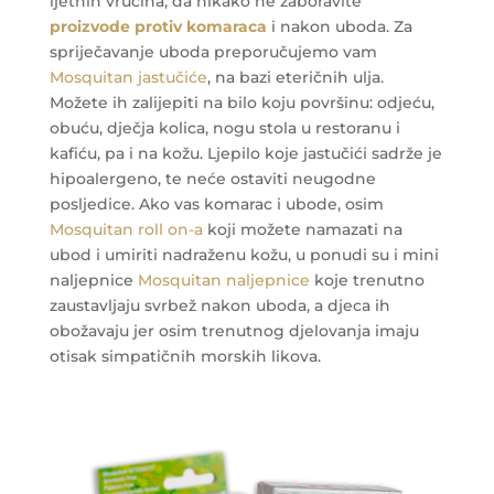
ljetnih vrućina, da nikako ne zaboravite
proizvode protiv komaraca
i nakon uboda. Za
spriječavanje uboda preporučujemo vam
Mosquitan jastučiće
, na bazi eteričnih ulja.
Možete ih zalijepiti na bilo koju površinu: odjeću,
obuću, dječja kolica, nogu stola u restoranu i
kafiću, pa i na kožu. Ljepilo koje jastučići sadrže je
hipoalergeno, te neće ostaviti neugodne
posljedice. Ako vas komarac i ubode, osim
Mosquitan roll on-a
koji možete namazati na
ubod i umiriti nadraženu kožu, u ponudi su i mini
naljepnice
Mosquitan naljepnice
koje trenutno
zaustavljaju svrbež nakon uboda, a djeca ih
obožavaju jer osim trenutnog djelovanja imaju
otisak simpatičnih morskih likova.