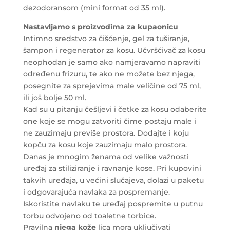
dezodoransom (mini format od 35 ml).
Nastavljamo s
proizvodima za kupaonicu
Intimno sredstvo za čišćenje, gel za tuširanje,
šampon i regenerator za kosu. Učvršćivač za kosu
neophodan je samo ako namjeravamo napraviti
određenu frizuru, te ako ne možete bez njega,
posegnite za sprejevima male veličine od 75 ml,
ili još bolje 50 ml.
Kad su u pitanju češljevi i četke za kosu odaberite
one koje se mogu zatvoriti čime postaju male i
ne zauzimaju previše prostora. Dodajte i koju
kopču za kosu koje zauzimaju malo prostora.
Danas je mnogim ženama od velike važnosti
uređaj za stiliziranje i ravnanje kose. Pri kupovini
takvih uređaja, u većini slučajeva, dolazi u paketu
i odgovarajuća navlaka za pospremanje.
Iskoristite navlaku te uređaj pospremite u putnu
torbu odvojeno od toaletne torbice.
Pravilna
njega kože
lica mora uključivati ​​