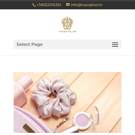
+38552216351
info@naosplus.hr
Select Page