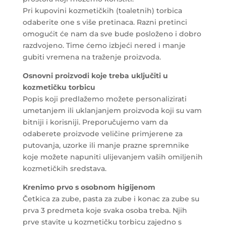
Pri kupovini kozmetičkih (toaletnih) torbica
odaberite one s više pretinaca. Razni pretinci
omogućit će nam da sve bude posloženo i dobro
razdvojeno. Time ćemo izbjeći nered i manje
gubiti vremena na traženje proizvoda.
Osnovni proizvodi koje treba uključiti u
kozmetičku torbicu
Popis koji predlažemo možete personalizirati
umetanjem ili uklanjanjem proizvoda koji su vam
bitniji i korisniji. Preporučujemo vam da
odaberete proizvode veličine primjerene za
putovanja, uzorke ili manje prazne spremnike
koje možete napuniti ulijevanjem vaših omiljenih
kozmetičkih sredstava.
Krenimo prvo s
osobnom higijenom
Četkica za zube, pasta za zube i konac za zube su
prva 3 predmeta koje svaka osoba treba. Njih
prve stavite u kozmetičku torbicu zajedno s