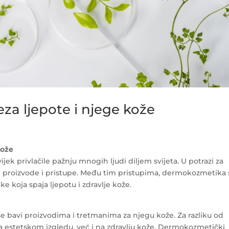
za ljepote i njege kože
kože
jek privlačile pažnju mnogih ljudi diljem svijeta. U potrazi za
e proizvode i pristupe. Među tim pristupima, dermokozmetika 
e koja spaja ljepotu i zdravlje kože.
 bavi proizvodima i tretmanima za njegu kože. Za razliku od
a estetskom izgledu, već i na zdravlju kože. Dermokozmetički