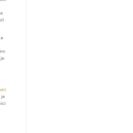
je
ći
na
,
jim
 je
e
akt
 je
ici