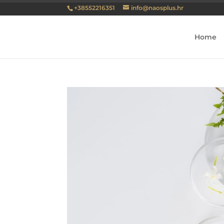
+38552216351
info@naosplus.hr
Home