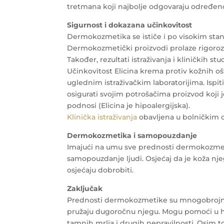
tretmana koji najbolje odgovaraju određenoj
Sigurnost i dokazana učinkovitost
Dermokozmetika se ističe i po visokim stan
Dermokozmetički proizvodi prolaze rigorozn
Također, rezultati istraživanja i kliničkih s
Učinkovitost Elicina krema protiv kožnih o
uglednim istraživačkim laboratorijima. Ispitiv
osigurati svojim potrošačima proizvod koji j
podnosi (Elicina je hipoalergijska).
Klinička istraživanja
obavljena u bolničkim 
Dermokozmetika i samopouzdanje
Imajući na umu sve prednosti dermokozmeti
samopouzdanje ljudi. Osjećaj da je koža n
osjećaju dobrobiti.
Zaključak
Prednosti dermokozmetike su mnogobrojne. 
pružaju dugoročnu njegu. Mogu pomoći u hi
tamnih mrlja i drugih nepravilnosti. Osim