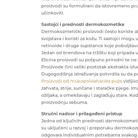
proizvodi su formulirani da istovremeno pruže
učinkoviti.
Sastojci i prednosti dermokozmetike
Dermokozmetički proizvodi često koriste akt
svojstava i koristi za kožu. Ti sastojci mogu
retinoide i druge supstance koje poboljšava
Jedan od brendova na tržištu koji pripada u
Elicina proizvodi su potpuno prirodni te ne s
Proizvode čini veliki postotak ekstrakta izl
Dugogodišnja istraživanja potvrdila su da puž
Proizvodi od mukopolisaharida puža
vidljiv
zahvata, strije, sunčane i staračke pjege. 
ožiljaka, a omekšavaju i zaglađuju stare. K
proizvodnju sebuma.
Stručni nadzor i prilagođeni pristup
Jedna od ključnih prednosti dermokozmetike
su uključeni u razvoj i preporuku dermokozm
odgovara individualnim potrebama svakog 