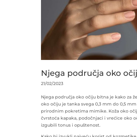
Njega područja oko oči
21/02/2023
Njega područja oko očiju bitna je kako za že
oko očiju je tanka svega 0,3 mm do 0,5 mm 
prirodnim pokretima mimike. Koža oko očiju
čvrstoća kapaka, podočnjaci i vrećice oko oči
izgubili tonus i opuštenost.
Kako bi izvukli najveću korist od kozmetike,