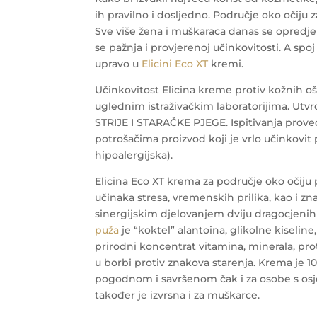
ih pravilno i dosljedno. Područje oko očij
Sve više žena i muškaraca danas se opredje
se pažnja i provjerenoj učinkovitosti. A s
upravo u
Elicini Eco XT
kremi.
Učinkovitost Elicina kreme protiv kožnih oš
uglednim istraživačkim laboratorijima. Utv
STRIJE I STARAČKE PJEGE. Ispitivanja proveden
potrošačima proizvod koji je vrlo učinkovit 
hipoalergijska).
Elicina Eco XT krema za područje oko očiju 
učinaka stresa, vremenskih prilika, kao i zn
sinergijskim djelovanjem dviju dragocjenih 
puža
je “koktel” alantoina, glikolne kiselin
prirodni koncentrat vitamina, minerala, pro
u borbi protiv znakova starenja.
Krema je 10
pogodnom i savršenom čak i za osobe s osj
također je izvrsna i za muškarce.