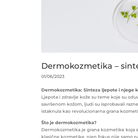
Dermokozmetika – sinte
01/06/2023
Dermokozmetika: Sinteza ljepote i njege 
Ljepota i zdravlje kože su teme koje su oduvi
savršenom kožom, ljudi su isprobavali razn
istaknula kao revolucionarna grana kozmetik
Što je dermokozmetika?
Dermokozmetika je grana kozmetike koja se
klasične kozmetike, njen fokus nije samo n