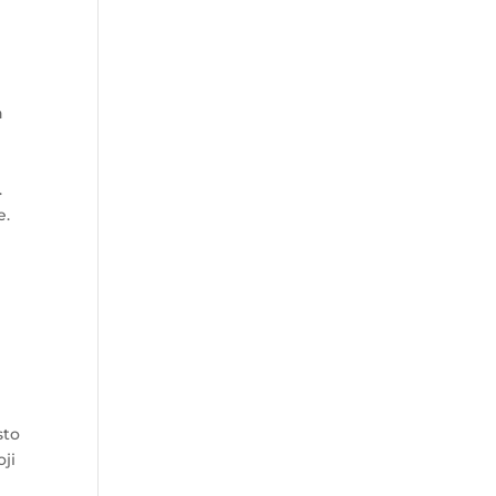
h
.
e.
sto
ji