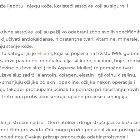
 ljepotu i njegu kože, koristeći sastojke koji su sigurni i
ivne sastojke koji su pažljivo odabrani zbog svojih specifični
 uključivati antioksidanse, hidratantne tvari, vitamine, minerale,
ju stanje kože.
 tu kategoriju je
Elicina
, koja se pojavila na tržištu 1995. godine
adrže parabene, mineralna ulja, silikone, parafine, boje i miris
učevine puževe sluzi (Helix Aspersa Muller) te pomoćne tvari.
eva sluz sadrži: alantoin, kolagen, elastin i glikolnu kiselinu.
o smanjuju ožiljke od akni, opekline, ožiljke nakon operacija i
Imaju također protuupalni učinak te pomažu pri zarastanju novih
od tretmana protiv akni smiruju upalne procese i smanjuju
 je stručni nadzor. Dermatolozi i drugi stručnjaci za kožu če
etičkih proizvoda. Oni mogu pružiti personalizirani pristup ko
pojedinca. Ovakav pristup omogućuje odabir proizvoda i