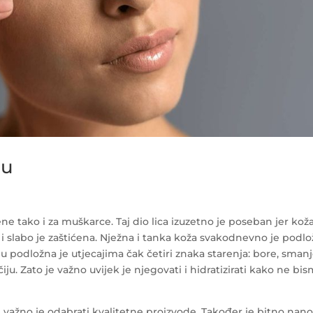
ju
ne tako i za muškarce. Taj dio lica izuzetno je poseban jer kož
i slabo je zaštićena. Nježna i tanka koža svakodnevno je podl
 podložna je utjecajima čak četiri znaka starenja: bore, sman
ju. Zato je važno uvijek je njegovati i hidratizirati kako ne bi
 važno je odabrati kvalitetne proizvode. Također je bitno nano