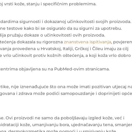
 vrsti kože, stanju i specifičnim problemima.
dardima sigurnosti i dokazanoj učinkovitosti svojih proizvoda.
e testove kako bi se osiguralo da su sigurni za upotrebu.
tudija pružaju dokaze o učinkovitosti ovih proizvoda.
štećenja dokazala su rigorozna
znanstvena ispitivanja
, povjere
anja provedena u Hrvatskoj, Italiji, Grčkoj i Čileu imaju za cilj
e vrlo učinkovit protiv kožnih oštećenja, a koji koža vrlo dobro
centrima objavljena su na PubMed-ovim stranicama.
ke, nije iznenađujuće što ona može imati pozitivan utjecaj n
jegovana i zdrava može podići samopouzdanje i doprinijeti op
Ovi proizvodi ne samo da poboljšavaju izgled kože, već i
drataciji kože, umanjivanju bora, ujednačavanju tena, smanje
 toga, dermokozmetika može pomoći i u smirivanju kože,