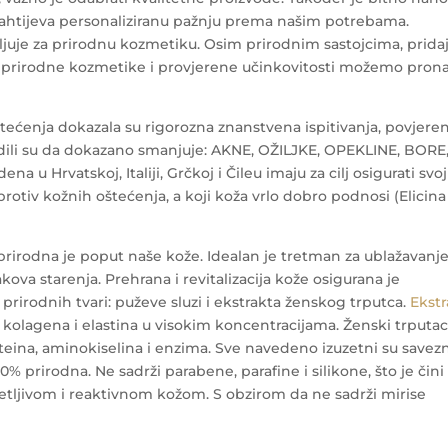
u zahtijeva personaliziranu pažnju prema našim potrebama.
ljuje za prirodnu kozmetiku. Osim prirodnim sastojcima, prida
poj prirodne kozmetike i provjerene učinkovitosti možemo prona
tećenja dokazala su rigorozna znanstvena ispitivanja, povjere
rdili su da dokazano smanjuje: AKNE, OŽILJKE, OPEKLINE, BORE
a u Hrvatskoj, Italiji, Grčkoj i Čileu imaju za cilj osigurati svo
protiv kožnih oštećenja, a koji koža vrlo dobro podnosi (Elicina
prirodna je poput naše kože. Idealan je tretman za ublažavanj
akova starenja.
Prehrana i revitalizacija kože osigurana je
prirodnih tvari: puževe sluzi i ekstrakta ženskog trputca.
Ekstr
e, kolagena i elastina u visokim koncentracijama. Ženski trputac
teina, aminokiselina i enzima. Sve navedeno izuzetni su savezn
0% prirodna. Ne sadrži parabene, parafine i silikone, što je čini
etljivom i reaktivnom kožom. S obzirom da ne sadrži mirise