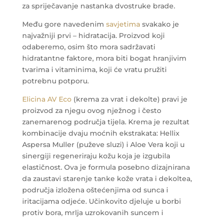
za spriječavanje nastanka dvostruke brade.
Među gore navedenim
savjetima
svakako je
najvažniji prvi – hidratacija. Proizvod koji
odaberemo, osim što mora sadržavati
hidratantne faktore, mora biti bogat hranjivim
tvarima i vitaminima, koji će vratu pružiti
potrebnu potporu.
Elicina AV Eco
(krema za vrat i dekolte) pravi je
proizvod za njegu ovog nježnog i često
zanemarenog područja tijela. Krema je rezultat
kombinacije dvaju moćnih ekstrakata: Hellix
Aspersa Muller (puževe sluzi) i Aloe Vera koji u
sinergiji regeneriraju kožu koja je izgubila
elastičnost. Ova je formula posebno dizajnirana
da zaustavi starenje tanke kože vrata i dekoltea,
područja izložena oštećenjima od sunca i
iritacijama odjeće. Učinkovito djeluje u borbi
protiv bora, mrlja uzrokovanih suncem i