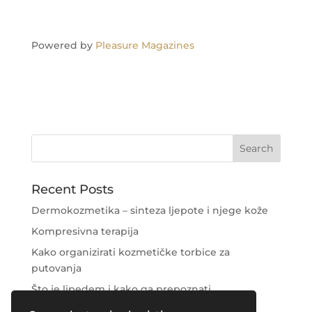
Powered by
Pleasure Magazines
Recent Posts
Dermokozmetika – sinteza ljepote i njege kože
Kompresivna terapija
Kako organizirati kozmetičke torbice za
putovanja
Što je lipedem i kako ga prepoznati
Njega područja oko očiju