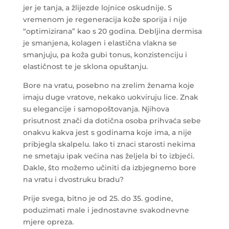
jer je tanja, a žlijezde lojnice oskudnije. S
vremenom je regeneracija kože sporija i nije
“optimizirana” kao s 20 godina. Debljina dermisa
je smanjena, kolagen i elastična vlakna se
smanjuju, pa koža gubi tonus, konzistenciju i
elastičnost te je sklona opuštanju.
Bore na vratu, posebno na zrelim ženama koje
imaju duge vratove, nekako uokviruju lice. Znak
su elegancije i samopoštovanja. Njihova
prisutnost znači da dotična osoba prihvaća sebe
onakvu kakva jest s godinama koje ima, a nije
pribjegla skalpelu. Iako ti znaci starosti nekima
ne smetaju ipak većina nas željela bi to izbjeći.
Dakle, što možemo učiniti da izbjegnemo bore
na vratu i dvostruku bradu?
Prije svega, bitno je od 25. do 35. godine,
poduzimati male i jednostavne svakodnevne
mjere opreza.