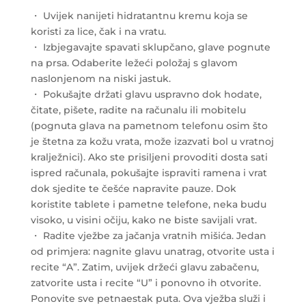
・ Uvijek nanijeti hidratantnu kremu koja se
koristi za lice, čak i na vratu.
・ Izbjegavajte spavati sklupčano, glave pognute
na prsa. Odaberite ležeći položaj s glavom
naslonjenom na niski jastuk.
・ Pokušajte držati glavu uspravno dok hodate,
čitate, pišete, radite na računalu ili mobitelu
(pognuta glava na pametnom telefonu osim što
je štetna za kožu vrata, može izazvati bol u vratnoj
kralježnici). Ako ste prisiljeni provoditi dosta sati
ispred računala, pokušajte ispraviti ramena i vrat
dok sjedite te češće napravite pauze. Dok
koristite tablete i pametne telefone, neka budu
visoko, u visini očiju, kako ne biste savijali vrat.
・ Radite vježbe za jačanja vratnih mišića. Jedan
od primjera: nagnite glavu unatrag, otvorite usta i
recite “A”. Zatim, uvijek držeći glavu zabačenu,
zatvorite usta i recite “U” i ponovno ih otvorite.
Ponovite sve petnaestak puta. Ova vježba služi i