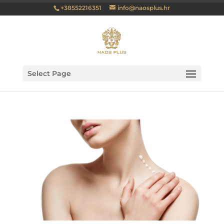
+38552216351
info@naosplus.hr
Select Page