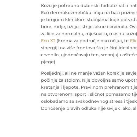
Kožu je potrebno dubinski hidratizirati i n
Eco dermokozmetičku liniju na bazi puževih
je brojnim kliničkim studijama koje potvrđu
bore, mrlje, ožiljci, strije, akne i crvenilo
za lice za normalnu, mješovitu, masnu kožu
Eco XT
(krema za područje oko očiju), te
Eli
sinergiji na više frontova što je čini idealn
crvenilo, ujednačavaju ten, smanjuju oštećenj
pjege).
Posljednji, ali ne manje važan korak je savje
počinje za stolom. Nije dovoljna samo upot
kretanja i ljepote. Pravilnom prehranom tij
na otvorenom, sport i slično) pomažemo ti
oslobađamo se svakodnevnog stresa i tjesko
Donošenje pravih odluka nije uvijek lako, ali