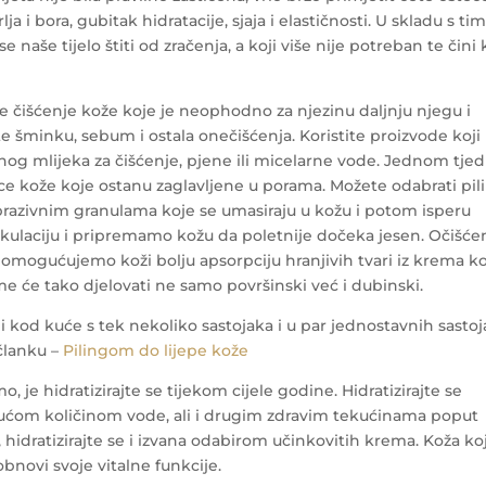
ja i bora, gubitak hidratacije, sjaja i elastičnosti. U skladu s ti
e naše tijelo štiti od zračenja, a koji više nije potreban te čini
 je čišćenje kože koje je neophodno za njezinu daljnju njegu i
ite šminku, sebum i ostala onečišćenja. Koristite proizvode koji
og mlijeka za čišćenje, pjene ili micelarne vode.
Jednom tje
nice kože koje ostanu zaglavljene u porama. Možete odabrati pil
abrazivnim granulama koje se umasiraju u kožu i potom isperu
rkulaciju i pripremamo kožu da poletnije dočeka jesen. Očišć
omogućujemo koži bolju apsorpciju hranjivih tvari iz krema k
me će tako djelovati ne samo površinski već i dubinski.
ami kod kuće s tek nekoliko sastojaka i u par jednostavnih sastoj
 članku –
Pilingom do lijepe kože
o, je hidratizirajte se tijekom cijele godine. Hidratizirajte se
rajućom količinom vode, ali i drugim zdravim tekućinama poput
 hidratizirajte se i izvana odabirom učinkovitih krema. Koža koj
obnovi svoje vitalne funkcije.