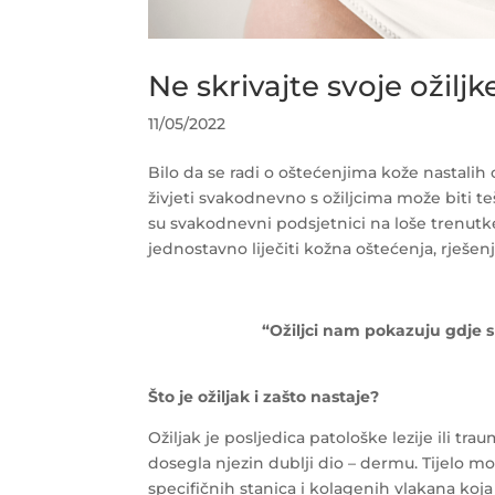
Ne skrivajte svoje ožiljk
11/05/2022
Bilo da se radi o oštećenjima kože nastalih
živjeti svakodnevno s ožiljcima može biti tešk
su svakodnevni podsjetnici na loše trenutke u
jednostavno liječiti kožna oštećenja, rješe
“Ožiljci nam pokazuju gdje s
Što je ožiljak i zašto nastaje?
Ožiljak je posljedica patološke lezije ili tr
dosegla njezin dublji dio – dermu. Tijelo mor
specifičnih stanica i kolagenih vlakana koja