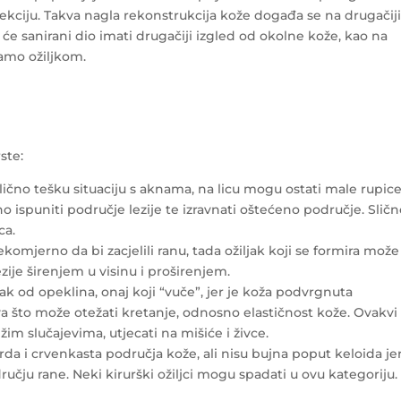
fekciju. Takva nagla rekonstrukcija kože događa se na drugačij
će sanirani dio imati drugačiji izgled od okolne kože, kao na
vamo ožiljkom.
rste:
i prilično tešku situaciju s aknama, na licu mogu ostati male rupic
 ispuniti područje lezije te izravnati oštećeno područje. Slič
ca.
komjerno da bi zacjelili ranu, tada ožiljak koji se formira može
zije širenjem u visinu i proširenjem.
jak od opeklina, onaj koji “vuče”, jer je koža podvrgnuta
 što može otežati kretanje, odnosno elastičnost kože. Ovakvi
ežim slučajevima, utjecati na mišiće i živce.
, tvrda i crvenkasta područja kože, ali nisu bujna poput keloida je
učju rane. Neki kirurški ožiljci mogu spadati u ovu kategoriju.