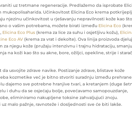
ahraniti uz tretmane regeneracije. Predlažemo da isprobate Elic
 mukopolisaharida. Učinkovitost Elicina Eco krema potkrijepl
ju njezinu učinkovitost u rješavanju nepravilnosti kože kao što
. Ovisno o vašim potrebama, možete birati između
Elicina Eco
(kr
),
Elicina Eco Plus
(krema za lice za suhu i osjetljivu kožu),
Elicin
cine Eco AV
(krema za vrat i dekolte). Ova linija proizvoda djelu
om za njegu kože (pružaju intenzivnu i trajnu hidrataciju, smanj
a na koži kao što su akne, bore, ožiljci, opekline, strije i stara
t da usvojite zdrave navike. Postizanje zdrave, blistave kože
reba kozmetike već je bitno stvoriti suradnju između prehrane
elu dajemo sve potrebne hranjive tvari, a kretanjem (duge šet
jelu i duhu da se osjećaju bolje, povećavamo samopouzdanje,
be, eliminiramo nakupljene toksine zahvaljujući znoju.
 uz malo pažnje, ravnoteže i dosljednosti sve će biti lakše.