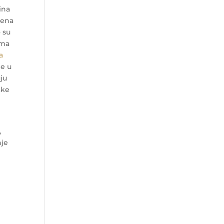
ina
jena
 su
ema
a
je u
uju
čke
,
nje