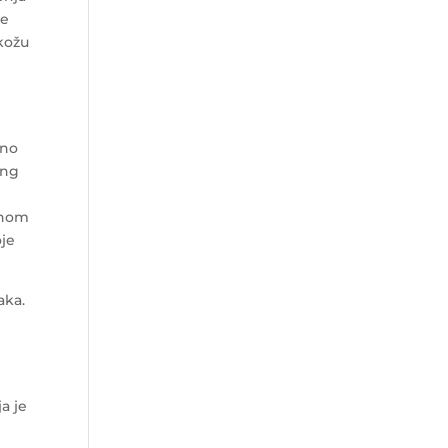
me
 kožu
dno
ing
enom
oje
aka.
a je