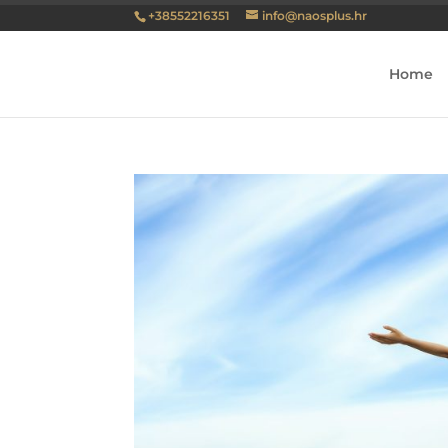
+38552216351
info@naosplus.hr
Home