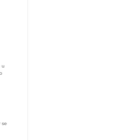
i
e u
no
r se