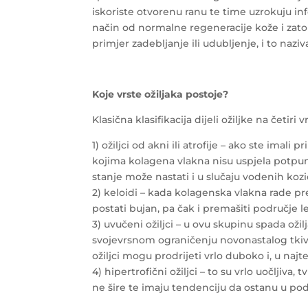
iskoriste otvorenu ranu te time uzrokuju in
način od normalne regeneracije kože i zato 
primjer zadebljanje ili udubljenje, i to nazi
Koje vrste ožiljaka postoje?
Klasična klasifikacija dijeli ožiljke na četiri v
1) ožiljci od akni ili atrofije – ako ste imal
kojima kolagena vlakna nisu uspjela potpuno
stanje može nastati i u slučaju vodenih kozi
2) keloidi – kada kolagenska vlakna rade pre
postati bujan, pa čak i premašiti područje le
3) uvučeni ožiljci – u ovu skupinu spada ožil
svojevrsnom ograničenju novonastalog tkiva
ožiljci mogu prodrijeti vrlo duboko i, u najt
4) hipertrofični ožiljci – to su vrlo uočljiva
ne šire te imaju tendenciju da ostanu u podr