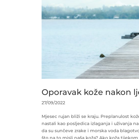
Oporavak kože nakon lj
27/09/2022
Mjesec rujan bliži se kraju. Preplanulost ko
nastali kao posljedica izlaganja i uživanja na
da su sunčeve zrake i morska voda blagotvorn
što na to misli naša koža? Ako koža tijekom l