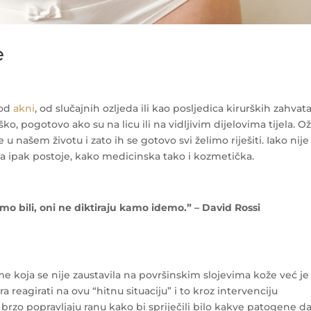
e
 od
akni
, od slučajnih ozljeda ili kao posljedica kirurških zahvata
o, pogotovo ako su na licu ili na vidljivim dijelovima tijela. Oži
 našem životu i zato ih se gotovo svi želimo riješiti. Iako nije
nja ipak postoje, kako medicinska tako i kozmetička.
mo bili, oni ne diktiraju kamo idemo.” – David Rossi
aume koja se nije zaustavila na površinskim slojevima kože već je
a reagirati na ovu “hitnu situaciju” i to kroz intervenciju
 brzo popravljaju ranu kako bi spriječili bilo kakve patogene d