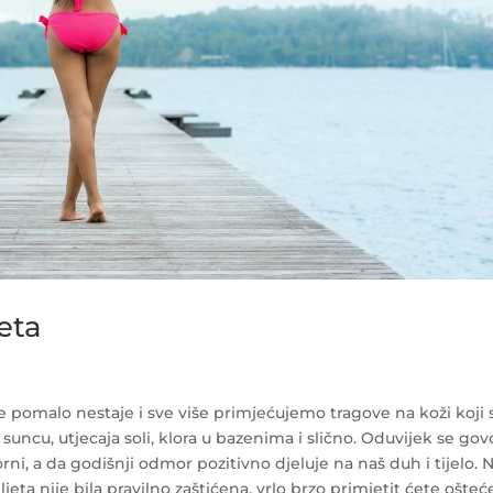
eta
že pomalo nestaje i sve više primjećujemo tragove na koži koji 
 suncu, utjecaja soli, klora u bazenima i slično. Oduvijek se gov
i, a da godišnji odmor pozitivno djeluje na naš duh i tijelo. N
jeta nije bila pravilno zaštićena, vrlo brzo primjetit ćete ošteć