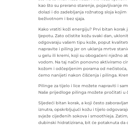
kao što su prerano starenje, pojavljivanje mrl
dolazi i do zadebljanja rožnatog sloja kojim s
beživotnom i bez sjaja.
Kako vratiti koži energiju? Prvi bitan korak
ljepotu. Zato očistite kožu svaki dan, uklon
odgovaraju vašem tipu kože, poput kvalitetn
napravite i piling jer on uklanja mrtve sta
u gelu ili kremi, koji su obogaćeni nježno 
vodom. Na taj način ponovno aktiviramo ci
kožom i odčepljenim porama od nečistoća, 
ćemo nanijeti nakon čišćenja i pilinga. Kre
Pilinge za tijelo i lice možete napraviti i s
Naše prijedloge pilinga možete pročitati u
Sljedeći bitan korak, a koji često zaboravljam
iznutra, opskrbljujući kožu i tijelo odgova
svježe cijeđenih sokova i smoothieja. Zatim,
dubinski hidratizirana, bit će potaknuta da 