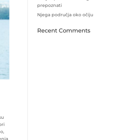
prepoznati
Njega područja oko očiju
Recent Comments
su
ori
o,
enja