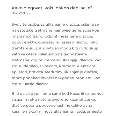
Kako njegovati kožu nakon depilacije?
05/12/2022
Sve više osoba, za uklanjanje dlačica, oslanja se
na estetske tretmane najnovije generacije koji
imaju moć trajno ukloniti neželjene dlačice,
poput elektrokoagulacije, lasera ili slično. Takvi
tremtani su učinkoviti, ali mogu biti i vrlo skupi.
Zato se češće oslanjamo na jednostavne
tretmane koji privremeno uklanjaju dlačice, kao
što su depilacija voskom, kremom, električni
epilatori, britvica. Međutim, uklanjanje dlačica,
može ponekad stvoriti neugodan problem, kao
što su urasle dlačice.
Bilo da se depiliramo sami kod kuće, ili uz pomoć
stručnih ruku naše provjerene kozmetičarke,
dlačice počnu ponovno rasti nekoliko dana
kasnije nakon njihova uklanjanja; i tada, umjesto