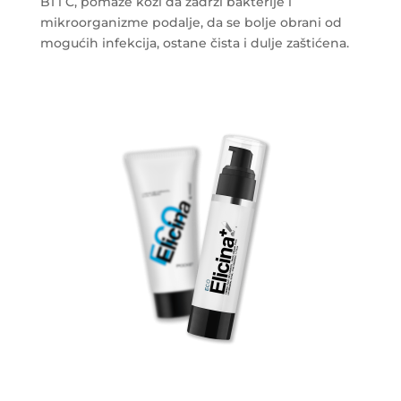
B1 i C, pomaže koži da zadrži bakterije i
mikroorganizme podalje, da se bolje obrani od
mogućih infekcija, ostane čista i dulje zaštićena.