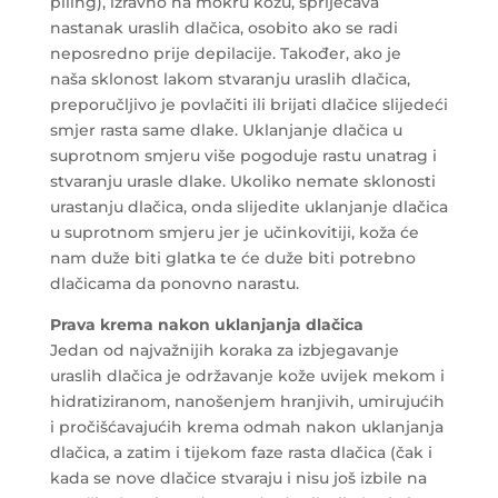
piling), izravno na mokru kožu, spriječava
nastanak uraslih dlačica, osobito ako se radi
neposredno prije depilacije. Također, ako je
naša sklonost lakom stvaranju uraslih dlačica,
preporučljivo je povlačiti ili brijati dlačice slijedeći
smjer rasta same dlake. Uklanjanje dlačica u
suprotnom smjeru više pogoduje rastu unatrag i
stvaranju urasle dlake. Ukoliko nemate sklonosti
urastanju dlačica, onda slijedite uklanjanje dlačica
u suprotnom smjeru jer je učinkovitiji, koža će
nam duže biti glatka te će duže biti potrebno
dlačicama da ponovno narastu.
Prava krema nakon uklanjanja dlačica
Jedan od najvažnijih koraka za izbjegavanje
uraslih dlačica je održavanje kože uvijek mekom i
hidratiziranom, nanošenjem hranjivih, umirujućih
i pročišćavajućih krema odmah nakon uklanjanja
dlačica, a zatim i tijekom faze rasta dlačica (čak i
kada se nove dlačice stvaraju i nisu još izbile na