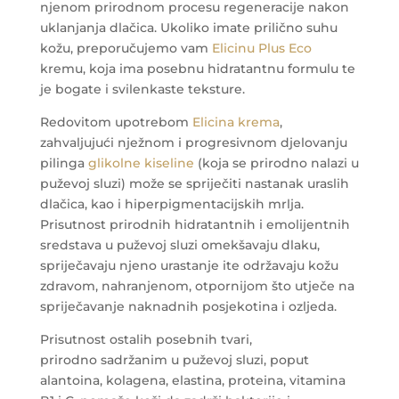
njenom prirodnom procesu regeneracije nakon
uklanjanja dlačica. Ukoliko imate prilično suhu
kožu, preporučujemo vam
Elicinu Plus Eco
kremu, koja ima posebnu hidratantnu formulu te
je bogate i svilenkaste teksture.
Redovitom upotrebom
Elicina krema
,
zahvaljujući nježnom i progresivnom djelovanju
pilinga
glikolne kiseline
(koja se prirodno nalazi u
puževoj sluzi) može se spriječiti nastanak uraslih
dlačica, kao i hiperpigmentacijskih mrlja.
Prisutnost prirodnih hidratantnih i emolijentnih
sredstava u puževoj sluzi omekšavaju dlaku,
spriječavaju njeno urastanje ite održavaju kožu
zdravom, nahranjenom, otpornijom što utječe na
spriječavanje naknadnih posjekotina i ozljeda.
Prisutnost ostalih posebnih tvari,
prirodno sadržanim u puževoj sluzi, poput
alantoina, kolagena, elastina, proteina, vitamina