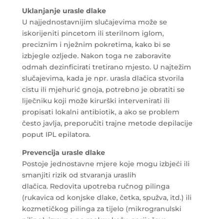
Uklanjanje urasle dlake
U najjednostavnijim slučajevima može se
iskorijeniti pincetom ili sterilnom iglom,
preciznim i nježnim pokretima, kako bi se
izbjegle ozljede. Nakon toga ne zaboravite
odmah dezinficirati tretirano mjesto. U najtežim
slučajevima, kada je npr. urasla dlačica stvorila
cistu ili mjehurić gnoja, potrebno je obratiti se
liječniku koji može kirurški intervenirati ili
propisati lokalni antibiotik, a ako se problem
često javlja, preporučiti trajne metode depilacije
poput IPL epilatora.
Prevencija urasle dlake
Postoje jednostavne mjere koje mogu izbjeći ili
smanjiti rizik od stvaranja uraslih
dlačica. Redovita upotreba ručnog pilinga
(rukavica od konjske dlake, četka, spužva, itd.) ili
kozmetičkog pilinga za tijelo (mikrogranulski