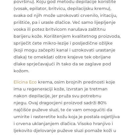
površinu). Koju god metodu depilacije koristite
(vosak, epilator, britvicu, depilacijsku kremu),
svaka od njih može uzrokovati crvenilo, iritaciju,
prištiće, pa i urasle dlačice. Već samo lijepljenje
voska ili potez britvicom narušava zaštitnu
barijeru kože. Korištenjem kvalitetnog proizvoda,
spriječit ćete mikro-lezije i posljedične ožiljke
(koji mogu začepiti kanal i uzrokovati urastanje
dlaka) te omekšati oštre krajeve tek obrijane
dlake sprječavajući ih tako da se zaglave pod
kožom.
Elicina Eco
krema, osim brojnih prednosti koje
ima u regeneraciji kože, izvrstan je tretman
nakon depilacije, jer pruža svu potrebnu
njegu. Ovaj dragocjeni proizvod sadrži 80%
najčišće puževe sluzi, te će vam omogućiti da
umirite i rasteretite kožu koja je postala osjetljiva
i crvena uklanjanjem dlačica. Visoko hranjivo i
ljekovito djelovanje puževe sluzi pomaže koži u