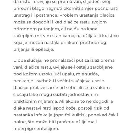
da rastu i razvijaju se prema van, slijedeći svoj
prirodni blago nagnuti okomiti smjer počnu rasti
unatrag ili postrance. Problem urastanja dlačica
može se dogoditi i kad dlačice rastu svojom
prirodnom putanjom, ali naiđu na kanal
začepljen mrtvim stanicama, na ožiljak ili krasticu
koja je možda nastala prilikom prethodnog
brijanja ili epilacije.
U oba slučaja, ne pronalazeći put za izlaz prema
vani, dlačice rastu, uvijaju se i ostaju zarobljene
pod kožom uzrokujući upalu, mjehuriće,
peckanje i svrbež. U većini slučajeva urasle
dlačice prolaze same od sebe, ili se u svakom
slučaju lako mogu suzbiti jednostavnim
praktičnim mjerama. Ali ako se to ne dogodi, a
dlaka nastavi rasti ispod kože, postoji rizik od
nastanka infekcije (npr. folikulitis), ponekad čak i
bolne, što može biti praćeno ožiljcima i
hiperpigmentacijom.