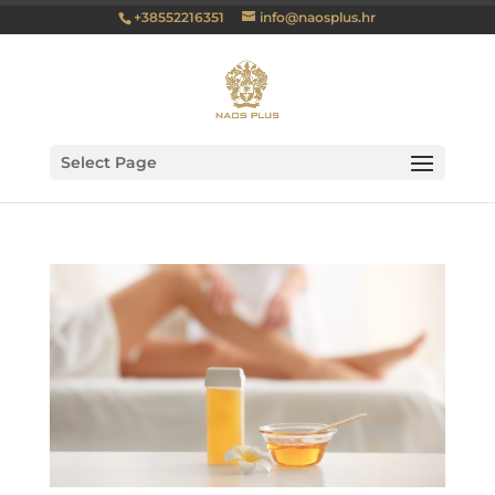
+38552216351
info@naosplus.hr
Select Page