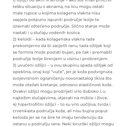
tešku situaciju s aknama, na licu mogu ostati
male rupice u kojima kolagena vlakna nisu
uspjela potpuno ispuniti područje lezije te
izravnati oštećeno područje. Slično stanje može
nastati i u slučaju vodenih kozica.
2) keloidi – kada kolagenska vlakna rade
prekomjerno da bi zacjelili ranu, tada ožiljak koji
se formira može postati bujan, pa čak i premašiti
područje lezije širenjem u visinu i proširenjem.
3) uvučeni ožiljci – u ovu skupinu spada ožiljak od
opeklina, onaj koji “vuče”, jer je koža podvrgnuta
svojevrsnom ograničenju novonastalog tkiva što
može otežati kretanje, odnosno elastičnost kože.
Ovakvi ožiljci mogu prodrijeti vrlo duboko i, u
najtežim slučajevima, utjecati na mišiće i živce.
4) hipertrofični ožiljci – to su vrlo uočljiva, tvrda i
crvenkasta područja kože, ali nisu bujna poput
keloida jer se ne šire te imaju tendenciju da
ostanu u području rane. Neki kirurški ožiljci mogu