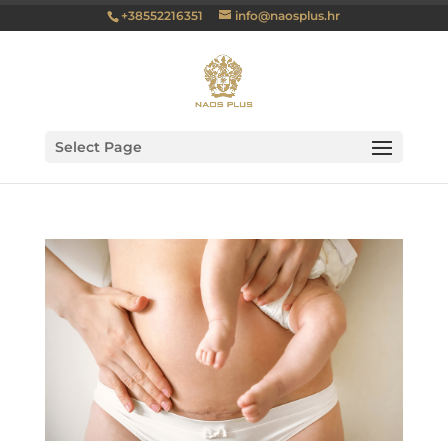
+38552216351
info@naosplus.hr
Select Page