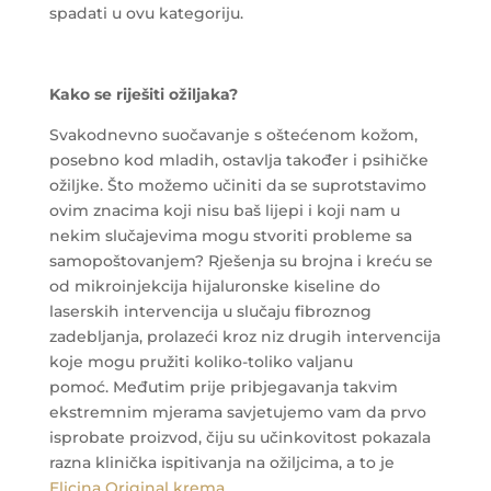
spadati u ovu kategoriju.
Kako se riješiti ožiljaka?
Svakodnevno suočavanje s oštećenom kožom,
posebno kod mladih, ostavlja također i psihičke
ožiljke. Što možemo učiniti da se suprotstavimo
ovim znacima koji nisu baš lijepi i koji nam u
nekim slučajevima mogu stvoriti probleme sa
samopoštovanjem? Rješenja su brojna i kreću se
od mikroinjekcija hijaluronske kiseline do
laserskih intervencija u slučaju fibroznog
zadebljanja, prolazeći kroz niz drugih intervencija
koje mogu pružiti koliko-toliko valjanu
pomoć. Međutim prije pribjegavanja takvim
ekstremnim mjerama savjetujemo vam da prvo
isprobate proizvod, čiju su učinkovitost pokazala
razna klinička ispitivanja na ožiljcima, a to je
Elicina Original krema
.