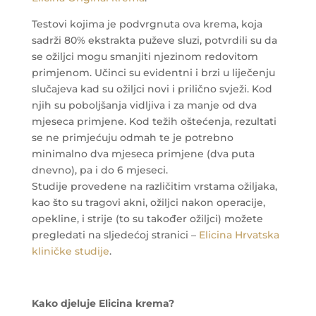
Testovi kojima je podvrgnuta ova krema, koja
sadrži 80% ekstrakta puževe sluzi, potvrdili su da
se ožiljci mogu smanjiti njezinom redovitom
primjenom. Učinci su evidentni i brzi u liječenju
slučajeva kad su ožiljci novi i prilično svježi. Kod
njih su poboljšanja vidljiva i za manje od dva
mjeseca primjene. Kod težih oštećenja, rezultati
se ne primjećuju odmah te je potrebno
minimalno dva mjeseca primjene (dva puta
dnevno), pa i do 6 mjeseci.
Studije provedene na različitim vrstama ožiljaka,
kao što su tragovi akni, ožiljci nakon operacije,
opekline, i strije (to su također ožiljci) možete
pregledati na sljedećoj stranici –
Elicina Hrvatska
kliničke studije
.
Kako djeluje Elicina krema?