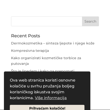
Recent Posts
Dermokozmetika – sinteza ljepote i njege kože
Kompresivna terapija
Kako organizirati kozmetičke torbice za
putovanja
Što je lipedem i kako ga prepoznati
Njega područja oko očiju
Ova web stranica koristi osnovne
kolačiće u svrhu pružanja boljeg
Recent Comments
korisničkog iskustva svojim
korisnicima.
Više informacija
Prihvaćam kolačiće!