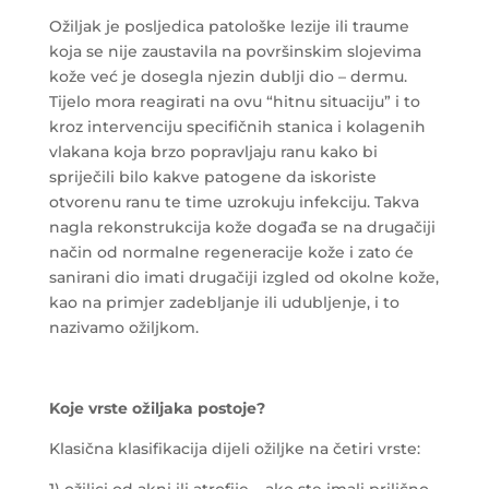
Ožiljak je posljedica patološke lezije ili traume
koja se nije zaustavila na površinskim slojevima
kože već je dosegla njezin dublji dio – dermu.
Tijelo mora reagirati na ovu “hitnu situaciju” i to
kroz intervenciju specifičnih stanica i kolagenih
vlakana koja brzo popravljaju ranu kako bi
spriječili bilo kakve patogene da iskoriste
otvorenu ranu te time uzrokuju infekciju. Takva
nagla rekonstrukcija kože događa se na drugačiji
način od normalne regeneracije kože i zato će
sanirani dio imati drugačiji izgled od okolne kože,
kao na primjer zadebljanje ili udubljenje, i to
nazivamo ožiljkom.
Koje vrste ožiljaka postoje?
Klasična klasifikacija dijeli ožiljke na četiri vrste:
1) ožiljci od akni ili atrofije – ako ste imali prilično