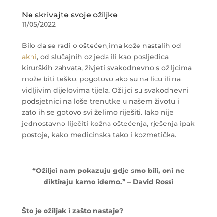
Ne skrivajte svoje ožiljke
11/05/2022
Bilo da se radi o oštećenjima kože nastalih od
akni
, od slučajnih ozljeda ili kao posljedica
kirurških zahvata, živjeti svakodnevno s ožiljcima
može biti teško, pogotovo ako su na licu ili na
vidljivim dijelovima tijela. Ožiljci su svakodnevni
podsjetnici na loše trenutke u našem životu i
zato ih se gotovo svi želimo riješiti. Iako nije
jednostavno liječiti kožna oštećenja, rješenja ipak
postoje, kako medicinska tako i kozmetička.
“Ožiljci nam pokazuju gdje smo bili, oni ne
diktiraju kamo idemo.” – David Rossi
Što je ožiljak i zašto nastaje?