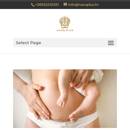
+38552216351
info@naosplus.hr
Select Page