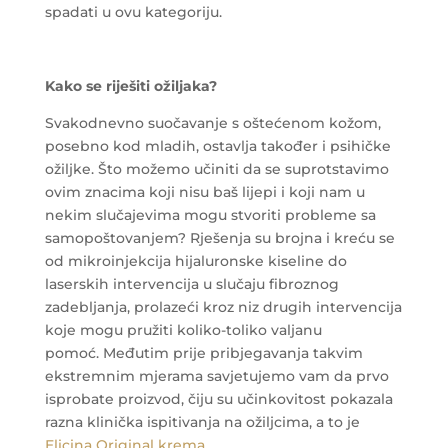
spadati u ovu kategoriju.
Kako se riješiti ožiljaka?
Svakodnevno suočavanje s oštećenom kožom,
posebno kod mladih, ostavlja također i psihičke
ožiljke. Što možemo učiniti da se suprotstavimo
ovim znacima koji nisu baš lijepi i koji nam u
nekim slučajevima mogu stvoriti probleme sa
samopoštovanjem? Rješenja su brojna i kreću se
od mikroinjekcija hijaluronske kiseline do
laserskih intervencija u slučaju fibroznog
zadebljanja, prolazeći kroz niz drugih intervencija
koje mogu pružiti koliko-toliko valjanu
pomoć. Međutim prije pribjegavanja takvim
ekstremnim mjerama savjetujemo vam da prvo
isprobate proizvod, čiju su učinkovitost pokazala
razna klinička ispitivanja na ožiljcima, a to je
Elicina Original krema
.