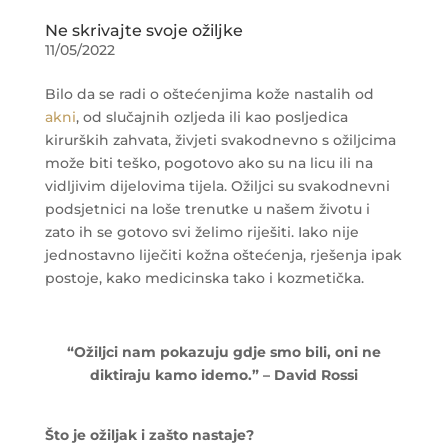
Ne skrivajte svoje ožiljke
11/05/2022
Bilo da se radi o oštećenjima kože nastalih od
akni
, od slučajnih ozljeda ili kao posljedica
kirurških zahvata, živjeti svakodnevno s ožiljcima
može biti teško, pogotovo ako su na licu ili na
vidljivim dijelovima tijela. Ožiljci su svakodnevni
podsjetnici na loše trenutke u našem životu i
zato ih se gotovo svi želimo riješiti. Iako nije
jednostavno liječiti kožna oštećenja, rješenja ipak
postoje, kako medicinska tako i kozmetička.
“Ožiljci nam pokazuju gdje smo bili, oni ne
diktiraju kamo idemo.” – David Rossi
Što je ožiljak i zašto nastaje?