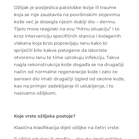
Ožiljak je posljedica patološke lezije ili traume
koja se nije zaustavila na površinskim slojevima
kože već je dosegla njezin dublji dio – dermu.
Tijelo mora reagirati na ovu “hitnu situaciju” i to
kroz intervenciju specifičnih stanica i kolagenih
vlakana koja brzo popravljaju ranu kako bi
spriječili bilo kakve patogene da iskoriste
otvorenu ranu te time uzrokuju infekciju. Takva
nagla rekonstrukcija kože događa se na drugačiji
način od normalne regeneracije kože i zato će
sanirani dio imati drugačiji izgled od okolne kože,
kao na primjer zadebljanje ili udubljenje, i to
nazivamo ožiljkom.
Koje vrste ožiljaka postoje?
Klasična klasifikacija dijeli ožiljke na četiri vrste:
1) ožiljci od akni ili atrofije – ako ste imali prilično