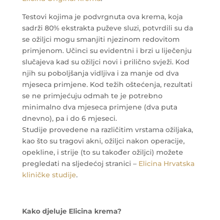
Testovi kojima je podvrgnuta ova krema, koja
sadrži 80% ekstrakta puževe sluzi, potvrdili su da
se ožiljci mogu smanjiti njezinom redovitom
primjenom. Učinci su evidentni i brzi u liječenju
slučajeva kad su ožiljci novi i prilično svježi. Kod
njih su poboljšanja vidljiva i za manje od dva
mjeseca primjene. Kod težih oštećenja, rezultati
se ne primjećuju odmah te je potrebno
minimalno dva mjeseca primjene (dva puta
dnevno), pa i do 6 mjeseci.
Studije provedene na različitim vrstama ožiljaka,
kao što su tragovi akni, ožiljci nakon operacije,
opekline, i strije (to su također ožiljci) možete
pregledati na sljedećoj stranici –
Elicina Hrvatska
kliničke studije
.
Kako djeluje Elicina krema?