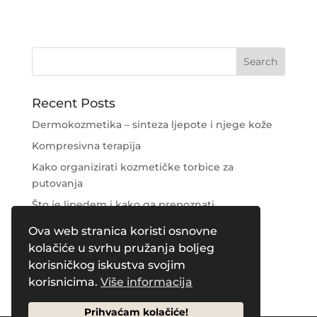
Recent Posts
Dermokozmetika – sinteza ljepote i njege kože
Kompresivna terapija
Kako organizirati kozmetičke torbice za
putovanja
Što je lipedem i kako ga prepoznati
Njega područja oko očiju
Ova web stranica koristi osnovne
kolačiće u svrhu pružanja boljeg
Recent Comments
korisničkog iskustva svojim
korisnicima.
Više informacija
Prihvaćam kolačiće!