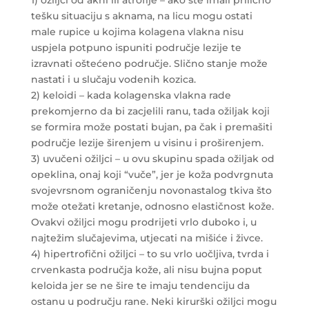
tešku situaciju s aknama, na licu mogu ostati
male rupice u kojima kolagena vlakna nisu
uspjela potpuno ispuniti područje lezije te
izravnati oštećeno područje. Slično stanje može
nastati i u slučaju vodenih kozica.
2) keloidi – kada kolagenska vlakna rade
prekomjerno da bi zacjelili ranu, tada ožiljak koji
se formira može postati bujan, pa čak i premašiti
područje lezije širenjem u visinu i proširenjem.
3) uvučeni ožiljci – u ovu skupinu spada ožiljak od
opeklina, onaj koji “vuče”, jer je koža podvrgnuta
svojevrsnom ograničenju novonastalog tkiva što
može otežati kretanje, odnosno elastičnost kože.
Ovakvi ožiljci mogu prodrijeti vrlo duboko i, u
najtežim slučajevima, utjecati na mišiće i živce.
4) hipertrofični ožiljci – to su vrlo uočljiva, tvrda i
crvenkasta područja kože, ali nisu bujna poput
keloida jer se ne šire te imaju tendenciju da
ostanu u području rane. Neki kirurški ožiljci mogu