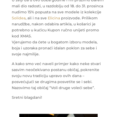
U želji da u ovo doba godine i mi pružimo barem
mali dio radosti, u razdoblju od 18. do 31. prosinca
nudimo 15% popusta na sve modele iz kolekcije
Solidea
, ali i na sve
Elicina
proizvode. Prilikom
narudžbe, nakon odabira artikla, u košarici je
potrebno u kućicu Kupon ručno unijeti promo
kod XMAS.
Vjerujemo da ćete u bogatom izboru modela,
boja i uzoraka pronaći idalan poklon za sebe i
svoje najmilije.
A kako smo već naveli primjer kako neke stvari
sasvim neočekivano postanu običaj, pokrenite
svoju novu tradiciju upravo ovih dana –
posvećujući se drugima posvetite se i sebi.
Nazovimo taj običaj “Voli druge voleći sebe”.
Sretni blagdani!