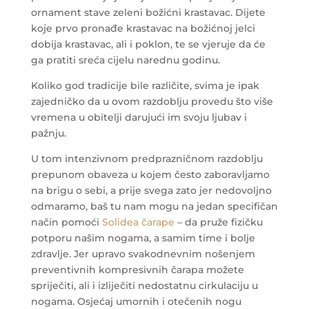
ornament stave zeleni božićni krastavac. Dijete
koje prvo pronađe krastavac na božićnoj jelci
dobija krastavac, ali i poklon, te se vjeruje da će
ga pratiti sreća cijelu narednu godinu.
Koliko god tradicije bile različite, svima je ipak
zajedničko da u ovom razdoblju provedu što više
vremena u obitelji darujući im svoju ljubav i
pažnju.
U tom intenzivnom predprazničnom razdoblju
prepunom obaveza u kojem često zaboravljamo
na brigu o sebi, a prije svega zato jer nedovoljno
odmaramo, baš tu nam mogu na jedan specifičan
način pomoći
Solidea čarape
– da pruže fizičku
potporu našim nogama, a samim time i bolje
zdravlje. Jer upravo svakodnevnim nošenjem
preventivnih kompresivnih čarapa možete
spriječiti, ali i izliječiti nedostatnu cirkulaciju u
nogama. Osjećaj umornih i otečenih nogu