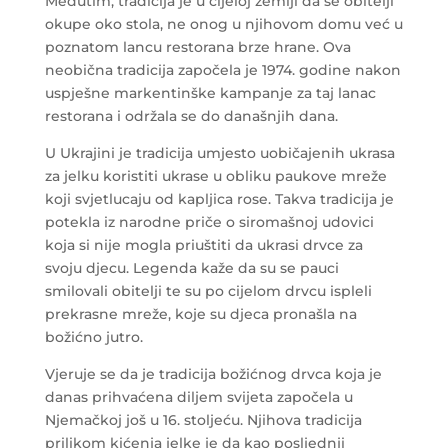
Međutim, tradicija je u cijeloj zemlji da se obitelji
okupe oko stola, ne onog u njihovom domu već u
poznatom lancu restorana brze hrane. Ova
neobična tradicija započela je 1974. godine nakon
uspješne markentinške kampanje za taj lanac
restorana i održala se do današnjih dana.
U Ukrajini je tradicija umjesto uobičajenih ukrasa
za jelku koristiti ukrase u obliku paukove mreže
koji svjetlucaju od kapljica rose. Takva tradicija je
potekla iz narodne priče o siromašnoj udovici
koja si nije mogla priuštiti da ukrasi drvce za
svoju djecu. Legenda kaže da su se pauci
smilovali obitelji te su po cijelom drvcu ispleli
prekrasne mreže, koje su djeca pronašla na
božićno jutro.
Vjeruje se da je tradicija božićnog drvca koja je
danas prihvaćena diljem svijeta započela u
Njemačkoj još u 16. stoljeću. Njihova tradicija
prilikom kićenja jelke je da kao posljednji