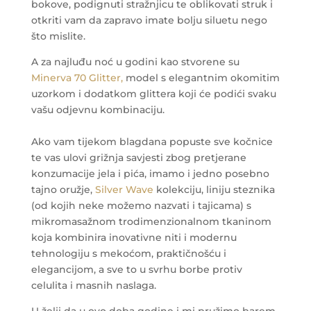
bokove, podignuti stražnjicu te oblikovati struk i
otkriti vam da zapravo imate bolju siluetu nego
što mislite.
A za najluđu noć u godini kao stvorene su
Minerva 70 Glitter,
model s elegantnim okomitim
uzorkom i dodatkom glittera koji će podići svaku
vašu odjevnu kombinaciju.
Ako vam tijekom blagdana popuste sve kočnice
te vas ulovi grižnja savjesti zbog pretjerane
konzumacije jela i pića, imamo i jedno posebno
tajno oružje,
Silver Wave
kolekciju, liniju steznika
(od kojih neke možemo nazvati i tajicama) s
mikromasažnom trodimenzionalnom tkaninom
koja kombinira inovativne niti i modernu
tehnologiju s mekoćom, praktičnošću i
elegancijom, a sve to u svrhu borbe protiv
celulita i masnih naslaga.