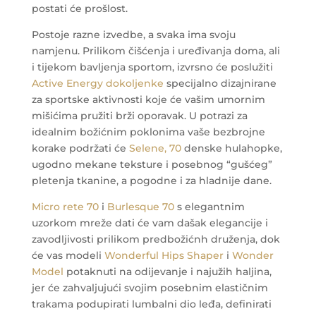
postati će prošlost.
Postoje razne izvedbe, a svaka ima svoju
namjenu. Prilikom čišćenja i uređivanja doma, ali
i tijekom bavljenja sportom, izvrsno će poslužiti
Active Energy dokoljenke
specijalno dizajnirane
za sportske aktivnosti koje će vašim umornim
mišićima pružiti brži oporavak.
U potrazi za
idealnim božićnim poklonima vaše bezbrojne
korake podržati će
Selene, 70
denske hulahopke,
ugodno mekane teksture i posebnog “gušćeg”
pletenja tkanine, a pogodne i za hladnije dane.
Micro rete 70
i
Burlesque 70
s elegantnim
uzorkom mreže dati će vam dašak elegancije i
zavodljivosti prilikom predbožićnh druženja, dok
će vas modeli
Wonderful Hips Shaper
i
Wonder
Model
potaknuti na odijevanje i najužih haljina,
jer će zahvaljujući svojim posebnim elastičnim
trakama podupirati lumbalni dio leđa, definirati