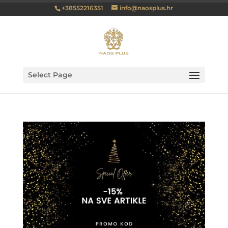
+38552216351
info@naosplus.hr
Select Page