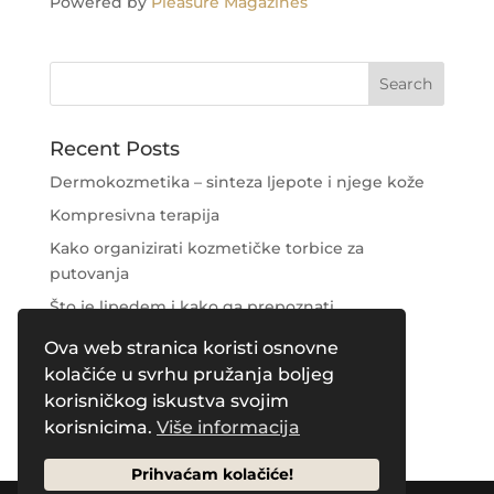
Powered by
Pleasure Magazines
Recent Posts
Dermokozmetika – sinteza ljepote i njege kože
Kompresivna terapija
Kako organizirati kozmetičke torbice za
putovanja
Što je lipedem i kako ga prepoznati
Njega područja oko očiju
Ova web stranica koristi osnovne
kolačiće u svrhu pružanja boljeg
Recent Comments
korisničkog iskustva svojim
korisnicima.
Više informacija
Prihvaćam kolačiće!