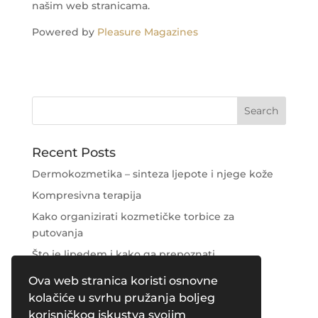
našim web stranicama.
Powered by
Pleasure Magazines
Recent Posts
Dermokozmetika – sinteza ljepote i njege kože
Kompresivna terapija
Kako organizirati kozmetičke torbice za
putovanja
Što je lipedem i kako ga prepoznati
Njega područja oko očiju
Ova web stranica koristi osnovne
kolačiće u svrhu pružanja boljeg
Recent Comments
korisničkog iskustva svojim