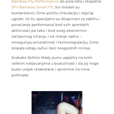
Bamboo Fly Performance
do pola lista i stopalice
SFY Bamboo Smart Fit
. Svi modeli su
kompresivni, čime potiču cirkulaciju i osjećaj
ugode. Uz to, specijalno su dizajnirani za zaštitu i
povećanje performansi kod svih sportskih
aktivnosti, pa tako i kod ovog ekstremno
zahtjevnog trčanja. I ne manje važno –
omogućuju prozračnost i termoregulaciju, čime
stopala ostaju suha i bez neugodnih mirisa.
Svakako želimo Mady puno uspjeha na svim
velikim natjecanjima u budućnosti i da joj noge
budu uvijek relaksirane i spremne na nove
pothvate.