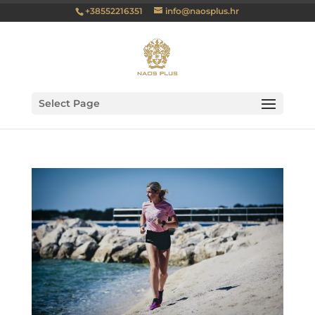
+38552216351
info@naosplus.hr
Select Page