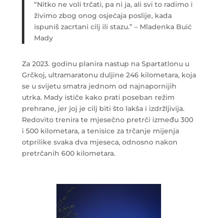
“Nitko ne voli trčati, pa ni ja, ali svi to radimo i
živimo zbog onog osjećaja poslije, kada
ispuniš zacrtani cilj ili stazu.” – Mladenka Buić
Mady
Za 2023. godinu planira nastup na Spartatlonu u
Grčkoj, ultramaratonu duljine 246 kilometara, koja
se u svijetu smatra jednom od najnapornijih
utrka. Mady ističe kako prati poseban režim
prehrane, jer joj je cilj biti što lakša i izdržljivija.
Redovito trenira te mjesečno pretrči između 300
i 500 kilometara, a tenisice za trčanje mijenja
otprilike svaka dva mjeseca, odnosno nakon
pretrčanih 600 kilometara.