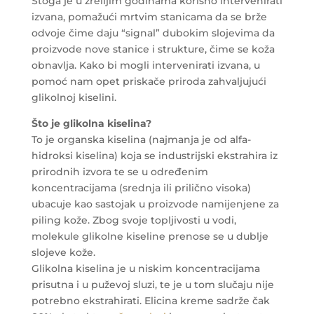
Stoga je u zrelijim godinama korisno intervenirati
izvana, pomažući mrtvim stanicama da se brže
odvoje čime daju “signal” dubokim slojevima da
proizvode nove stanice i strukture, čime se koža
obnavlja. Kako bi mogli intervenirati izvana, u
pomoć nam opet priskače priroda zahvaljujući
glikolnoj kiselini.
Što je glikolna kiselina?
To je organska kiselina (najmanja je od alfa-
hidroksi kiselina) koja se industrijski ekstrahira iz
prirodnih izvora te se u određenim
koncentracijama (srednja ili prilično visoka)
ubacuje kao sastojak u proizvode namijenjene za
piling kože. Zbog svoje topljivosti u vodi,
molekule glikolne kiseline prenose se u dublje
slojeve kože.
Glikolna kiselina je u niskim koncentracijama
prisutna i u puževoj sluzi, te je u tom slučaju nije
potrebno ekstrahirati. Elicina kreme sadrže čak