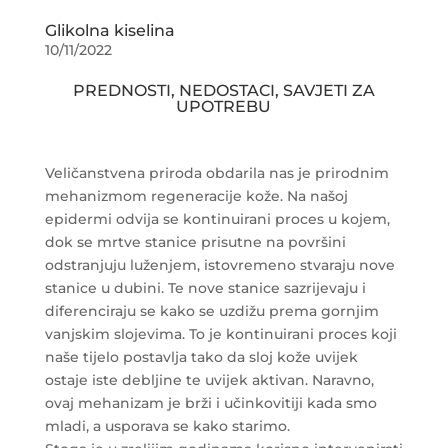
Glikolna kiselina
10/11/2022
PREDNOSTI, NEDOSTACI, SAVJETI ZA
UPOTREBU
Veličanstvena priroda obdarila nas je prirodnim
mehanizmom regeneracije kože. Na našoj
epidermi odvija se kontinuirani proces u kojem,
dok se mrtve stanice prisutne na površini
odstranjuju luženjem, istovremeno stvaraju nove
stanice u dubini. Te nove stanice sazrijevaju i
diferenciraju se kako se uzdižu prema gornjim
vanjskim slojevima. To je kontinuirani proces koji
naše tijelo postavlja tako da sloj kože uvijek
ostaje iste debljine te uvijek aktivan. Naravno,
ovaj mehanizam je brži i učinkovitiji kada smo
mladi, a usporava se kako starimo.