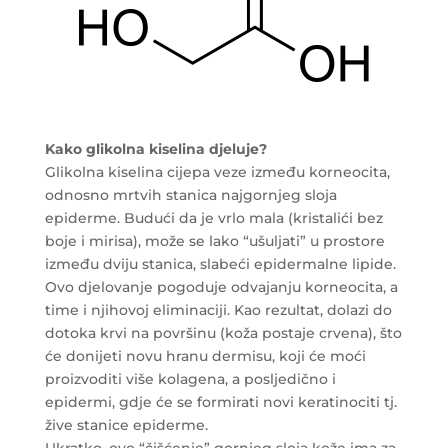
Kako glikolna kiselina djeluje?
Glikolna kiselina cijepa veze između korneocita,
odnosno mrtvih stanica najgornjeg sloja
epiderme. Budući da je vrlo mala (kristalići bez
boje i mirisa), može se lako “ušuljati” u prostore
između dviju stanica, slabeći epidermalne lipide.
Ovo djelovanje pogoduje odvajanju korneocita, a
time i njihovoj eliminaciji. Kao rezultat, dolazi do
dotoka krvi na površinu (koža postaje crvena), što
će donijeti novu hranu dermisu, koji će moći
proizvoditi više kolagena, a posljedično i
epidermi, gdje će se formirati novi keratinociti tj.
žive stanice epiderme.
Ukratko, ovo “čišćenje” gornjeg sloja kože ima za