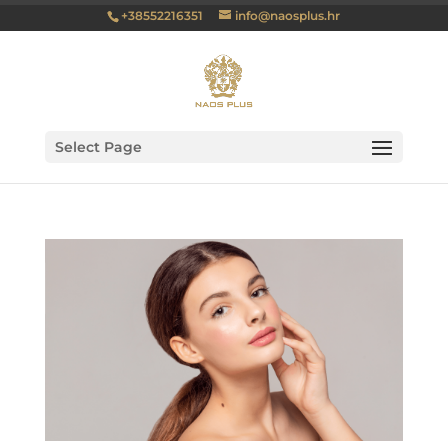
+38552216351
info@naosplus.hr
Select Page