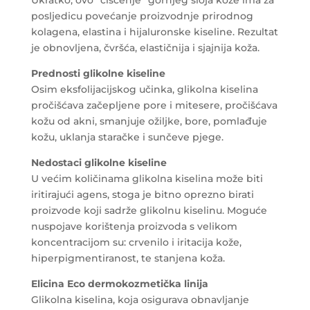
posljedicu povećanje proizvodnje prirodnog
kolagena, elastina i hijaluronske kiseline. Rezultat
je obnovljena, čvršća, elastičnija i sjajnija koža.
Prednosti glikolne kiseline
Osim eksfolijacijskog učinka, glikolna kiselina
pročišćava začepljene pore i mitesere, pročišćava
kožu od akni, smanjuje ožiljke, bore, pomlađuje
kožu, uklanja staračke i sunčeve pjege.
Nedostaci glikolne kiseline
U većim količinama glikolna kiselina može biti
iritirajući agens, stoga je bitno oprezno birati
proizvode koji sadrže glikolnu kiselinu. Moguće
nuspojave korištenja proizvoda s velikom
koncentracijom su: crvenilo i iritacija kože,
hiperpigmentiranost, te stanjena koža.
Elicina Eco dermokozmetička linija
Glikolna kiselina, koja osigurava obnavljanje