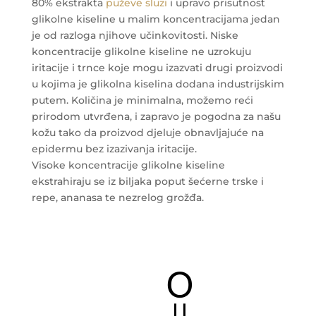
80% ekstrakta
puževe sluzi
i upravo prisutnost
glikolne kiseline u malim koncentracijama jedan
je od razloga njihove učinkovitosti. Niske
koncentracije glikolne kiseline ne uzrokuju
iritacije i trnce koje mogu izazvati drugi proizvodi
u kojima je glikolna kiselina dodana industrijskim
putem. Količina je minimalna, možemo reći
prirodom utvrđena, i zapravo je pogodna za našu
kožu tako da proizvod djeluje obnavljajuće na
epidermu bez izazivanja iritacije.
Visoke koncentracije glikolne kiseline
ekstrahiraju se iz biljaka poput šećerne trske i
repe, ananasa te nezrelog grožđa.