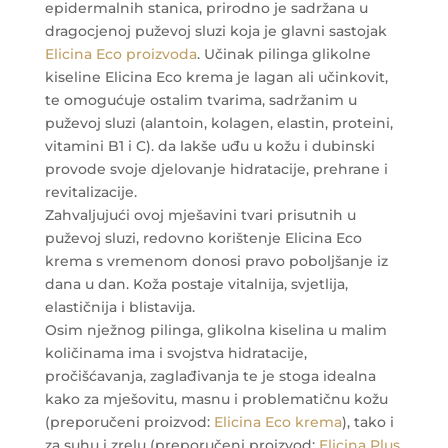
epidermalnih stanica, prirodno je sadržana u
dragocjenoj puževoj sluzi koja je glavni sastojak
Elicina Eco proizvoda
. Učinak pilinga glikolne
kiseline Elicina Eco krema je lagan ali učinkovit,
te omogućuje ostalim tvarima, sadržanim u
puževoj sluzi (alantoin, kolagen, elastin, proteini,
vitamini B1 i C). da lakše uđu u kožu i dubinski
provode svoje djelovanje hidratacije, prehrane i
revitalizacije.
Zahvaljujući ovoj mješavini tvari prisutnih u
puževoj sluzi, redovno korištenje Elicina Eco
krema s vremenom donosi pravo poboljšanje iz
dana u dan. Koža postaje vitalnija, svjetlija,
elastičnija i blistavija.
Osim nježnog pilinga, glikolna kiselina u malim
količinama ima i svojstva hidratacije,
pročišćavanja, zaglađivanja te je stoga idealna
kako za mješovitu, masnu i problematičnu kožu
(preporučeni proizvod:
Elicina Eco krema
), tako i
za suhu i zrelu (preporučeni proizvod:
Elicina Plus