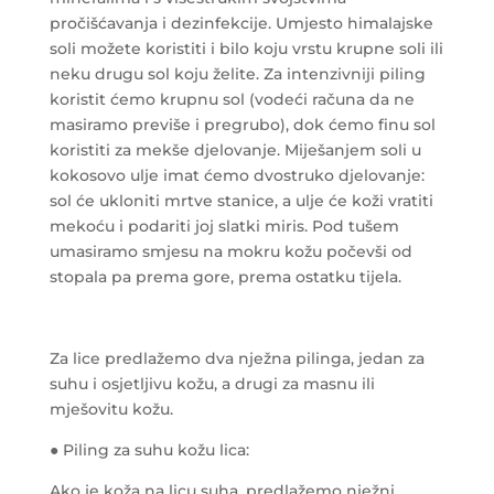
pročišćavanja i dezinfekcije. Umjesto himalajske
soli možete koristiti i bilo koju vrstu krupne soli ili
neku drugu sol koju želite. Za intenzivniji piling
koristit ćemo krupnu sol (vodeći računa da ne
masiramo previše i pregrubo), dok ćemo finu sol
koristiti za mekše djelovanje. Miješanjem soli u
kokosovo ulje imat ćemo dvostruko djelovanje:
sol će ukloniti mrtve stanice, a ulje će koži vratiti
mekoću i podariti joj slatki miris. Pod tušem
umasiramo smjesu na mokru kožu počevši od
stopala pa prema gore, prema ostatku tijela.
Za lice predlažemo dva nježna pilinga, jedan za
suhu i osjetljivu kožu, a drugi za masnu ili
mješovitu kožu.
● Piling za suhu kožu lica:
Ako je koža na licu suha, predlažemo nježni