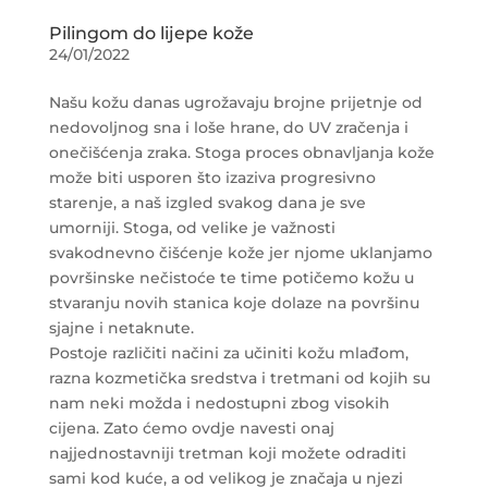
Pilingom do lijepe kože
24/01/2022
Našu kožu danas ugrožavaju brojne prijetnje od
nedovoljnog sna i loše hrane, do UV zračenja i
onečišćenja zraka. Stoga proces obnavljanja kože
može biti usporen što izaziva progresivno
starenje, a naš izgled svakog dana je sve
umorniji.
Stoga, od velike je važnosti
svakodnevno čišćenje kože jer njome uklanjamo
površinske nečistoće te time potičemo kožu u
stvaranju novih stanica koje dolaze na površinu
sjajne i netaknute.
Postoje različiti načini za učiniti kožu mlađom,
razna kozmetička sredstva i tretmani od kojih su
nam neki možda i nedostupni zbog visokih
cijena. Zato ćemo ovdje navesti onaj
najjednostavniji tretman koji možete odraditi
sami kod kuće, a od velikog je značaja u njezi