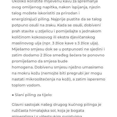
Ukoliko koristite mljevenu kavu za spremanje
ovog omiljenog napitka, nakon ispijanja, njezin
talog možete iskoristiti za prirodan i
energizirajući piling. Najprije pustite da se talog
potpuno osuši na zraku. Kada se osuši, dobiveni
prah stavite u zdjelicu i pomiješajte s jednakom
količinom kokosovog ili ekstra djevičanskog
maslinovog ulja (npr. 3 žlice kave s 3 žlice ulja).
Miješamo smjesu dok se u potpunosti ne sjedini i
zatim dodamo 2 žlice smeđeg šećera te ponovno
promiješamo da smjesa bude
homogena. Dobivenu smjesu nježno umasiramo
na mokru kožu (nemojte biti pregrubi jer mogu
nastati mikrooštećenja na koži), a zatim isperemo
toplom vodom.
● Slani piling za tijelo:
Glavni sastojak našeg drugog kućnog pilinga je
ružičasta himalajska sol, koja je bogata
mineralima i s višestrukim svojstvima