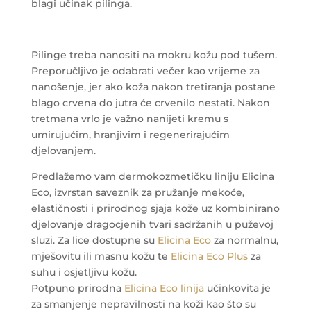
blagi učinak pilinga.
Pilinge treba nanositi na mokru kožu pod tušem.
Preporučljivo je odabrati večer kao vrijeme za
nanošenje, jer ako koža nakon tretiranja postane
blago crvena do jutra će crvenilo nestati. Nakon
tretmana vrlo je važno nanijeti kremu s
umirujućim, hranjivim i regenerirajućim
djelovanjem.
Predlažemo vam dermokozmetičku liniju Elicina
Eco, izvrstan saveznik za pružanje mekoće,
elastičnosti i prirodnog sjaja kože uz kombinirano
djelovanje dragocjenih tvari sadržanih u puževoj
sluzi. Za lice dostupne su
Elicina Eco
za normalnu,
mješovitu ili masnu kožu te
Elicina Eco Plus
za
suhu i osjetljivu kožu.
Potpuno prirodna
Elicina Eco linija
učinkovita je
za smanjenje nepravilnosti na koži kao što su