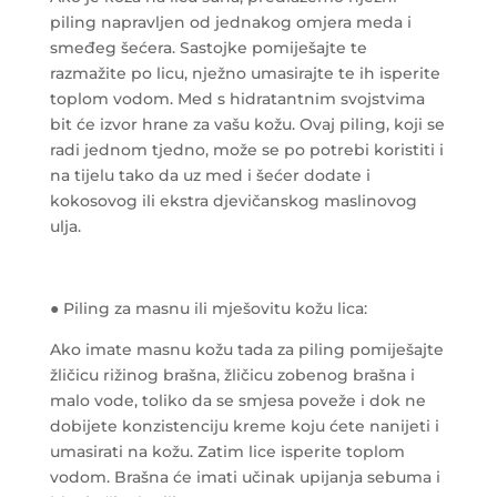
piling napravljen od jednakog omjera meda i
smeđeg šećera. Sastojke pomiješajte te
razmažite po licu, nježno umasirajte te ih isperite
toplom vodom. Med s hidratantnim svojstvima
bit će izvor hrane za vašu kožu. Ovaj piling, koji se
radi jednom tjedno, može se po potrebi koristiti i
na tijelu tako da uz med i šećer dodate i
kokosovog ili ekstra djevičanskog maslinovog
ulja.
● Piling za masnu ili mješovitu kožu lica:
Ako imate masnu kožu tada za piling pomiješajte
žličicu rižinog brašna, žličicu zobenog brašna i
malo vode, toliko da se smjesa poveže i dok ne
dobijete konzistenciju kreme koju ćete nanijeti i
umasirati na kožu. Zatim lice isperite toplom
vodom. Brašna će imati učinak upijanja sebuma i