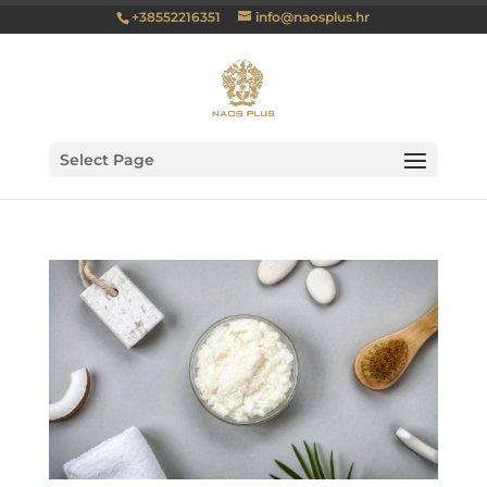
+38552216351
info@naosplus.hr
Select Page