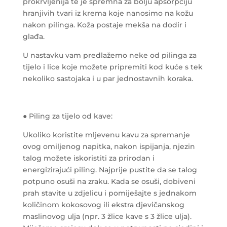
prokrvljenija te je spremna za bolju apsorpciju
hranjivih tvari iz krema koje nanosimo na kožu
nakon pilinga. Koža postaje mekša na dodir i
glađa.
U nastavku vam predlažemo neke od pilinga za
tijelo i lice koje možete pripremiti kod kuće s tek
nekoliko sastojaka i u par jednostavnih koraka.
● Piling za tijelo od kave:
Ukoliko koristite mljevenu kavu za spremanje
ovog omiljenog napitka, nakon ispijanja, njezin
talog možete iskoristiti za prirodan i
energizirajući piling. Najprije pustite da se talog
potpuno osuši na zraku. Kada se osuši, dobiveni
prah stavite u zdjelicu i pomiješajte s jednakom
količinom kokosovog ili ekstra djevičanskog
maslinovog ulja (npr. 3 žlice kave s 3 žlice ulja).