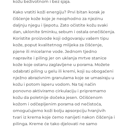
kožu beživotnom i bez sjaja.
Kako vratiti koži energiju? Prvi bitan korak je
čišćenje kože koje je neophodno za njezinu
daljnju njegu i ljepotu. Zato očistite kožu svaki
dan, uklonite šminku, sebum i ostala onečišćenja.
Koristite proizvode koji odgovaraju vašem tipu
kože, poput kvalitetnog mlijeka za čišćenje,
pjene ili micelarne vode.
Jednom tjedno
napravite i piling jer on uklanja mrtve stanice
kože koje ostanu zaglavljene u porama. Možete
odabrati piling u gelu ili kremi, koji su obogaćeni
nježno abrazivnim granulama koje se umasiraju u
kožu i potom isperu vodom. Na taj način
ponovno aktiviramo cirkulaciju i pripremamo
kožu da poletnije dočeka jesen. Očišćenom
kožom i odčepljenim porama od nečistoća,
omogućujemo koži bolju apsorpciju hranjivih
tvari iz krema koje ćemo nanijeti nakon čišćenja i
pilinga. Kreme će tako djelovati ne samo