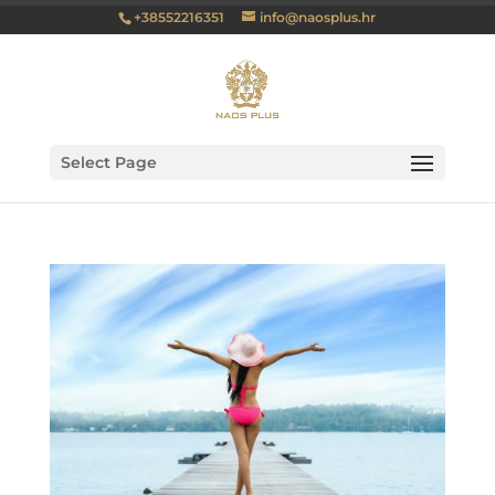
+38552216351
info@naosplus.hr
Select Page