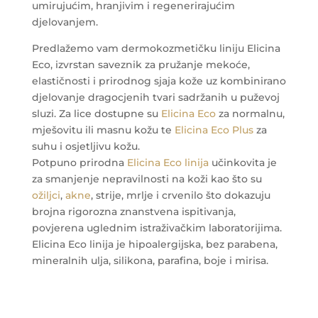
umirujućim, hranjivim i regenerirajućim
djelovanjem.
Predlažemo vam dermokozmetičku liniju Elicina
Eco, izvrstan saveznik za pružanje mekoće,
elastičnosti i prirodnog sjaja kože uz kombinirano
djelovanje dragocjenih tvari sadržanih u puževoj
sluzi. Za lice dostupne su
Elicina Eco
za normalnu,
mješovitu ili masnu kožu te
Elicina Eco Plus
za
suhu i osjetljivu kožu.
Potpuno prirodna
Elicina Eco linija
učinkovita je
za smanjenje nepravilnosti na koži kao što su
ožiljci
,
akne
, strije, mrlje i crvenilo što dokazuju
brojna rigorozna znanstvena ispitivanja,
povjerena uglednim istraživačkim laboratorijima.
Elicina Eco linija je hipoalergijska, bez parabena,
mineralnih ulja, silikona, parafina, boje i mirisa.