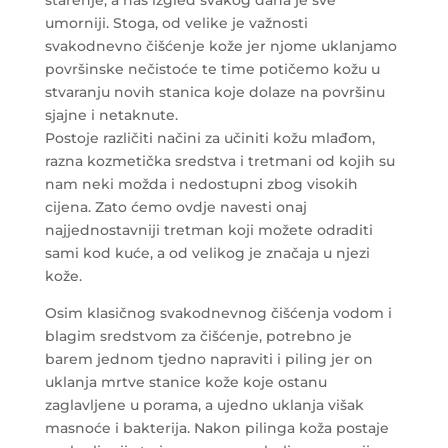
umorniji.
Stoga, od velike je važnosti
svakodnevno čišćenje kože jer njome uklanjamo
površinske nečistoće te time potičemo kožu u
stvaranju novih stanica koje dolaze na površinu
sjajne i netaknute.
Postoje različiti načini za učiniti kožu mlađom,
razna kozmetička sredstva i tretmani od kojih su
nam neki možda i nedostupni zbog visokih
cijena. Zato ćemo ovdje navesti onaj
najjednostavniji tretman koji možete odraditi
sami kod kuće, a od velikog je značaja u njezi
kože.
Osim klasičnog svakodnevnog čišćenja vodom i
blagim sredstvom za čišćenje, potrebno je
barem jednom tjedno napraviti i piling jer on
uklanja mrtve stanice kože koje ostanu
zaglavljene u porama, a ujedno uklanja višak
masnoće i bakterija.
Nakon pilinga koža postaje