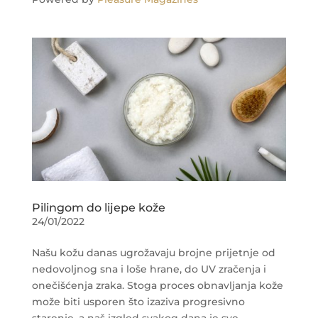
Pilingom do lijepe kože
24/01/2022
Našu kožu danas ugrožavaju brojne prijetnje od
nedovoljnog sna i loše hrane, do UV zračenja i
onečišćenja zraka. Stoga proces obnavljanja kože
može biti usporen što izaziva progresivno
starenje, a naš izgled svakog dana je sve