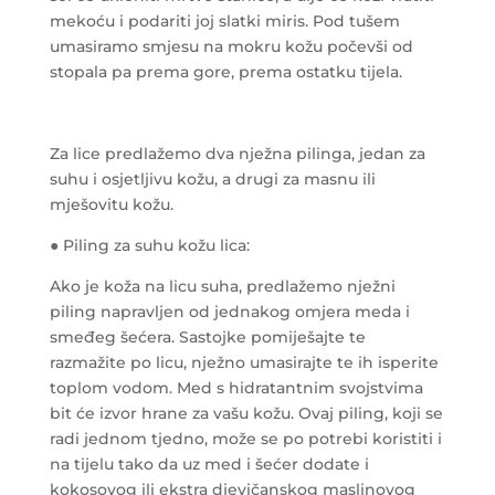
mekoću i podariti joj slatki miris. Pod tušem
umasiramo smjesu na mokru kožu počevši od
stopala pa prema gore, prema ostatku tijela.
Za lice predlažemo dva nježna pilinga, jedan za
suhu i osjetljivu kožu, a drugi za masnu ili
mješovitu kožu.
● Piling za suhu kožu lica:
Ako je koža na licu suha, predlažemo nježni
piling napravljen od jednakog omjera meda i
smeđeg šećera. Sastojke pomiješajte te
razmažite po licu, nježno umasirajte te ih isperite
toplom vodom. Med s hidratantnim svojstvima
bit će izvor hrane za vašu kožu. Ovaj piling, koji se
radi jednom tjedno, može se po potrebi koristiti i
na tijelu tako da uz med i šećer dodate i
kokosovog ili ekstra djevičanskog maslinovog