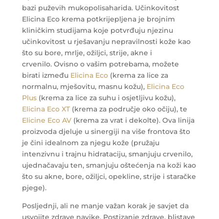
bazi puževih mukopolisaharida. Učinkovitost
Elicina Eco krema potkrijepljena je brojnim
kliničkim studijama koje potvrđuju njezinu
učinkovitost u rješavanju nepravilnosti kože kao
što su bore, mrlje, ožiljci, strije, akne i
crvenilo. Ovisno o vašim potrebama, možete
birati između
Elicina Eco
(krema za lice za
normalnu, mješovitu, masnu kožu),
Elicina Eco
Plus
(krema za lice za suhu i osjetljivu kožu),
Elicina Eco XT
(krema za područje oko očiju), te
Elicine Eco AV
(krema za vrat i dekolte). Ova linija
proizvoda djeluje u sinergiji na više frontova što
je čini idealnom za njegu kože (pružaju
intenzivnu i trajnu hidrataciju, smanjuju crvenilo,
ujednačavaju ten, smanjuju oštećenja na koži kao
što su akne, bore, ožiljci, opekline, strije i staračke
pjege).
Posljednji, ali ne manje važan korak je savjet da
usvojite zdrave navike. Postizanje zdrave, blistave