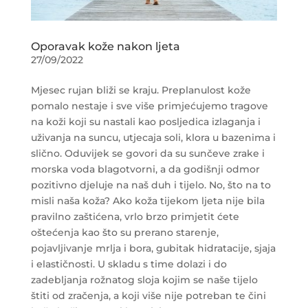
Oporavak kože nakon ljeta
27/09/2022
Mjesec rujan bliži se kraju. Preplanulost kože
pomalo nestaje i sve više primjećujemo tragove
na koži koji su nastali kao posljedica izlaganja i
uživanja na suncu, utjecaja soli, klora u bazenima i
slično. Oduvijek se govori da su sunčeve zrake i
morska voda blagotvorni, a da godišnji odmor
pozitivno djeluje na naš duh i tijelo. No, što na to
misli naša koža? Ako koža tijekom ljeta nije bila
pravilno zaštićena, vrlo brzo primjetit ćete
oštećenja kao što su prerano starenje,
pojavljivanje mrlja i bora, gubitak hidratacije, sjaja
i elastičnosti. U skladu s time dolazi i do
zadebljanja rožnatog sloja kojim se naše tijelo
štiti od zračenja, a koji više nije potreban te čini