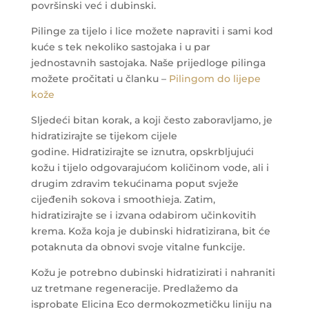
površinski već i dubinski.
Pilinge za tijelo i lice možete napraviti i sami kod
kuće s tek nekoliko sastojaka i u par
jednostavnih sastojaka. Naše prijedloge pilinga
možete pročitati u članku –
Pilingom do lijepe
kože
Sljedeći bitan korak, a koji često zaboravljamo, je
hidratizirajte se tijekom cijele
godine. Hidratizirajte se iznutra, opskrbljujući
kožu i tijelo odgovarajućom količinom vode, ali i
drugim zdravim tekućinama poput svježe
cijeđenih sokova i smoothieja. Zatim,
hidratizirajte se i izvana odabirom učinkovitih
krema. Koža koja je dubinski hidratizirana, bit će
potaknuta da obnovi svoje vitalne funkcije.
Kožu je potrebno dubinski hidratizirati i nahraniti
uz tretmane regeneracije. Predlažemo da
isprobate Elicina Eco dermokozmetičku liniju na