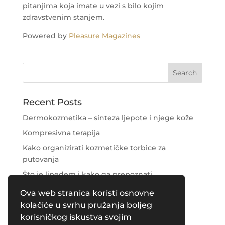
pitanjima koja imate u vezi s bilo kojim
zdravstvenim stanjem.
Powered by
Pleasure Magazines
Recent Posts
Dermokozmetika – sinteza ljepote i njege kože
Kompresivna terapija
Kako organizirati kozmetičke torbice za
putovanja
Što je lipedem i kako ga prepoznati
Njega područja oko očiju
Ova web stranica koristi osnovne
kolačiće u svrhu pružanja boljeg
Recent Comments
korisničkog iskustva svojim