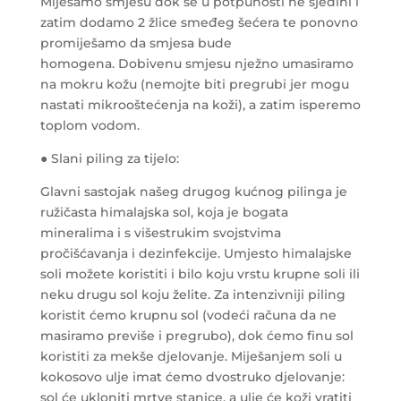
Miješamo smjesu dok se u potpunosti ne sjedini i
zatim dodamo 2 žlice smeđeg šećera te ponovno
promiješamo da smjesa bude
homogena. Dobivenu smjesu nježno umasiramo
na mokru kožu (nemojte biti pregrubi jer mogu
nastati mikrooštećenja na koži), a zatim isperemo
toplom vodom.
● Slani piling za tijelo:
Glavni sastojak našeg drugog kućnog pilinga je
ružičasta himalajska sol, koja je bogata
mineralima i s višestrukim svojstvima
pročišćavanja i dezinfekcije. Umjesto himalajske
soli možete koristiti i bilo koju vrstu krupne soli ili
neku drugu sol koju želite. Za intenzivniji piling
koristit ćemo krupnu sol (vodeći računa da ne
masiramo previše i pregrubo), dok ćemo finu sol
koristiti za mekše djelovanje. Miješanjem soli u
kokosovo ulje imat ćemo dvostruko djelovanje:
sol će ukloniti mrtve stanice, a ulje će koži vratiti