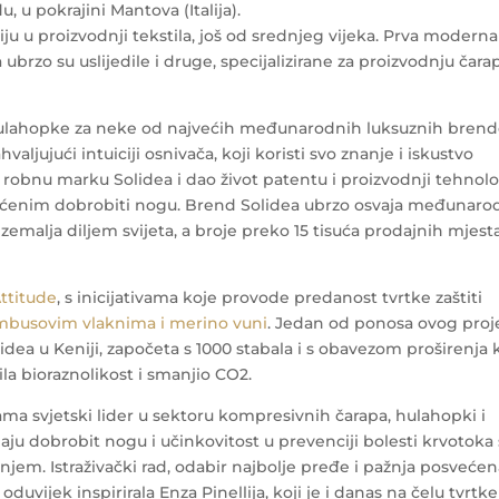
u, u pokrajini Mantova (Italija).
iju u proizvodnji tekstila, još od srednjeg vijeka. Prva moderna
 ubrzo su uslijedile i druge, specijalizirane za proizvodnju čarap
i hulahopke za neke od najvećih međunarodnih luksuznih bren
ahvaljujući intuiciji osnivača, koji koristi svo znanje i iskustvo
robnu marku Solidea i dao život patentu i proizvodnji tehnolo
ćenim dobrobiti nogu. Brend Solidea ubrzo osvaja međunaro
0 zemalja diljem svijeta, a broje preko 15 tisuća prodajnih mjest
ttitude
, s inicijativama koje provode predanost tvrtke zaštiti
busovim vlaknima i merino vuni
.
Jedan od ponosa ovog proj
ea u Keniji, započeta s 1000 stabala i s obavezom proširenja 
ila bioraznolikost i smanjio CO2.
ijama svjetski lider u sektoru kompresivnih čarapa, hulahopki i
aju dobrobit nogu i učinkovitost u prevenciji bolesti krvotoka 
jem. Istraživački rad, odabir najbolje pređe i pažnja posveće
oduvijek inspirirala Enza Pinellija, koji je i danas na čelu tvrtke