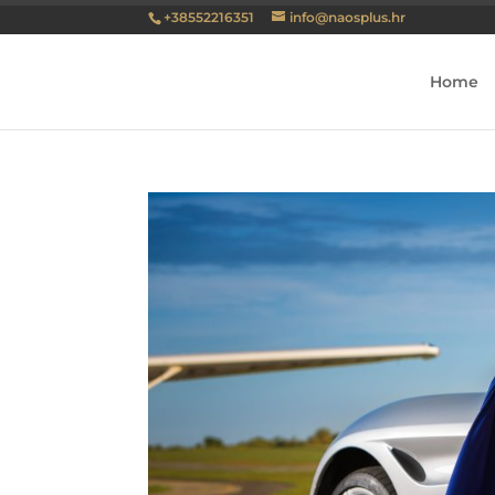
+38552216351
info@naosplus.hr
Home