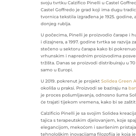
svoju tvrtku Calzifico Pinelli u Castel Goffred
Castel Goffredo je grad koji ima dugu tradic
tvornica tekstila izgrađena je 1925. godine, a
donjeg rublja.
U počecima, Pinelli je proizvodio čarape 
i dizajnera, a 1997. godine tvrtka se razvija z
stečeno u sektoru čarapa kako bi pokrenuo 
vrhunskim i naprednim proizvodima posve
tržišta. Danas se proizvodi distribuiraju u 7
samo u Europi.
U 2019. pokrenut je projekt
Solidea Green A
okoliša u praksi. Proizvodi se baziraju na
bam
je proces pošumljavanja, odnosno šuma Solid
će trajati tijekom vremena, kako bi se zaštit
Calzificio Pinelli je sa svojim Solidea kreac
tajica s terapeutskim djelovanjem, koje spaj
elegancijom, mekoćom i savršenim pristajan
tehnološkim inovacijama filozofija je koja je 