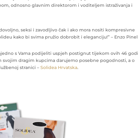
om, odnosno glavnim direktorom i voditeljem istraživanja i
adovoljno, seksi i zavodljivo čak i ako mora nositi kompresivne
ideu kako bi svima pružio dobrobit i eleganciju!” – Enzo Pinel
jedno s Vama podijeliti uspjeh postignut tijekom ovih 46 god
svim svojim dragim kupcima darujemo posebne pogodnosti, a o
lužbenoj stranici –
Solidea Hrvatska
.