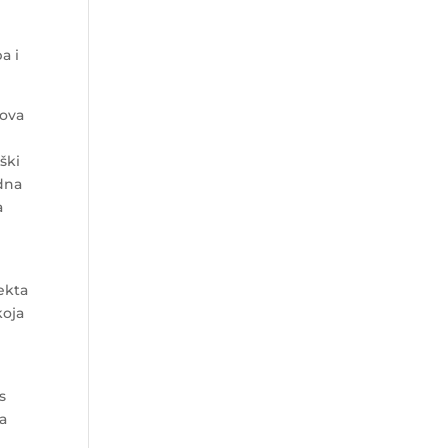
a i
dova
ški
dna
a
ekta
koja
s
na