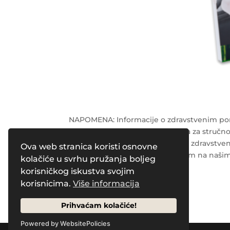
NAPOMENA: Informacije o zdravstvenim pore
terapije te ne mogu biti zamjena za stručnost
liječnika ili drugog kvalificiranog zdravstv
Ova web stranica koristi osnovne
zdravstvenim stanjem navedenim na našim
kolačiće u svrhu pružanja boljeg
korisničkog iskustva svojim
Powered by
Pleasure Magazines
korisnicima.
Više informacija
Prihvaćam kolačiće!
Powered by WebsitePolicies