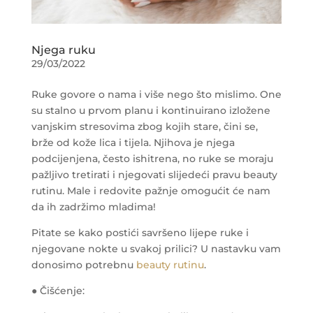
Njega ruku
29/03/2022
Ruke govore o nama i više nego što mislimo. One
su stalno u prvom planu i kontinuirano izložene
vanjskim stresovima zbog kojih stare, čini se,
brže od kože lica i tijela. Njihova je njega
podcijenjena, često ishitrena, no ruke se moraju
pažljivo tretirati i njegovati slijedeći pravu beauty
rutinu. Male i redovite pažnje omogućit će nam
da ih zadržimo mladima!
Pitate se kako postići savršeno lijepe ruke i
njegovane nokte u svakoj prilici? U nastavku vam
donosimo potrebnu
beauty rutinu
.
● Čišćenje: