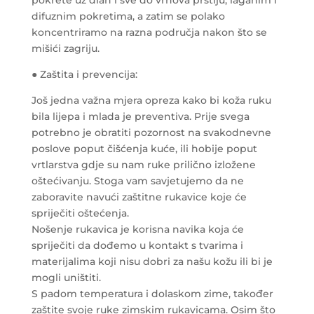
difuznim pokretima, a zatim se polako
koncentriramo na razna područja nakon što se
mišići zagriju.
● Zaštita i prevencija:
Još jedna važna mjera opreza kako bi koža ruku
bila lijepa i mlada je preventiva. Prije svega
potrebno je obratiti pozornost na svakodnevne
poslove poput čišćenja kuće, ili hobije poput
vrtlarstva gdje su nam ruke prilično izložene
oštećivanju. Stoga vam savjetujemo da ne
zaboravite navući zaštitne rukavice koje će
spriječiti oštećenja.
Nošenje rukavica je korisna navika koja će
spriječiti da dođemo u kontakt s tvarima i
materijalima koji nisu dobri za našu kožu ili bi je
mogli uništiti.
S padom temperatura i dolaskom zime, također
zaštite svoje ruke zimskim rukavicama. Osim što