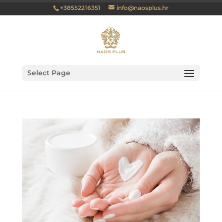
+38552216351
info@naosplus.hr
Select Page