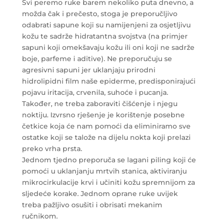
Svi peremo ruke barem nekoliko puta dnevno, a
možda čak i prečesto, stoga je preporučljivo
odabrati sapune koji su namijenjeni za osjetljivu
kožu te sadrže hidratantna svojstva (na primjer
sapuni koji omekšavaju kožu ili oni koji ne sadrže
boje, parfeme i aditive). Ne preporučuju se
agresivni sapuni jer uklanjaju prirodni
hidrolipidni film naše epiderme, predisponirajući
pojavu iritacija, crvenila, suhoće i pucanja.
Također, ne treba zaboraviti čišćenje i njegu
noktiju. Izvrsno rješenje je korištenje posebne
četkice koja će nam pomoći da eliminiramo sve
ostatke koji se talože na dijelu nokta koji prelazi
preko vrha prsta.
Jednom tjedno preporuča se lagani piling koji će
pomoći u uklanjanju mrtvih stanica, aktiviranju
mikrocirkulacije krvi i učiniti kožu spremnijom za
sljedeće korake. Jednom oprane ruke uvijek
treba pažljivo osušiti i obrisati mekanim
ručnikom.