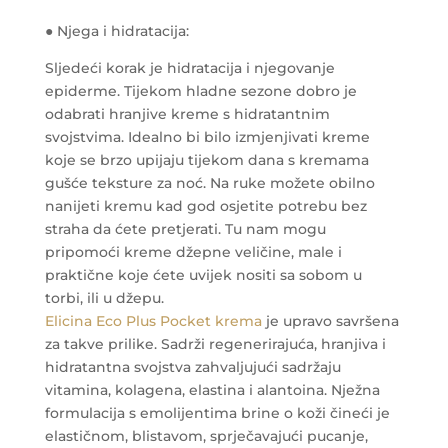
● Njega i hidratacija:
Sljedeći korak je hidratacija i njegovanje
epiderme. Tijekom hladne sezone dobro je
odabrati hranjive kreme s hidratantnim
svojstvima. Idealno bi bilo izmjenjivati ​​kreme
koje se brzo upijaju tijekom dana s kremama
gušće teksture za noć. Na ruke možete obilno
nanijeti kremu kad god osjetite potrebu bez
straha da ćete pretjerati. Tu nam mogu
pripomoći kreme džepne veličine, male i
praktične koje ćete uvijek nositi sa sobom u
torbi, ili u džepu.
Elicina Eco Plus Pocket krema
je upravo savršena
za takve prilike. Sadrži regenerirajuća, hranjiva i
hidratantna svojstva zahvaljujući sadržaju
vitamina, kolagena, elastina i alantoina. Nježna
formulacija s emolijentima brine o koži čineći je
elastičnom, blistavom, sprječavajući pucanje,