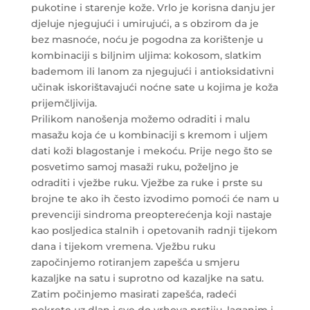
pukotine i starenje kože. Vrlo je korisna danju jer
djeluje njegujući i umirujući, a s obzirom da je
bez masnoće, noću je pogodna za korištenje u
kombinaciji s biljnim uljima: kokosom, slatkim
bademom ili lanom za njegujući i antioksidativni
učinak iskorištavajući noćne sate u kojima je koža
prijemčljivija.
Prilikom nanošenja možemo odraditi i malu
masažu koja će u kombinaciji s kremom i uljem
dati koži blagostanje i mekoću. Prije nego što se
posvetimo samoj masaži ruku, poželjno je
odraditi i vježbe ruku. Vježbe za ruke i prste su
brojne te ako ih često izvodimo pomoći će nam u
prevenciji sindroma preopterećenja koji nastaje
kao posljedica stalnih i opetovanih radnji tijekom
dana i tijekom vremena. Vježbu ruku
započinjemo rotiranjem zapešća u smjeru
kazaljke na satu i suprotno od kazaljke na satu.
Zatim počinjemo masirati zapešća, radeći
pokrete uz dlan i sve do vrhova prstiju, laganim i