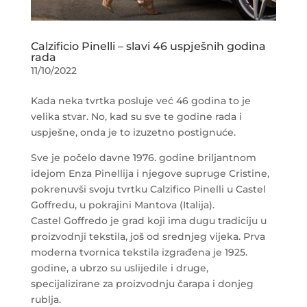
Calzificio Pinelli – slavi 46 uspješnih godina
rada
11/10/2022
Kada neka tvrtka posluje već 46 godina to je
velika stvar. No, kad su sve te godine rada i
uspješne, onda je to izuzetno postignuće.
Sve je počelo davne 1976. godine briljantnom
idejom Enza Pinellija i njegove supruge Cristine,
pokrenuvši svoju tvrtku Calzifico Pinelli u Castel
Goffredu, u pokrajini Mantova (Italija).
Castel Goffredo je grad koji ima dugu tradiciju u
proizvodnji tekstila, još od srednjeg vijeka. Prva
moderna tvornica tekstila izgrađena je 1925.
godine, a ubrzo su uslijedile i druge,
specijalizirane za proizvodnju čarapa i donjeg
rublja.