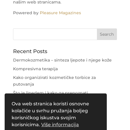
našim web stranicama.
Powered by
Pleasure Magazines
Recent Posts
Dermokozmetika – sinteza ljepote i njege kože
Kompresivna terapija
Kako organizirati kozmetičke torbice za
putovanja
Što je lipedem i kako ga prepoznati
Njega područja oko očiju
Ova web stranica koristi osnovne
kolačiće u svrhu pružanja boljeg
Recent Comments
korisničkog iskustva svojim
korisnicima.
Više informacija