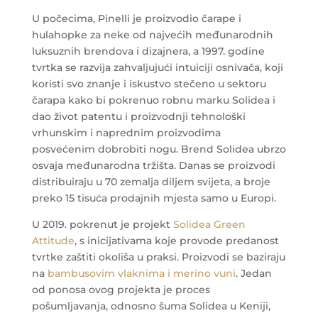
U počecima, Pinelli je proizvodio čarape i
hulahopke za neke od najvećih međunarodnih
luksuznih brendova i dizajnera, a 1997. godine
tvrtka se razvija zahvaljujući intuiciji osnivača, koji
koristi svo znanje i iskustvo stečeno u sektoru
čarapa kako bi pokrenuo robnu marku Solidea i
dao život patentu i proizvodnji tehnološki
vrhunskim i naprednim proizvodima
posvećenim dobrobiti nogu. Brend Solidea ubrzo
osvaja međunarodna tržišta. Danas se proizvodi
distribuiraju u 70 zemalja diljem svijeta, a broje
preko 15 tisuća prodajnih mjesta samo u Europi.
U 2019. pokrenut je projekt
Solidea Green
Attitude
, s inicijativama koje provode predanost
tvrtke zaštiti okoliša u praksi. Proizvodi se baziraju
na
bambusovim vlaknima i merino vuni
.
Jedan
od ponosa ovog projekta je proces
pošumljavanja, odnosno šuma Solidea u Keniji,