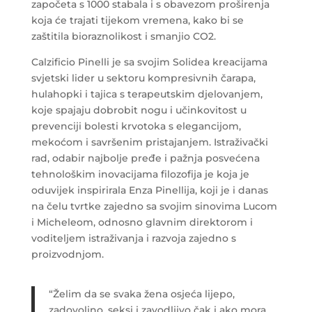
započeta s 1000 stabala i s obavezom proširenja
koja će trajati tijekom vremena, kako bi se
zaštitila bioraznolikost i smanjio CO2.
Calzificio Pinelli je sa svojim Solidea kreacijama
svjetski lider u sektoru kompresivnih čarapa,
hulahopki i tajica s terapeutskim djelovanjem,
koje spajaju dobrobit nogu i učinkovitost u
prevenciji bolesti krvotoka s elegancijom,
mekoćom i savršenim pristajanjem. Istraživački
rad, odabir najbolje pređe i pažnja posvećena
tehnološkim inovacijama filozofija je koja je
oduvijek inspirirala Enza Pinellija, koji je i danas
na čelu tvrtke zajedno sa svojim sinovima Lucom
i Micheleom, odnosno glavnim direktorom i
voditeljem istraživanja i razvoja zajedno s
proizvodnjom.
“Želim da se svaka žena osjeća lijepo,
zadovoljno, seksi i zavodljivo čak i ako mora