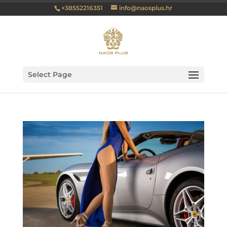
+38552216351
info@naosplus.hr
Select Page