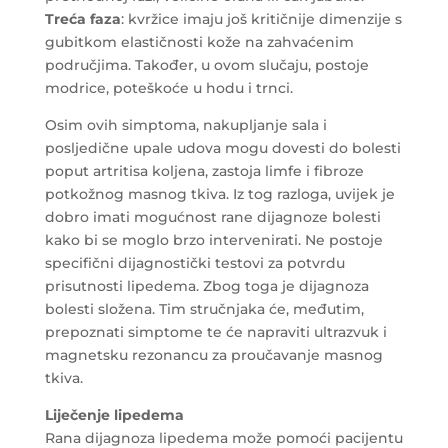
Treća faza
: kvržice imaju još kritičnije dimenzije s
gubitkom elastičnosti kože na zahvaćenim
područjima. Također, u ovom slučaju, postoje
modrice, poteškoće u hodu i trnci.
Osim ovih simptoma, nakupljanje sala i
posljedične upale udova mogu dovesti do bolesti
poput artritisa koljena, zastoja limfe i fibroze
potkožnog masnog tkiva. Iz tog razloga, uvijek je
dobro imati mogućnost rane dijagnoze bolesti
kako bi se moglo brzo intervenirati. Ne postoje
specifični dijagnostički testovi za potvrdu
prisutnosti lipedema. Zbog toga je dijagnoza
bolesti složena. Tim stručnjaka će, međutim,
prepoznati simptome te će napraviti ultrazvuk i
magnetsku rezonancu za proučavanje masnog
tkiva.
Liječenje lipedema
Rana dijagnoza lipedema može pomoći pacijentu