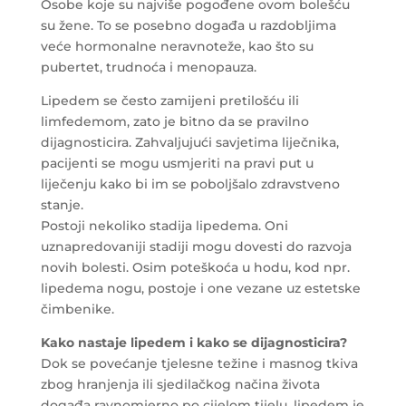
Osobe koje su najviše pogođene ovom bolešću
su žene. To se posebno događa u razdobljima
veće hormonalne neravnoteže, kao što su
pubertet, trudnoća i menopauza.
Lipedem se često zamijeni pretilošću ili
limfedemom, zato je bitno da se pravilno
dijagnosticira. Zahvaljujući savjetima liječnika,
pacijenti se mogu usmjeriti na pravi put u
liječenju kako bi im se poboljšalo zdravstveno
stanje.
Postoji nekoliko stadija lipedema. Oni
uznapredovaniji stadiji mogu dovesti do razvoja
novih bolesti. Osim poteškoća u hodu, kod npr.
lipedema nogu, postoje i one vezane uz estetske
čimbenike.
Kako nastaje lipedem i kako se dijagnosticira?
Dok se povećanje tjelesne težine i masnog tkiva
zbog hranjenja ili sjedilačkog načina života
događa ravnomjerno po cijelom tijelu, lipedem je