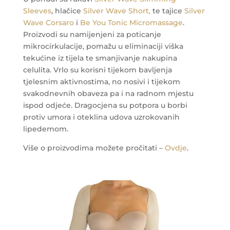
Sleeves
, hlačice
Silver Wave Short,
te tajice
Silver
Wave Corsaro
i
Be You Tonic Micromassage
.
Proizvodi su namijenjeni za poticanje
mikrocirkulacije, pomažu u eliminaciji viška
tekućine iz tijela te smanjivanje nakupina
celulita. Vrlo su korisni tijekom bavljenja
tjelesnim aktivnostima, no nosivi i tijekom
svakodnevnih obaveza pa i na radnom mjestu
ispod odjeće.
Dragocjena su potpora u borbi
protiv umora i oteklina udova uzrokovanih
lipedemom.
Više o proizvodima možete pročitati –
Ovdje
.