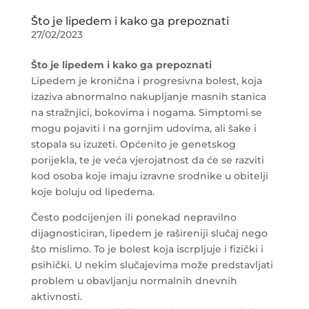
Što je lipedem i kako ga prepoznati
27/02/2023
Što je lipedem i kako ga prepoznati
Lipedem je kronična i progresivna bolest, koja
izaziva abnormalno nakupljanje masnih stanica
na stražnjici, bokovima i nogama. Simptomi se
mogu pojaviti i na gornjim udovima, ali šake i
stopala su izuzeti. Općenito je genetskog
porijekla, te je veća vjerojatnost da će se razviti
kod osoba koje imaju izravne srodnike u obitelji
koje boluju od lipedema.
Često podcijenjen ili ponekad nepravilno
dijagnosticiran, lipedem je rašireniji slučaj nego
što mislimo. To je bolest koja iscrpljuje i fizički i
psihički. U nekim slučajevima može predstavljati
problem u obavljanju normalnih dnevnih
aktivnosti.