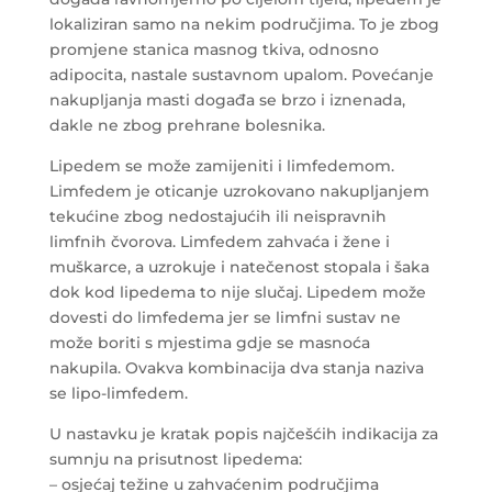
lokaliziran samo na nekim područjima. To je zbog
promjene stanica masnog tkiva, odnosno
adipocita, nastale sustavnom upalom. Povećanje
nakupljanja masti događa se brzo i iznenada,
dakle ne zbog prehrane bolesnika.
Lipedem se može zamijeniti i limfedemom.
Limfedem je oticanje uzrokovano nakupljanjem
tekućine zbog nedostajućih ili neispravnih
limfnih čvorova. Limfedem zahvaća i žene i
muškarce, a uzrokuje i natečenost stopala i šaka
dok kod lipedema to nije slučaj. Lipedem može
dovesti do limfedema jer se limfni sustav ne
može boriti s mjestima gdje se masnoća
nakupila. Ovakva kombinacija dva stanja naziva
se lipo-limfedem.
U nastavku je kratak popis najčešćih indikacija za
sumnju na prisutnost lipedema:
– osjećaj težine u zahvaćenim područjima