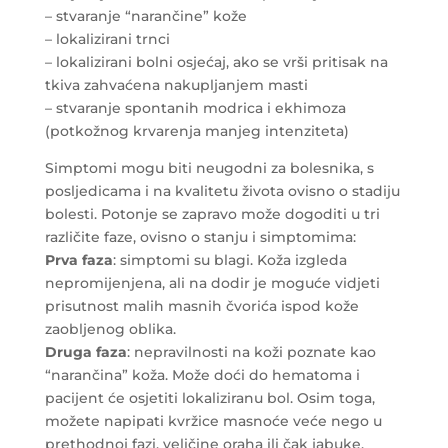
– stvaranje “narančine” kože
– lokalizirani trnci
– lokalizirani bolni osjećaj, ako se vrši pritisak na
tkiva zahvaćena nakupljanjem masti
– stvaranje spontanih modrica i ekhimoza
(potkožnog krvarenja manjeg intenziteta)
Simptomi mogu biti neugodni za bolesnika, s
posljedicama i na kvalitetu života ovisno o stadiju
bolesti. Potonje se zapravo može dogoditi u tri
različite faze, ovisno o stanju i simptomima:
Prva faza
: simptomi su blagi. Koža izgleda
nepromijenjena, ali na dodir je moguće vidjeti
prisutnost malih masnih čvorića ispod kože
zaobljenog oblika.
Druga faza
: nepravilnosti na koži poznate kao
“narančina” koža. Može doći do hematoma i
pacijent će osjetiti lokaliziranu bol. Osim toga,
možete napipati kvržice masnoće veće nego u
prethodnoj fazi, veličine oraha ili čak jabuke.