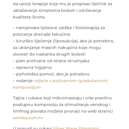
da usvoji terapije koje mu je propisao liječnik za
ublažavanje simptoma bolesti i održavanje
kvalitete života.
– namjenske tjelesne vježbe i fizioterapija za
poticanje drenaže tekućine
– kirurško liječenje (liposukcija), ako je potrebno,
za uklanjanje masnih nakupina koje mogu
dovesti do nastanka drugih bolesti
– plan prehrane od strane stručnjaka
– ispravna higijena
– psihološka pomoć, ako je potrebno
– nošenje
odjeće s postupnom (graduiranom)
kompresijom
Tajice i rukave koji mikromasiraju i vrše pravilnu
postupnu kompresiju za stimuliranje venskog i
limfnog povrata možete pronaći na web stranici
solidea.com.hr
U ponudi su rukavi
Silver Wave Slimming