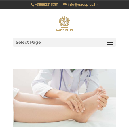
+38552216351
info@naosplus.hr
Select Page