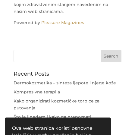
kojim zdravstvenim stanjem navedenim na
našim web stranicama.
Powered by
Pleasure Magazines
Recent Posts
Dermokozmetika – sinteza ljepote i njege kože
Kompresivna terapija
Kako organizirati kozmetičke torbice za
putovanja
Što je lipedem i kako ga prepoznati
Njega područja oko očiju
Ova web stranica koristi osnovne