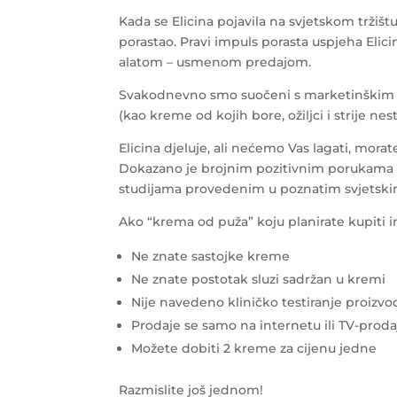
Kada se Elicina pojavila na svjetskom tržišt
porastao. Pravi impuls porasta uspjeha Elici
alatom – usmenom predajom.
Svakodnevno smo suočeni s marketinškim ka
(kao kreme od kojih bore, ožiljci i strije nes
Elicina djeluje, ali nećemo Vas lagati, morat
Dokazano je brojnim pozitivnim porukama k
studijama provedenim u poznatim svjetski
Ako “krema od puža” koju planirate kupiti i
Ne znate sastojke kreme
Ne znate postotak sluzi sadržan u kremi
Nije navedeno kliničko testiranje proizvo
Prodaje se samo na internetu ili TV-prod
Možete dobiti 2 kreme za cijenu jedne
Razmislite još jednom!