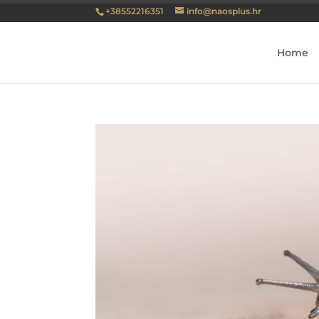
+38552216351
info@naosplus.hr
Home