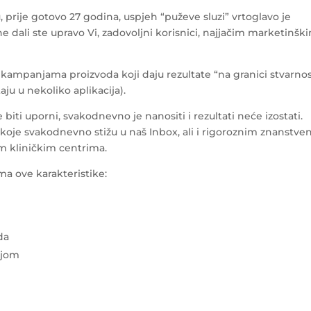
u, prije gotovo 27 godina, uspjeh “puževe sluzi” vrtoglavo je
ne dali ste upravo Vi, zadovoljni korisnici, najjačim marketinšk
mpanjama proizvoda koji daju rezultate “na granici stvarnos
taju u nekoliko aplikacija).
e biti uporni, svakodnevno je nanositi i rezultati neće izostati.
oje svakodnevno stižu u naš Inbox, ali i rigoroznim znanstve
m kliničkim centrima.
ma ove karakteristike:
da
ajom