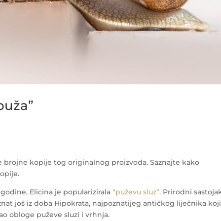
 puža”
e brojne kopije tog originalnog proizvoda. Saznajte kako
opije.
godine, Elicina je popularizirala
“puževu sluz”
. Prirodni sastoja
znat još iz doba Hipokrata, najpoznatijeg antičkog liječnika koji
ao obloge puževe sluzi i vrhnja.