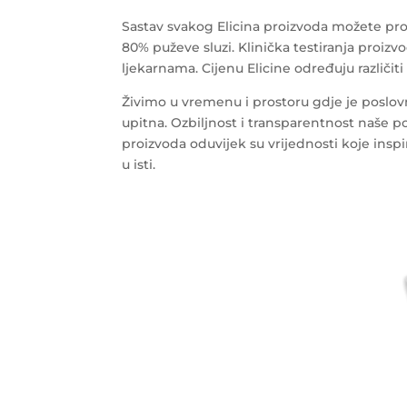
Sastav svakog Elicina proizvoda možete proč
80% puževe sluzi. Klinička testiranja proiz
ljekarnama. Cijenu Elicine određuju različiti f
Živimo u vremenu i prostoru gdje je poslov
upitna. Ozbiljnost i transparentnost naše po
proizvoda oduvijek su vrijednosti koje inspir
u isti.