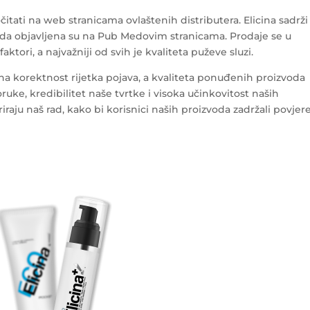
itati na web stranicama ovlaštenih distributera. Elicina sadrži
voda objavljena su na Pub Medovim stranicama. Prodaje se u
aktori, a najvažniji od svih je kvaliteta puževe sluzi.
na korektnost rijetka pojava, a kvaliteta ponuđenih proizvoda
ruke, kredibilitet naše tvrtke i visoka učinkovitost naših
iraju naš rad, kako bi korisnici naših proizvoda zadržali povjer