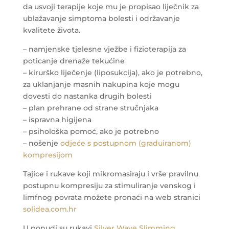
da usvoji terapije koje mu je propisao liječnik za
ublažavanje simptoma bolesti i održavanje
kvalitete života.
– namjenske tjelesne vježbe i fizioterapija za
poticanje drenaže tekućine
– kirurško liječenje (liposukcija), ako je potrebno,
za uklanjanje masnih nakupina koje mogu
dovesti do nastanka drugih bolesti
– plan prehrane od strane stručnjaka
– ispravna higijena
– psihološka pomoć, ako je potrebno
– nošenje
odjeće s postupnom (graduiranom)
kompresijom
Tajice i rukave koji mikromasiraju i vrše pravilnu
postupnu kompresiju za stimuliranje venskog i
limfnog povrata možete pronaći na web stranici
solidea.com.hr
U ponudi su rukavi
Silver Wave Slimming