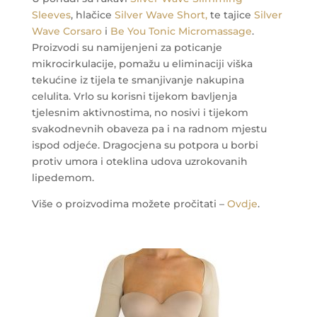
Sleeves
, hlačice
Silver Wave Short,
te tajice
Silver
Wave Corsaro
i
Be You Tonic Micromassage
.
Proizvodi su namijenjeni za poticanje
mikrocirkulacije, pomažu u eliminaciji viška
tekućine iz tijela te smanjivanje nakupina
celulita. Vrlo su korisni tijekom bavljenja
tjelesnim aktivnostima, no nosivi i tijekom
svakodnevnih obaveza pa i na radnom mjestu
ispod odjeće.
Dragocjena su potpora u borbi
protiv umora i oteklina udova uzrokovanih
lipedemom.
Više o proizvodima možete pročitati –
Ovdje
.