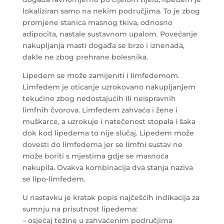
lokaliziran samo na nekim područjima. To je zbog
promjene stanica masnog tkiva, odnosno
adipocita, nastale sustavnom upalom. Povećanje
nakupljanja masti događa se brzo i iznenada,
dakle ne zbog prehrane bolesnika.
Lipedem se može zamijeniti i limfedemom.
Limfedem je oticanje uzrokovano nakupljanjem
tekućine zbog nedostajućih ili neispravnih
limfnih čvorova. Limfedem zahvaća i žene i
muškarce, a uzrokuje i natečenost stopala i šaka
dok kod lipedema to nije slučaj. Lipedem može
dovesti do limfedema jer se limfni sustav ne
može boriti s mjestima gdje se masnoća
nakupila. Ovakva kombinacija dva stanja naziva
se lipo-limfedem.
U nastavku je kratak popis najčešćih indikacija za
sumnju na prisutnost lipedema:
– osjećaj težine u zahvaćenim područjima