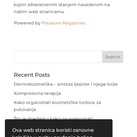
kojim zdravstvenim stanjem navedenim na
našim web stranicama.
Powered by
Pleasure Magazines
Recent Posts
Dermokozmetika – sinteza ljepote i njege kože
Kompresivna terapija
Kako organizirati kozmetičke torbice za
putovanja
Što je lipedem i kako ga prepoznati
Njega područja oko očiju
Ova web stranica koristi osnovne