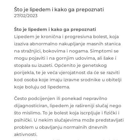
Što je lipedem i kako ga prepoznati
27/02/2023
Što je lipedem i kako ga prepoznati
Lipedem je kronična i progresivna bolest, koja
izaziva abnormalno nakupljanje masnih stanica
na stražnjici, bokovima i nogama. Simptomi se
mogu pojaviti i na gornjim udovima, ali šake i
stopala su izuzeti. Općenito je genetskog
porijekla, te je veća vjerojatnost da će se razviti
kod osoba koje imaju izravne srodnike u obitelji
koje boluju od lipedema.
Često podcijenjen ili ponekad nepravilno
dijagnosticiran, lipedem je rašireniji slučaj nego
što mislimo. To je bolest koja iscrpljuje i fizički i
psihički. U nekim slučajevima može predstavljati
problem u obavljanju normalnih dnevnih
aktivnosti.