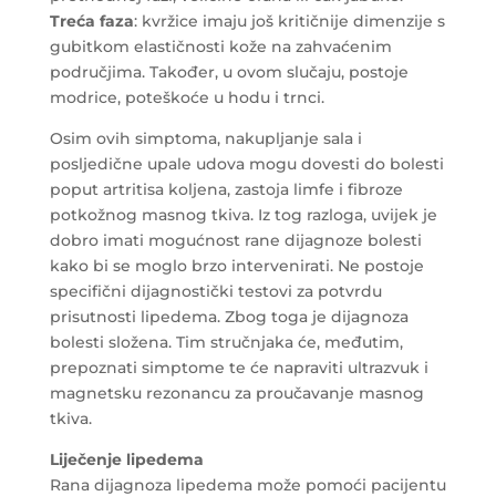
Treća faza
: kvržice imaju još kritičnije dimenzije s
gubitkom elastičnosti kože na zahvaćenim
područjima. Također, u ovom slučaju, postoje
modrice, poteškoće u hodu i trnci.
Osim ovih simptoma, nakupljanje sala i
posljedične upale udova mogu dovesti do bolesti
poput artritisa koljena, zastoja limfe i fibroze
potkožnog masnog tkiva. Iz tog razloga, uvijek je
dobro imati mogućnost rane dijagnoze bolesti
kako bi se moglo brzo intervenirati. Ne postoje
specifični dijagnostički testovi za potvrdu
prisutnosti lipedema. Zbog toga je dijagnoza
bolesti složena. Tim stručnjaka će, međutim,
prepoznati simptome te će napraviti ultrazvuk i
magnetsku rezonancu za proučavanje masnog
tkiva.
Liječenje lipedema
Rana dijagnoza lipedema može pomoći pacijentu