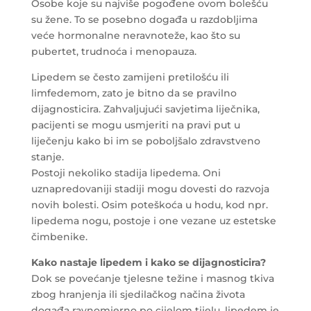
Osobe koje su najviše pogođene ovom bolešću
su žene. To se posebno događa u razdobljima
veće hormonalne neravnoteže, kao što su
pubertet, trudnoća i menopauza.
Lipedem se često zamijeni pretilošću ili
limfedemom, zato je bitno da se pravilno
dijagnosticira. Zahvaljujući savjetima liječnika,
pacijenti se mogu usmjeriti na pravi put u
liječenju kako bi im se poboljšalo zdravstveno
stanje.
Postoji nekoliko stadija lipedema. Oni
uznapredovaniji stadiji mogu dovesti do razvoja
novih bolesti. Osim poteškoća u hodu, kod npr.
lipedema nogu, postoje i one vezane uz estetske
čimbenike.
Kako nastaje lipedem i kako se dijagnosticira?
Dok se povećanje tjelesne težine i masnog tkiva
zbog hranjenja ili sjedilačkog načina života
događa ravnomjerno po cijelom tijelu, lipedem je