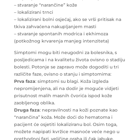
– stvaranje “narančine” kože
– lokalizirani trnci
– lokalizirani bolni osjećaj, ako se vrši pritisak na
tkiva zahvaćena nakupljanjem masti
– stvaranje spontanih modrica i ekhimoza
(potkožnog krvarenja manjeg intenziteta)
Simptomi mogu biti neugodni za bolesnika, s
posljedicama i na kvalitetu života ovisno o stadiju
bolesti. Potonje se zapravo može dogoditi u tri
različite faze, ovisno o stanju i simptomima:
Prva faza
: simptomi su blagi. Koža izgleda
nepromijenjena, ali na dodir je moguće vidjeti
prisutnost malih masnih čvorića ispod kože
zaobljenog oblika.
Druga faza
: nepravilnosti na koži poznate kao
“narančina” koža. Može doći do hematoma i
pacijent će osjetiti lokaliziranu bol. Osim toga,
možete napipati kvržice masnoće veće nego u
prethodnoj fazi, veličine oraha ili čak jabuke.