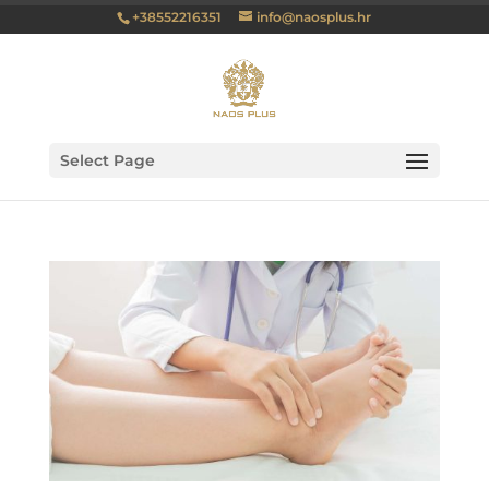
+38552216351
info@naosplus.hr
Select Page