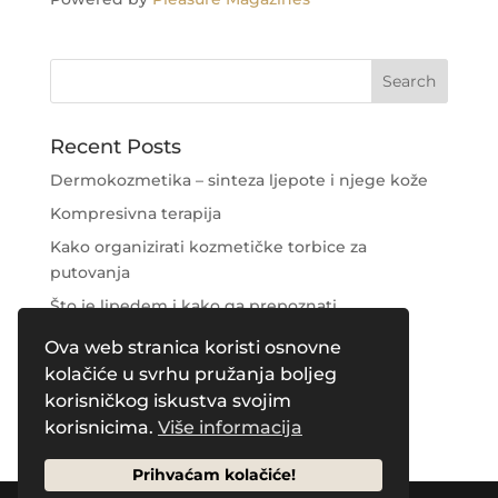
Recent Posts
Dermokozmetika – sinteza ljepote i njege kože
Kompresivna terapija
Kako organizirati kozmetičke torbice za
putovanja
Što je lipedem i kako ga prepoznati
Njega područja oko očiju
Ova web stranica koristi osnovne
kolačiće u svrhu pružanja boljeg
Recent Comments
korisničkog iskustva svojim
korisnicima.
Više informacija
Prihvaćam kolačiće!