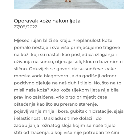
Oporavak kože nakon ljeta
27/09/2022
Mjesec rujan bliži se kraju. Preplanulost kože
pomalo nestaje i sve više primjećujemo tragove
na koži koji su nastali kao posljedica izlaganja i
uživanja na suncu, utjecaja soli, klora u bazenima i
slično. Oduvijek se govori da su sunčeve zrake i
morska voda blagotvorni, a da godišnji odmor
pozitivno djeluje na naš duh i tijelo. No, što na to
misli naša koža? Ako koža tijekom ljeta nije bila
pravilno zaštićena, vrlo brzo primjetit ćete
oštećenja kao što su prerano starenje,
pojavljivanje mrlja i bora, gubitak hidratacije, sjaja
i elastičnosti. U skladu s time dolazi i do
zadebljanja rožnatog sloja kojim se naše tijelo
štiti od zračenja, a koji više nije potreban te čini