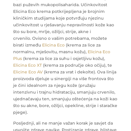
bazi puževih mukopolisaharida. Učinkovitost
Elicina Eco krema potkrijepljena je brojnim
kliničkim studijama koje potvrđuju njezinu
učinkovitost u rješavanju nepravilnosti kože kao
što su bore, mrlje, ožiljci, strije, akne i
crvenilo. Ovisno o vašim potrebama, možete
birati između
Elicina Eco
(krema za lice za
normalnu, mješovitu, masnu kožu),
Elicina Eco
Plus
(krema za lice za suhu i osjetljivu kožu),
Elicina Eco XT
(krema za područje oko očiju), te
Elicine Eco AV
(krema za vrat i dekolte). Ova linija
proizvoda djeluje u sinergiji na više frontova što
je čini idealnom za njegu kože (pružaju
intenzivnu i trajnu hidrataciju, smanjuju crvenilo,
ujednačavaju ten, smanjuju oštećenja na koži kao
što su akne, bore, ožiljci, opekline, strije i staračke
pjege).
Posljednji, ali ne manje važan korak je savjet da
usvojite zdrave navike. Postizanje zdrave, blistave