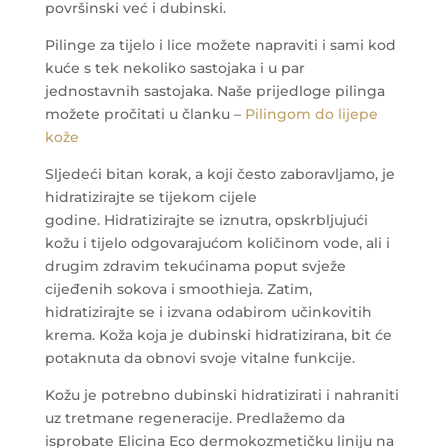
površinski već i dubinski.
Pilinge za tijelo i lice možete napraviti i sami kod
kuće s tek nekoliko sastojaka i u par
jednostavnih sastojaka. Naše prijedloge pilinga
možete pročitati u članku –
Pilingom do lijepe
kože
Sljedeći bitan korak, a koji često zaboravljamo, je
hidratizirajte se tijekom cijele
godine. Hidratizirajte se iznutra, opskrbljujući
kožu i tijelo odgovarajućom količinom vode, ali i
drugim zdravim tekućinama poput svježe
cijeđenih sokova i smoothieja. Zatim,
hidratizirajte se i izvana odabirom učinkovitih
krema. Koža koja je dubinski hidratizirana, bit će
potaknuta da obnovi svoje vitalne funkcije.
Kožu je potrebno dubinski hidratizirati i nahraniti
uz tretmane regeneracije. Predlažemo da
isprobate Elicina Eco dermokozmetičku liniju na