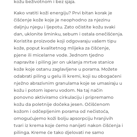
kožu beživotnom i bez sjaja.
Kako vratiti koži energiju? Prvi bitan korak je
čišćenje kože koje je neophodno za njezinu
daljnju njegu i ljepotu. Zato očistite kožu svaki
dan, uklonite šminku, sebum i ostala onečišćenja.
Koristite proizvode koji odgovaraju vašem tipu
kože, poput kvalitetnog mlijeka za čišćenje,
pjene ili micelarne vode.
Jednom tjedno
napravite i piling jer on uklanja mrtve stanice
kože koje ostanu zaglavljene u porama. Možete
odabrati piling u gelu ili kremi, koji su obogaćeni
nježno abrazivnim granulama koje se umasiraju u
kožu i potom isperu vodom. Na taj način
ponovno aktiviramo cirkulaciju i pripremamo
kožu da poletnije dočeka jesen. Očišćenom
kožom i odčepljenim porama od nečistoća,
omogućujemo koži bolju apsorpciju hranjivih
tvari iz krema koje ćemo nanijeti nakon čišćenja i
pilinga. Kreme će tako djelovati ne samo