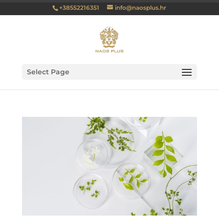
+38552216351
info@naosplus.hr
Select Page