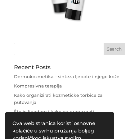
Recent Posts
Dermokozmetika – sinteza ljepote i njege kože
Kompresivna terapija
Kako organizirati kozmetičke torbice za
putovanja
Što je lipedem i kako ga prepoznati
Njega područja oko očiju
Ova web stranica koristi osnovne
kolačiće u svrhu pružanja boljeg
Recent Comments
korisničkog iskustva svojim