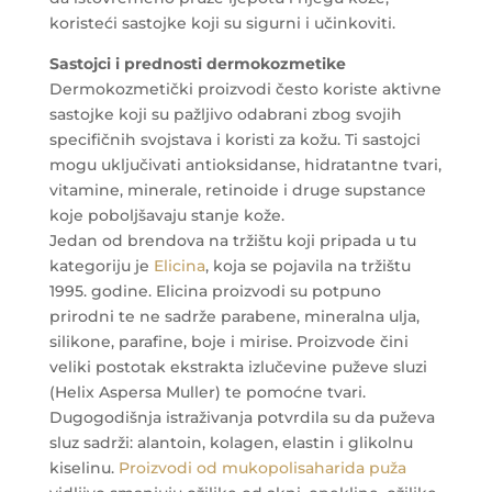
koristeći sastojke koji su sigurni i učinkoviti.
Sastojci i prednosti dermokozmetike
Dermokozmetički proizvodi često koriste aktivne
sastojke koji su pažljivo odabrani zbog svojih
specifičnih svojstava i koristi za kožu. Ti sastojci
mogu uključivati antioksidanse, hidratantne tvari,
vitamine, minerale, retinoide i druge supstance
koje poboljšavaju stanje kože.
Jedan od brendova na tržištu koji pripada u tu
kategoriju je
Elicina
, koja se pojavila na tržištu
1995. godine. Elicina proizvodi su potpuno
prirodni te ne sadrže parabene, mineralna ulja,
silikone, parafine, boje i mirise. Proizvode čini
veliki postotak ekstrakta izlučevine puževe sluzi
(Helix Aspersa Muller) te pomoćne tvari.
Dugogodišnja istraživanja potvrdila su da puževa
sluz sadrži: alantoin, kolagen, elastin i glikolnu
kiselinu.
Proizvodi od mukopolisaharida puža