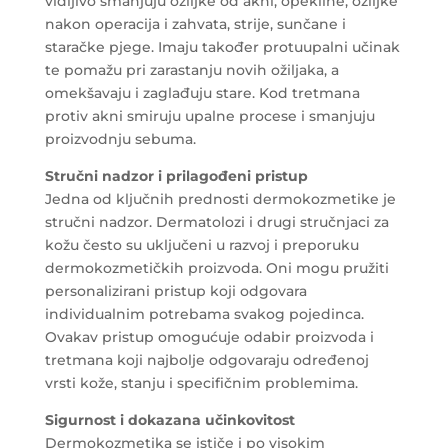
vidljivo smanjuju ožiljke od akni, opekline, ožiljke
nakon operacija i zahvata, strije, sunčane i
staračke pjege. Imaju također protuupalni učinak
te pomažu pri zarastanju novih ožiljaka, a
omekšavaju i zaglađuju stare. Kod tretmana
protiv akni smiruju upalne procese i smanjuju
proizvodnju sebuma.
Stručni nadzor i prilagođeni pristup
Jedna od ključnih prednosti dermokozmetike je
stručni nadzor. Dermatolozi i drugi stručnjaci za
kožu često su uključeni u razvoj i preporuku
dermokozmetičkih proizvoda. Oni mogu pružiti
personalizirani pristup koji odgovara
individualnim potrebama svakog pojedinca.
Ovakav pristup omogućuje odabir proizvoda i
tretmana koji najbolje odgovaraju određenoj
vrsti kože, stanju i specifičnim problemima.
Sigurnost i dokazana učinkovitost
Dermokozmetika se ističe i po visokim