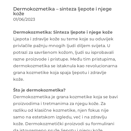
Dermokozmetika – sinteza ljepote i njege
kože
01/06/2023
Dermokozmetika: Sinteza ljepote i njege kože
Ljepota i zdravlje kože su teme koje su oduvijek
privlačile pažnju mnogih ljudi diljem svijeta. U
potrazi za savršenom kožom, ljudi su isprobavali
razne proizvode i pristupe. Među tim pristupima,
dermokozmetika se istaknula kao revolucionarna
grana kozmetike koja spaja ljepotu i zdravlje
kože.
Što je dermokozmetika?
Dermokozmetika je grana kozmetike koja se bavi
proizvodima i tretmanima za njegu kože. Za
razliku od klasične kozmetike, njen fokus nije
samo na estetskom izgledu, već i na zdravlju
kože. Dermokozmetički proizvodi su formulirani
da istovremeno pruže ljepotu i njegu kože,