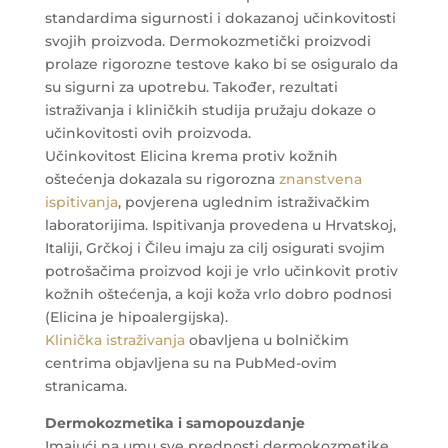
standardima sigurnosti i dokazanoj učinkovitosti
svojih proizvoda. Dermokozmetički proizvodi
prolaze rigorozne testove kako bi se osiguralo da
su sigurni za upotrebu. Također, rezultati
istraživanja i kliničkih studija pružaju dokaze o
učinkovitosti ovih proizvoda.
Učinkovitost Elicina krema protiv kožnih
oštećenja dokazala su rigorozna
znanstvena
ispitivanja
, povjerena uglednim istraživačkim
laboratorijima. Ispitivanja provedena u Hrvatskoj,
Italiji, Grčkoj i Čileu imaju za cilj osigurati svojim
potrošačima proizvod koji je vrlo učinkovit protiv
kožnih oštećenja, a koji koža vrlo dobro podnosi
(Elicina je hipoalergijska).
Klinička istraživanja
obavljena u bolničkim
centrima objavljena su na PubMed-ovim
stranicama.
Dermokozmetika i samopouzdanje
Imajući na umu sve prednosti dermokozmetike,