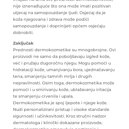
nije iznenađujuće što ona može imati pozitivan
utjecaj na samopouzdanje ljudi. Osjećaj da je
koža njegovana i zdrava može podići
samopouzdanje i doprinijeti općem osjećaju
dobrobiti.
Zaključak
Prednosti dermokozmetike su mnogobrojne. Ovi
proizvodi ne samo da poboljšavaju izgled kože,
već i pružaju dugoročnu njegu. Mogu pomoći u
hidrataciji kože, umanjivanju bora, ujednačavanju
tena, smanjenju tamnih mrlja i drugih
nepravilnosti. Osim toga, dermokozmetika može
pomoći i u smirivanju kože, ublažavanju iritacija
te smanjenju crvenila i upala.
Dermokozmetika je spoj ljepote i njege kože.
Nudi personalizirani pristup i visoke standarde
sigurnosti i učinkovitosti. Kroz stručni nadzor
dermatologa i klinički dokazane proizvode,