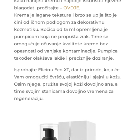
kako nanijeti kremu i najbolje iskoristiti njezine
blagodati pročitajte –
OVDJE
.
Krema je lagane teksture i brzo se upija što je
čini odličnom podlogom za dekorativnu
kozmetiku. Bočica od 15 ml opremljena je
pumpicom koja ne propušta zrak. Time se
omogućuje očuvanje kvalitete kreme bez
opasnosti od vanjske kontaminacije. Pumpica
također olakšava lakše i preciznije doziranje.
Isprobajte Elicinu Eco XT, dar iz prirode, koja će
Vam omogućiti čvršću, elastičniju i sjajniju kožu.
Osim njege, pružite svojoj koži dovoljno sna, a
time svojim stanicama dovoljno vremena za
regeneraciju.