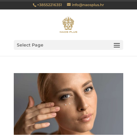
+38552216351
info@naosplus.hr
Select Page