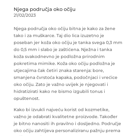
Njega područja oko očiju
21/02/2023
Njega područja oko očiju bitna je kako za žene
tako i za muškarce. Taj dio lica izuzetno je
poseban jer koža oko očiju je tanka svega 0,3 mm
do 0,5 mm i slabo je zaštićena. Nježna i tanka
koža svakodnevno je podložna prirodnim
pokretima mimike. Koža oko očiju podložna je
utjecajima čak četiri znaka starenja: bore,
smanjena čvrstoća kapaka, podočnjaci i vrećice
oko očiju. Zato je važno uvijek je njegovati i
hidratizirati kako ne bismo izgubili tonus i
opuštenost.
Kako bi izvukli najveću korist od kozmetike,
važno je odabrati kvalitetne proizvode. Također
je bitno nanositi ih pravilno i dosljedno. Područje
oko očiju zahtijeva personaliziranu pažnju prema