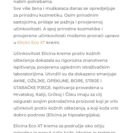
našim potrebama.
Sve više žena i muškaraca danas se opredjeljuje
za prirodnu kozmetiku. Osim prirodnim
sastojcima, pridaje se pažnja i provjerenoj
učinkovitosti. A spoj prirodne kozmetike i
provjerene učinkovitosti možemo pronaći upravo
u
Elicini Eco XT
kremi.
Učinkovitost Elicina kreme protiv kožnih
oštećenja dokazala su rigorozna znanstvena
ispitivanja, povjerena uglednim istraživačkim
laboratorijima. Utvrdili su da dokazano smanjuje:
AKNE, OŽILJKE, OPEKLINE, BORE, STRIJE I
STARAČKE PJEGE. Ispitivanja provedena u
Hrvatskoj, Italiji, Grčkoj i Čileu imaju za cilj
osigurati svojim potrošačima proizvod koji je vrlo
učinkovit protiv kožnih oštećenja, a koji koža vrlo
dobro podnosi (Elicina je hipoalergijska).
Elicina Eco XT krema za područje oko očiju
prirodna je poput naše kože. Idealan je tretman