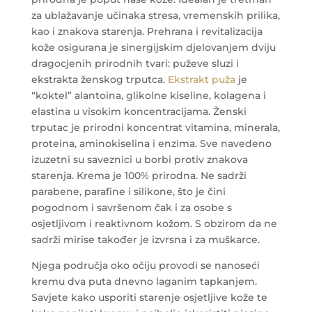
za ublažavanje učinaka stresa, vremenskih prilika,
kao i znakova starenja.
Prehrana i revitalizacija
kože osigurana je sinergijskim djelovanjem dviju
dragocjenih prirodnih tvari: puževe sluzi i
ekstrakta ženskog trputca.
Ekstrakt puža
je
“koktel” alantoina, glikolne kiseline, kolagena i
elastina u visokim koncentracijama. Ženski
trputac je prirodni koncentrat vitamina, minerala,
proteina, aminokiselina i enzima. Sve navedeno
izuzetni su saveznici u borbi protiv znakova
starenja.
Krema je 100% prirodna. Ne sadrži
parabene, parafine i silikone, što je čini
pogodnom i savršenom čak i za osobe s
osjetljivom i reaktivnom kožom. S obzirom da ne
sadrži mirise također je izvrsna i za muškarce.
Njega područja oko očiju provodi se nanoseći
kremu dva puta dnevno laganim tapkanjem.
Savjete kako usporiti starenje osjetljive kože te