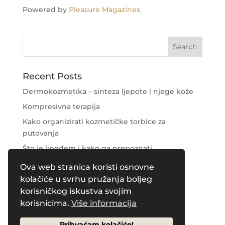
Powered by
Pleasure Magazines
Recent Posts
Dermokozmetika – sinteza ljepote i njege kože
Kompresivna terapija
Kako organizirati kozmetičke torbice za
putovanja
Što je lipedem i kako ga prepoznati
Njega područja oko očiju
Ova web stranica koristi osnovne
kolačiće u svrhu pružanja boljeg
Recent Comments
korisničkog iskustva svojim
korisnicima.
Više informacija
Prihvaćam kolačiće!