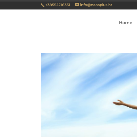
+38552216351
info@naosplus.hr
Home