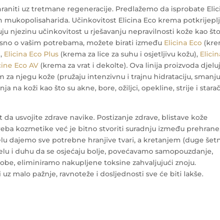
ahraniti uz tretmane regeneracije. Predlažemo da isprobate Elic
 mukopolisaharida. Učinkovitost Elicina Eco krema potkrijepl
ju njezinu učinkovitost u rješavanju nepravilnosti kože kao što
. Ovisno o vašim potrebama, možete birati između
Elicina Eco
(kr
),
Elicina Eco Plus
(krema za lice za suhu i osjetljivu kožu),
Elicin
cine Eco AV
(krema za vrat i dekolte). Ova linija proizvoda djelu
om za njegu kože (pružaju intenzivnu i trajnu hidrataciju, smanj
a na koži kao što su akne, bore, ožiljci, opekline, strije i stara
t da usvojite zdrave navike. Postizanje zdrave, blistave kože
reba kozmetike već je bitno stvoriti suradnju između prehrane
elu dajemo sve potrebne hranjive tvari, a kretanjem (duge šet
jelu i duhu da se osjećaju bolje, povećavamo samopouzdanje,
be, eliminiramo nakupljene toksine zahvaljujući znoju.
 uz malo pažnje, ravnoteže i dosljednosti sve će biti lakše.