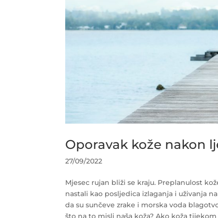
Oporavak kože nakon lj
27/09/2022
Mjesec rujan bliži se kraju. Preplanulost ko
nastali kao posljedica izlaganja i uživanja na
da su sunčeve zrake i morska voda blagotvorn
što na to misli naša koža? Ako koža tijekom l