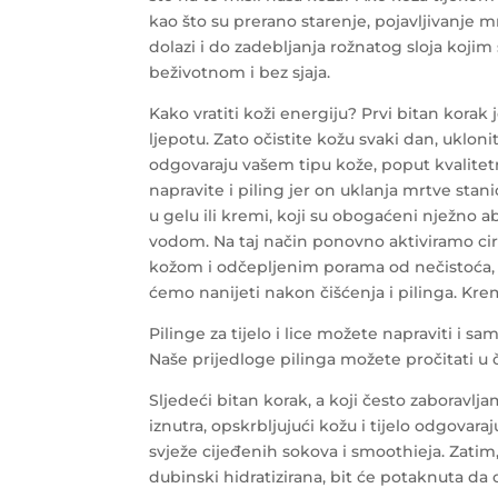
kao što su prerano starenje, pojavljivanje mrl
dolazi i do zadebljanja rožnatog sloja kojim s
beživotnom i bez sjaja.
Kako vratiti koži energiju? Prvi bitan korak
ljepotu. Zato očistite kožu svaki dan, uklon
odgovaraju vašem tipu kože, poput kvalitetn
napravite i piling jer on uklanja mrtve sta
u gelu ili kremi, koji su obogaćeni nježno 
vodom. Na taj način ponovno aktiviramo ci
kožom i odčepljenim porama od nečistoća, 
ćemo nanijeti nakon čišćenja i pilinga. Kre
Pilinge za tijelo i lice možete napraviti i s
Naše prijedloge pilinga možete pročitati u
Sljedeći bitan korak, a koji često zaboravljam
iznutra, opskrbljujući kožu i tijelo odgova
svježe cijeđenih sokova i smoothieja. Zatim,
dubinski hidratizirana, bit će potaknuta da 