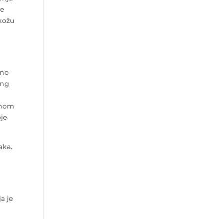
me
 kožu
dno
ing
enom
oje
aka.
a je