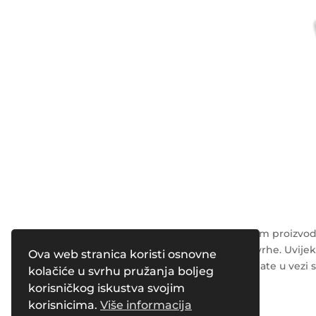
Napomena: Podaci o kozmetičkim proizvodi
su isključivo u opće obrazovne svrhe. Uvijek
Ova web stranica koristi osnovne
radnika o svim pitanjima koja imate u vezi 
kolačiće u svrhu pružanja boljeg
korisničkog iskustva svojim
Powered by
Pleasure Magazines
korisnicima.
Više informacija