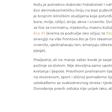
Kožu je potrebno dubinski hidratizirati i n
Eco dermokozmetičku liniju na bazi puževih
je brojnim kliničkim studijama koje potvrđu
bore, mrlje, ožiljci, strije, akne i crvenilo
za lice za normalnu, mješovitu, masnu kožu
Eco XT
(krema za područje oko očiju), te
Eli
sinergiji na više frontova što je čini idealn
crvenilo, ujednačavaju ten, smanjuju oštećenj
pjege).
Posljednji, ali ne manje važan korak je savje
počinje za stolom. Nije dovoljna samo upot
kretanja i ljepote. Pravilnom prehranom tij
na otvorenom, sport i slično) pomažemo ti
oslobađamo se svakodnevnog stresa i tjesko
Donošenje pravih odluka nije uvijek lako, ali