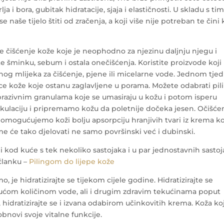
ja i bora, gubitak hidratacije, sjaja i elastičnosti. U skladu s ti
e naše tijelo štiti od zračenja, a koji više nije potreban te čini
 je čišćenje kože koje je neophodno za njezinu daljnju njegu i
ite šminku, sebum i ostala onečišćenja. Koristite proizvode koji
og mlijeka za čišćenje, pjene ili micelarne vode.
Jednom tje
nice kože koje ostanu zaglavljene u porama. Možete odabrati pil
abrazivnim granulama koje se umasiraju u kožu i potom isperu
rkulaciju i pripremamo kožu da poletnije dočeka jesen. Očišć
omogućujemo koži bolju apsorpciju hranjivih tvari iz krema k
me će tako djelovati ne samo površinski već i dubinski.
ami kod kuće s tek nekoliko sastojaka i u par jednostavnih sastoj
 članku –
Pilingom do lijepe kože
o, je hidratizirajte se tijekom cijele godine. Hidratizirajte se
rajućom količinom vode, ali i drugim zdravim tekućinama poput
 hidratizirajte se i izvana odabirom učinkovitih krema. Koža koj
obnovi svoje vitalne funkcije.