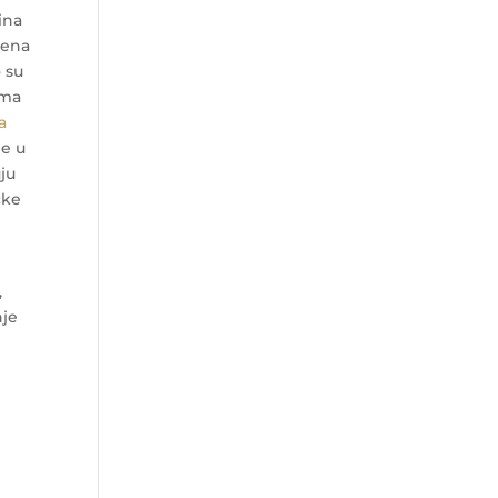
ina
jena
 su
ema
a
je u
uju
čke
,
nje