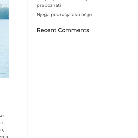
prepoznati
Njega područja oko očiju
Recent Comments
su
ori
o,
enja