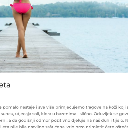
eta
že pomalo nestaje i sve više primjećujemo tragove na koži koji 
 suncu, utjecaja soli, klora u bazenima i slično. Oduvijek se gov
i, a da godišnji odmor pozitivno djeluje na naš duh i tijelo. N
jeta nije bila pravilno zaštićena, vrlo brzo primjetit ćete ošteć