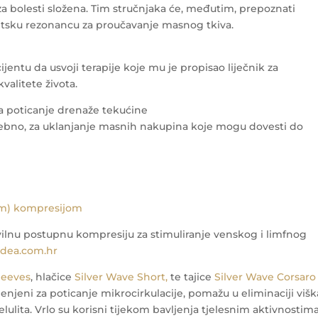
za bolesti složena. Tim stručnjaka će, međutim, prepoznati
etsku rezonancu za proučavanje masnog tkiva.
ntu da usvoji terapije koje mu je propisao liječnik za
valitete života.
 za poticanje drenaže tekućine
potrebno, za uklanjanje masnih nakupina koje mogu dovesti do
om) kompresijom
ravilnu postupnu kompresiju za stimuliranje venskog i limfnog
idea.com.hr
leeves
, hlačice
Silver Wave Short,
te tajice
Silver Wave Corsaro
jenjeni za poticanje mikrocirkulacije, pomažu u eliminaciji višk
elulita. Vrlo su korisni tijekom bavljenja tjelesnim aktivnostim