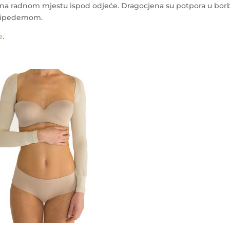
i na radnom mjestu ispod odjeće.
Dragocjena su potpora u bor
 lipedemom.
e
.