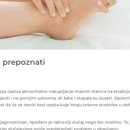
a prepoznati
oja izaziva abnormalno nakupljanje masnih stanica na stražnjic
ti i na gornjim udovima, ali šake i stopala su izuzeti. Općeni
st da će se razviti kod osoba koje imaju izravne srodnike u obit
agnosticiran, lipedem je rašireniji slučaj nego što mislimo. To 
U nekim slučajevima može predstavljati problem u obavljanju