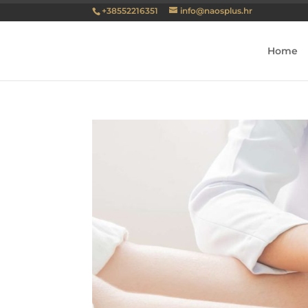
+38552216351
info@naosplus.hr
Home