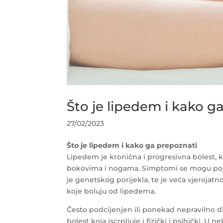
Što je lipedem i kako g
27/02/2023
Što je lipedem i kako ga prepoznati
Lipedem je kronična i progresivna bolest, k
bokovima i nogama. Simptomi se mogu pojavi
je genetskog porijekla, te je veća vjerojatno
koje boluju od lipedema.
Često podcijenjen ili ponekad nepravilno dij
bolest koja iscrpljuje i fizički i psihički. 