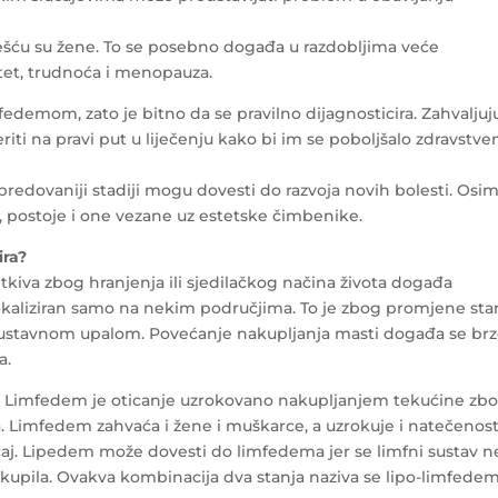
šću su žene. To se posebno događa u razdobljima veće
tet, trudnoća i menopauza.
fedemom, zato je bitno da se pravilno dijagnosticira. Zahvaljuj
riti na pravi put u liječenju kako bi im se poboljšalo zdravstve
predovaniji stadiji mogu dovesti do razvoja novih bolesti. Osi
 postoje i one vezane uz estetske čimbenike.
ira?
kiva zbog hranjenja ili sjedilačkog načina života događa
lokaliziran samo na nekim područjima. To je zbog promjene sta
sustavnom upalom. Povećanje nakupljanja masti događa se brz
a.
 Limfedem je oticanje uzrokovano nakupljanjem tekućine zb
a. Limfedem zahvaća i žene i muškarce, a uzrokuje i natečenos
učaj. Lipedem može dovesti do limfedema jer se limfni sustav n
upila. Ovakva kombinacija dva stanja naziva se lipo-limfedem