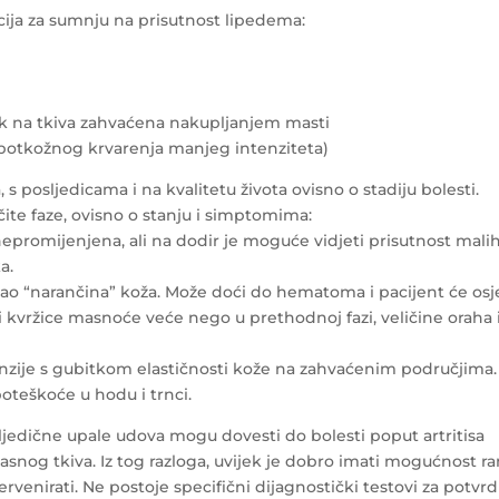
cija za sumnju na prisutnost lipedema:
tisak na tkiva zahvaćena nakupljanjem masti
(potkožnog krvarenja manjeg intenziteta)
 posljedicama i na kvalitetu života ovisno o stadiju bolesti.
čite faze, ovisno o stanju i simptomima:
nepromijenjena, ali na dodir je moguće vidjeti prisutnost mali
a.
kao “narančina” koža. Može doći do hematoma i pacijent će osje
i kvržice masnoće veće nego u prethodnoj fazi, veličine oraha i
imenzije s gubitkom elastičnosti kože na zahvaćenim područjima.
oteškoće u hodu i trnci.
ljedične upale udova mogu dovesti do bolesti poput artritisa
masnog tkiva. Iz tog razloga, uvijek je dobro imati mogućnost r
rvenirati. Ne postoje specifični dijagnostički testovi za potvr