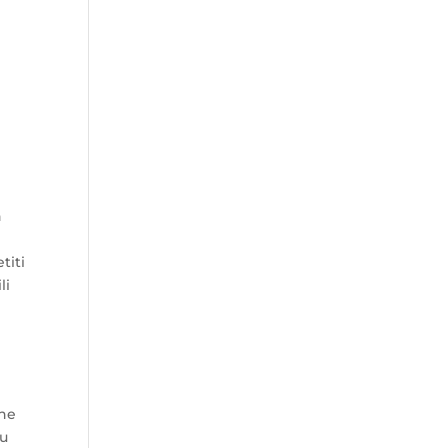
h
titi
li
ane
du