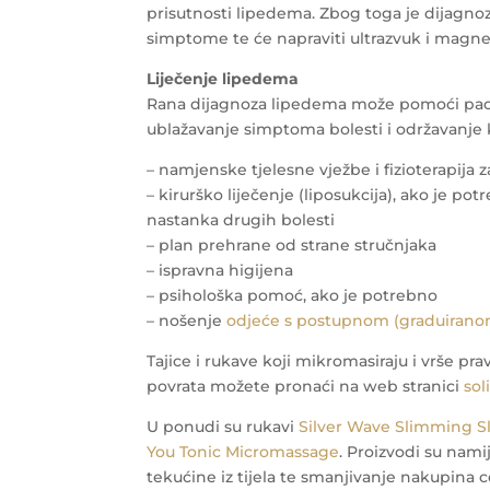
prisutnosti lipedema. Zbog toga je dijagno
simptome te će napraviti ultrazvuk i magn
Liječenje lipedema
Rana dijagnoza lipedema može pomoći pacije
ublažavanje simptoma bolesti i održavanje k
– namjenske tjelesne vježbe i fizioterapija
– kirurško liječenje (liposukcija), ako je 
nastanka drugih bolesti
– plan prehrane od strane stručnjaka
– ispravna higijena
– psihološka pomoć, ako je potrebno
– nošenje
odjeće s postupnom (graduiran
Tajice i rukave koji mikromasiraju i vrše p
povrata možete pronaći na web stranici
sol
U ponudi su rukavi
Silver Wave Slimming S
You Tonic Micromassage
. Proizvodi su nami
tekućine iz tijela te smanjivanje nakupina c