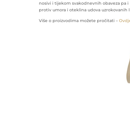
nosivi i tijekom svakodnevnih obaveza pa 
protiv umora i oteklina udova uzrokovanih
Više o proizvodima možete pročitati –
Ovdj