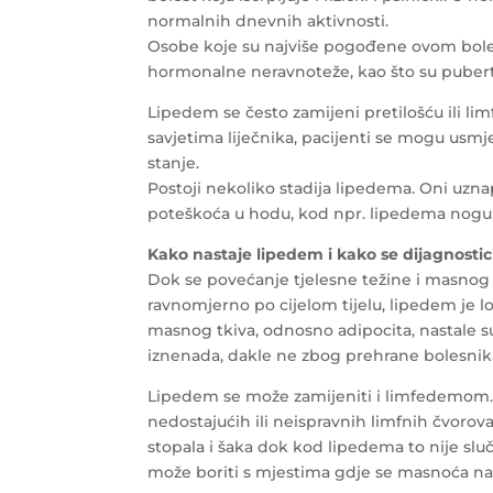
normalnih dnevnih aktivnosti.
Osobe koje su najviše pogođene ovom bole
hormonalne neravnoteže, kao što su puber
Lipedem se često zamijeni pretilošću ili lim
savjetima liječnika, pacijenti se mogu usmje
stanje.
Postoji nekoliko stadija lipedema. Oni uzna
poteškoća u hodu, kod npr. lipedema nogu,
Kako nastaje lipedem i kako se dijagnostic
Dok se povećanje tjelesne težine i masnog t
ravnomjerno po cijelom tijelu, lipedem je 
masnog tkiva, odnosno adipocita, nastale 
iznenada, dakle ne zbog prehrane bolesnik
Lipedem se može zamijeniti i limfedemom.
nedostajućih ili neispravnih limfnih čvorov
stopala i šaka dok kod lipedema to nije sl
može boriti s mjestima gdje se masnoća nak