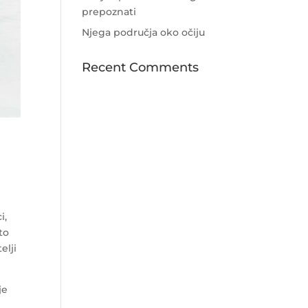
prepoznati
Njega područja oko očiju
Recent Comments
i,
to
elji
je