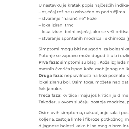
U nastavku je kratak popis najčešćih indika
– osjećaj težine u zahvaćenim područjima
– stvaranje “narančine” kože
– lokalizirani trnci
– lokalizirani bolni osjećaj, ako se vrši pri
– stvaranje spontanih modrica i ekhimoza 
Simptomi mogu biti neugodni za bolesnika, s
Potonje se zapravo može dogoditi u tri razli
Prva faza
: simptomi su blagi. Koža izgleda 
masnih čvorića ispod kože zaobljenog oblik
Druga faza
: nepravilnosti na koži poznate 
lokaliziranu bol. Osim toga, možete napipat
čak jabuke.
Treća faza
: kvržice imaju još kritičnije d
Također, u ovom slučaju, postoje modrice, p
Osim ovih simptoma, nakupljanje sala i pos
koljena, zastoja limfe i fibroze potkožnog 
dijagnoze bolesti kako bi se moglo brzo inte