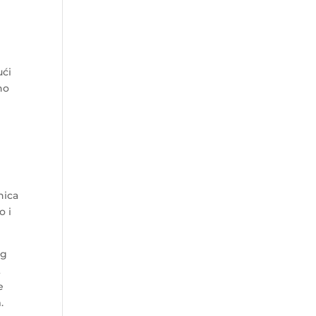
ući
no
m
nica
o i
og
t
e
.