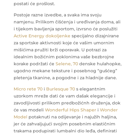
postati će prošlost.
Postoje razne izvedbe, a svaka ima svoju
namjenu. Prilikom čišćenja i uređivanja doma, ali
i tijekom bavljenja sportom, izvrsno će poslužiti
Active Energy dokoljenke
specijalno dizajnirane
za sportske aktivnosti koje će vašim umornim
mišićima pružiti brži oporavak.
U potrazi za
idealnim božićnim poklonima vaše bezbrojne
korake podržati će
Selene, 70
denske hulahopke,
ugodno mekane teksture i posebnog “gušćeg”
pletenja tkanine, a pogodne i za hladnije dane.
Micro rete 70
i
Burlesque 70
s elegantnim
uzorkom mreže dati će vam dašak elegancije i
zavodljivosti prilikom predbožićnh druženja, dok
će vas modeli
Wonderful Hips Shaper
i
Wonder
Model
potaknuti na odijevanje i najužih haljina,
jer će zahvaljujući svojim posebnim elastičnim
trakama podupirati lumbalni dio leđa, definirati