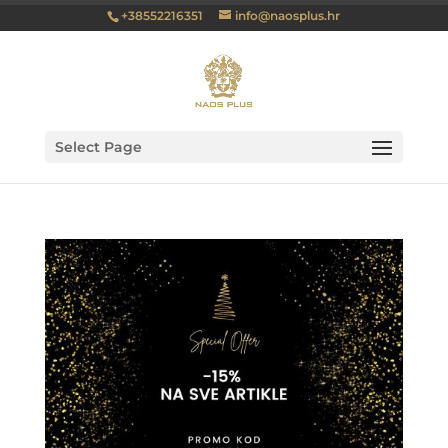
+38552216351
info@naosplus.hr
Select Page