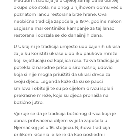
Međutim, tradicija je u cijeloj zemlji da se obitelji
okupe oko stola, ne onog u njihovom domu već u
poznatom lancu restorana brze hrane. Ova
neobična tradicija započela je 1974. godine nakon
uspješne markentinške kampanje za taj lanac
restorana i održala se do današnjih dana.
U Ukrajini je tradicija umjesto uobičajenih ukrasa
za jelku koristiti ukrase u obliku paukove mreže
koji svjetlucaju od kapljica rose. Takva tradicija je
potekla iz narodne priče o siromašnoj udovici
koja si nije mogla priuštiti da ukrasi drvce za
svoju djecu. Legenda kaže da su se pauci
smilovali obitelji te su po cijelom drvcu ispleli
prekrasne mreže, koje su djeca pronašla na
božićno jutro.
Vjeruje se da je tradicija božićnog drvca koja je
danas prihvaćena diljem svijeta započela u
Njemačkoj još u 16. stoljeću. Njihova tradicija
prilikom kićenja jelke je da kao posljednji