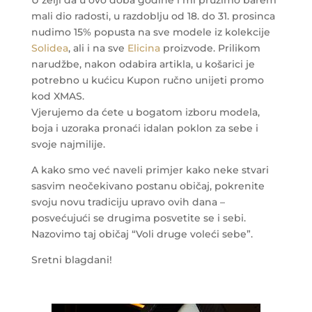
U želji da u ovo doba godine i mi pružimo barem
mali dio radosti, u razdoblju od 18. do 31. prosinca
nudimo 15% popusta na sve modele iz kolekcije
Solidea
, ali i na sve
Elicina
proizvode. Prilikom
narudžbe, nakon odabira artikla, u košarici je
potrebno u kućicu Kupon ručno unijeti promo
kod XMAS.
Vjerujemo da ćete u bogatom izboru modela,
boja i uzoraka pronaći idalan poklon za sebe i
svoje najmilije.
A kako smo već naveli primjer kako neke stvari
sasvim neočekivano postanu običaj, pokrenite
svoju novu tradiciju upravo ovih dana –
posvećujući se drugima posvetite se i sebi.
Nazovimo taj običaj “Voli druge voleći sebe”.
Sretni blagdani!