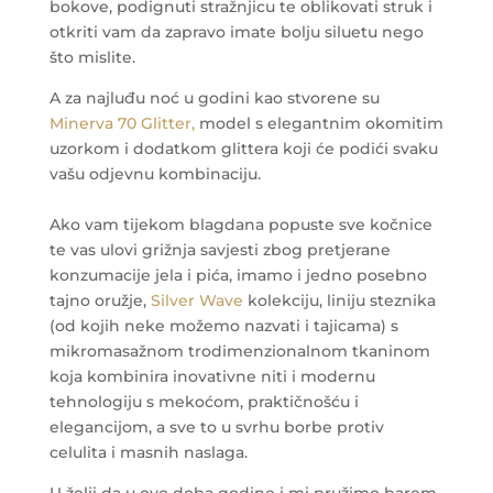
bokove, podignuti stražnjicu te oblikovati struk i
otkriti vam da zapravo imate bolju siluetu nego
što mislite.
A za najluđu noć u godini kao stvorene su
Minerva 70 Glitter,
model s elegantnim okomitim
uzorkom i dodatkom glittera koji će podići svaku
vašu odjevnu kombinaciju.
Ako vam tijekom blagdana popuste sve kočnice
te vas ulovi grižnja savjesti zbog pretjerane
konzumacije jela i pića, imamo i jedno posebno
tajno oružje,
Silver Wave
kolekciju, liniju steznika
(od kojih neke možemo nazvati i tajicama) s
mikromasažnom trodimenzionalnom tkaninom
koja kombinira inovativne niti i modernu
tehnologiju s mekoćom, praktičnošću i
elegancijom, a sve to u svrhu borbe protiv
celulita i masnih naslaga.