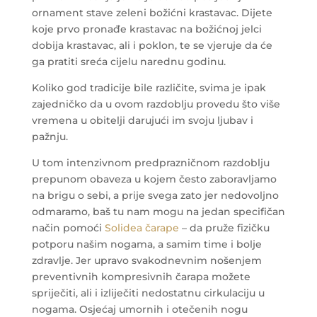
ornament stave zeleni božićni krastavac. Dijete
koje prvo pronađe krastavac na božićnoj jelci
dobija krastavac, ali i poklon, te se vjeruje da će
ga pratiti sreća cijelu narednu godinu.
Koliko god tradicije bile različite, svima je ipak
zajedničko da u ovom razdoblju provedu što više
vremena u obitelji darujući im svoju ljubav i
pažnju.
U tom intenzivnom predprazničnom razdoblju
prepunom obaveza u kojem često zaboravljamo
na brigu o sebi, a prije svega zato jer nedovoljno
odmaramo, baš tu nam mogu na jedan specifičan
način pomoći
Solidea čarape
– da pruže fizičku
potporu našim nogama, a samim time i bolje
zdravlje. Jer upravo svakodnevnim nošenjem
preventivnih kompresivnih čarapa možete
spriječiti, ali i izliječiti nedostatnu cirkulaciju u
nogama. Osjećaj umornih i otečenih nogu