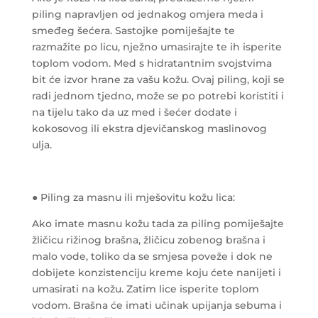
piling napravljen od jednakog omjera meda i
smeđeg šećera. Sastojke pomiješajte te
razmažite po licu, nježno umasirajte te ih isperite
toplom vodom. Med s hidratantnim svojstvima
bit će izvor hrane za vašu kožu. Ovaj piling, koji se
radi jednom tjedno, može se po potrebi koristiti i
na tijelu tako da uz med i šećer dodate i
kokosovog ili ekstra djevičanskog maslinovog
ulja.
● Piling za masnu ili mješovitu kožu lica:
Ako imate masnu kožu tada za piling pomiješajte
žličicu rižinog brašna, žličicu zobenog brašna i
malo vode, toliko da se smjesa poveže i dok ne
dobijete konzistenciju kreme koju ćete nanijeti i
umasirati na kožu. Zatim lice isperite toplom
vodom. Brašna će imati učinak upijanja sebuma i