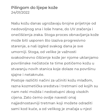
Pilingom do lijepe kože
24/01/2022
Našu kožu danas ugrožavaju brojne prijetnje od
nedovoljnog sna i loše hrane, do UV zračenja i
onečišćenja zraka. Stoga proces obnavljanja kože
može biti usporen što izaziva progresivno
starenje, a naš izgled svakog dana je sve
umorniji.
Stoga, od velike je važnosti
svakodnevno čišćenje kože jer njome uklanjamo
površinske nečistoće te time potičemo kožu u
stvaranju novih stanica koje dolaze na površinu
sjajne i netaknute.
Postoje različiti načini za učiniti kožu mlađom,
razna kozmetička sredstva i tretmani od kojih su
nam neki možda i nedostupni zbog visokih
cijena. Zato ćemo ovdje navesti onaj
najjednostavniji tretman koji možete odraditi
sami kod kuće, a od velikog je značaja u njezi