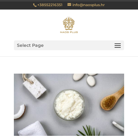
+38552216351
info@naosplus.hr
Select Page