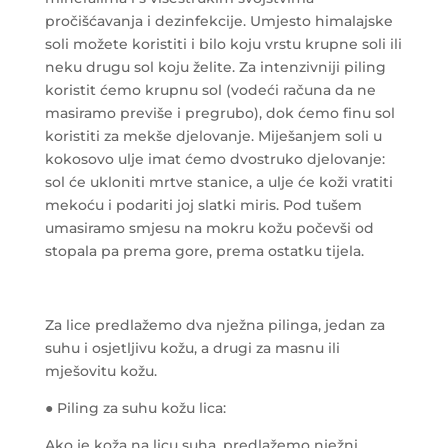
pročišćavanja i dezinfekcije. Umjesto himalajske
soli možete koristiti i bilo koju vrstu krupne soli ili
neku drugu sol koju želite. Za intenzivniji piling
koristit ćemo krupnu sol (vodeći računa da ne
masiramo previše i pregrubo), dok ćemo finu sol
koristiti za mekše djelovanje. Miješanjem soli u
kokosovo ulje imat ćemo dvostruko djelovanje:
sol će ukloniti mrtve stanice, a ulje će koži vratiti
mekoću i podariti joj slatki miris. Pod tušem
umasiramo smjesu na mokru kožu počevši od
stopala pa prema gore, prema ostatku tijela.
Za lice predlažemo dva nježna pilinga, jedan za
suhu i osjetljivu kožu, a drugi za masnu ili
mješovitu kožu.
● Piling za suhu kožu lica:
Ako je koža na licu suha, predlažemo nježni