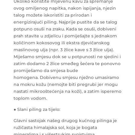
Ukoliko koristite mljevenu kavu za spremanje
ovog omiljenog napitka, nakon ispijanja, njezin
talog možete iskoristiti za prirodan i
energizirajući piling. Najprije pustite da se talog
potpuno osuši na zraku. Kada se osuši, dobiveni
prah stavite u zdjelicu i pomiješajte s jednakom
količinom kokosovog ili ekstra djevičanskog
maslinovog ulja (npr. 3 žlice kave s 3 žlice ulja).
Miješamo smjesu dok se u potpunosti ne sjedini i
zatim dodamo 2 žlice smeđeg šećera te ponovno
promiješamo da smjesa bude
homogena. Dobivenu smjesu nježno umasiramo
na mokru kožu (nemojte biti pregrubi jer mogu
nastati mikrooštećenja na koži), a zatim isperemo
toplom vodom.
● Slani piling za tijelo:
Glavni sastojak našeg drugog kućnog pilinga je
ružičasta himalajska sol, koja je bogata
mineralima i s višestrukim svojstvima