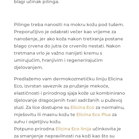
blagi učinak pilinga.
Pilinge treba nanositi na mokru kožu pod tušem.
Preporučljivo je odabrati večer kao vrijeme za
nanošenje, jer ako koža nakon tretiranja postane
blago crvena do jutra će crvenilo nestati. Nakon
tretmana vrlo je važno nanijeti kremu s
umirujućim, hranjivim i regenerirajućim
djelovanjem.
Predlažemo vam dermokozmetičku liniju Elicina
Eco, izvrstan saveznik za pružanje mekoće,
elastičnosti i prirodnog sjaja kože uz kombinirano
djelovanje dragocjenih tvari sadržanih u puževoj
sluzi. Za lice dostupne su
Elicina Eco
za normalnu,
mješovitu ili masnu kožu te
Elicina Eco Plus
za
suhu i osjetljivu kožu.
Potpuno prirodna
Elicina Eco linija
učinkovita je
za smanjenje nepravilnosti na koži kao što su