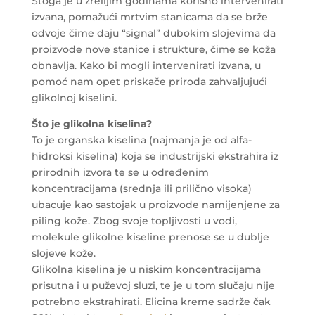
Stoga je u zrelijim godinama korisno intervenirati
izvana, pomažući mrtvim stanicama da se brže
odvoje čime daju “signal” dubokim slojevima da
proizvode nove stanice i strukture, čime se koža
obnavlja. Kako bi mogli intervenirati izvana, u
pomoć nam opet priskače priroda zahvaljujući
glikolnoj kiselini.
Što je glikolna kiselina?
To je organska kiselina (najmanja je od alfa-
hidroksi kiselina) koja se industrijski ekstrahira iz
prirodnih izvora te se u određenim
koncentracijama (srednja ili prilično visoka)
ubacuje kao sastojak u proizvode namijenjene za
piling kože. Zbog svoje topljivosti u vodi,
molekule glikolne kiseline prenose se u dublje
slojeve kože.
Glikolna kiselina je u niskim koncentracijama
prisutna i u puževoj sluzi, te je u tom slučaju nije
potrebno ekstrahirati. Elicina kreme sadrže čak