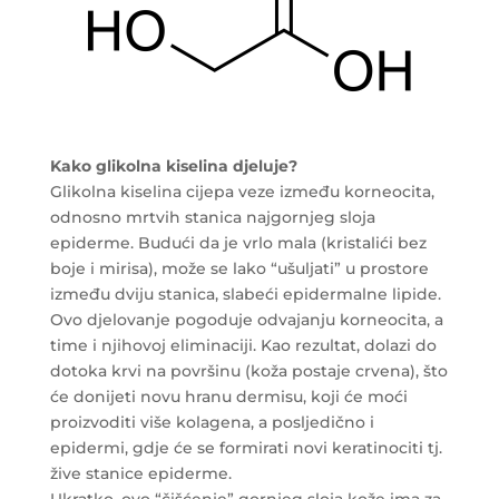
Kako glikolna kiselina djeluje?
Glikolna kiselina cijepa veze između korneocita,
odnosno mrtvih stanica najgornjeg sloja
epiderme. Budući da je vrlo mala (kristalići bez
boje i mirisa), može se lako “ušuljati” u prostore
između dviju stanica, slabeći epidermalne lipide.
Ovo djelovanje pogoduje odvajanju korneocita, a
time i njihovoj eliminaciji. Kao rezultat, dolazi do
dotoka krvi na površinu (koža postaje crvena), što
će donijeti novu hranu dermisu, koji će moći
proizvoditi više kolagena, a posljedično i
epidermi, gdje će se formirati novi keratinociti tj.
žive stanice epiderme.
Ukratko, ovo “čišćenje” gornjeg sloja kože ima za