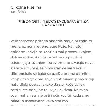
Glikolna kiselina
10/11/2022
PREDNOSTI, NEDOSTACI, SAVJETI ZA
UPOTREBU
Veličanstvena priroda obdarila nas je prirodnim
mehanizmom regeneracije kože. Na našoj
epidermi odvija se kontinuirani proces u kojem,
dok se mrtve stanice prisutne na površini
odstranjuju luženjem, istovremeno stvaraju nove
stanice u dubini. Te nove stanice sazrijevaju i
diferenciraju se kako se uzdižu prema gornjim
vanjskim slojevima. To je kontinuirani proces koji
naše tijelo postavlja tako da sloj kože uvijek
ostaje iste debljine te uvijek aktivan. Naravno,
ovaj mehanizam je brži i učinkovitiji kada smo
mladi, a usporava se kako starimo.