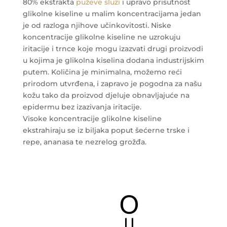
80% ekstrakta
puževe sluzi
i upravo prisutnost
glikolne kiseline u malim koncentracijama jedan
je od razloga njihove učinkovitosti. Niske
koncentracije glikolne kiseline ne uzrokuju
iritacije i trnce koje mogu izazvati drugi proizvodi
u kojima je glikolna kiselina dodana industrijskim
putem. Količina je minimalna, možemo reći
prirodom utvrđena, i zapravo je pogodna za našu
kožu tako da proizvod djeluje obnavljajuće na
epidermu bez izazivanja iritacije.
Visoke koncentracije glikolne kiseline
ekstrahiraju se iz biljaka poput šećerne trske i
repe, ananasa te nezrelog grožđa.