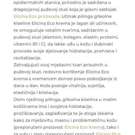
epidermalnih stanica, prirodno je sadržana u
dragocjenoj puževoj sluzi koja je glavni sastojak
Elicina Eco proizvoda
. Učinak pilinga glikolne
kiseline Elicina Eco krema je lagan ali učinkovit,
te omogućuje ostalim tvarima, sadržanim u
puževoj sluzi (alantoin, kolagen, elastin, proteini,
vitamini B1 i C). da lakše uđu u kožu i dubinski
provode svoje djelovanje hidratacije, prehrane i
revitalizacije.
Zahvaljujući ovoj mješavini tvari prisutnih u
puževoj sluzi, redovno korištenje Elicina Eco
krema s vremenom donosi pravo poboljšanje iz
dana u dan. Koža postaje vitalnija, svjetlija,
elastičnija i blistavija.
Osim nježnog pilinga, glikolna kiselina u malim
količinama ima i svojstva hidratacije,
pročišćavanja, zaglađivanja te je stoga idealna
kako za mješovitu, masnu i problematičnu kožu
(preporučeni proizvod:
Elicina Eco krema
), tako i
za suhu i zrelu (preporučeni proizvod:
Elicina Plus