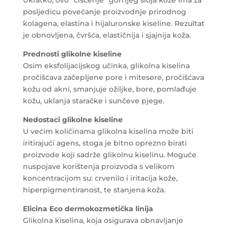
posljedicu povećanje proizvodnje prirodnog
kolagena, elastina i hijaluronske kiseline. Rezultat
je obnovljena, čvršća, elastičnija i sjajnija koža.
Prednosti glikolne kiseline
Osim eksfolijacijskog učinka, glikolna kiselina
pročišćava začepljene pore i mitesere, pročišćava
kožu od akni, smanjuje ožiljke, bore, pomlađuje
kožu, uklanja staračke i sunčeve pjege.
Nedostaci glikolne kiseline
U većim količinama glikolna kiselina može biti
iritirajući agens, stoga je bitno oprezno birati
proizvode koji sadrže glikolnu kiselinu. Moguće
nuspojave korištenja proizvoda s velikom
koncentracijom su: crvenilo i iritacija kože,
hiperpigmentiranost, te stanjena koža.
Elicina Eco dermokozmetička linija
Glikolna kiselina, koja osigurava obnavljanje