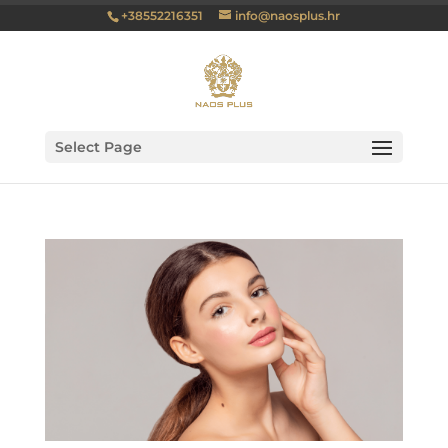
+38552216351
info@naosplus.hr
Select Page