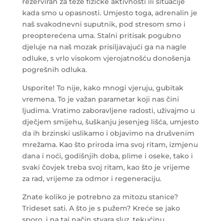
rezerviran za teže fizičke aktivnosti ili situacije
kada smo u opasnosti. Umjesto toga, adrenalin je
naš svakodnevni suputnik, pod stresom smo i
preopterećena uma. Stalni pritisak pogubno
djeluje na naš mozak prisiljavajući ga na nagle
odluke, s vrlo visokom vjerojatnošću donošenja
pogrešnih odluka.
Usporite! To nije, kako mnogi vjeruju, gubitak
vremena. To je važan parametar koji nas čini
ljudima. Vratimo zaboravljene radosti, uživajmo u
dječjem smijehu, šuškanju jesenjeg lišća, umjesto
da ih brzinski uslikamo i objavimo na drušvenim
mrežama. Kao što priroda ima svoj ritam, izmjenu
dana i noći, godišnjih doba, plime i oseke, tako i
svaki čovjek treba svoj ritam, kao što je vrijeme
za rad, vrijeme za odmor i regeneraciju.
Znate koliko je potrebno za mitozu stanice?
Trideset sati. A što je s pužem? Kreće se jako
sporo, i na taj način stvara sluz, tekućinu