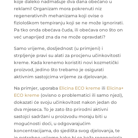
koje daleko nadmašuje dva dana obećano u
reklami! Organizam mora pokrenuti niz
regenerativnih mehanizama koji ovise o
fiziološkom tempiranju koji se ne može ignorirati.
Pa tko onda obećava čuda, ili obećava ono što on
već unaprijed zna da ne može opravdati?
Samo vrijeme, dosljednost (u primjeni) i
strpljenje pravi su alati za procjenu učinkovitosti
kreme. Kada krenemo koristiti novi kozmetički
proizvod, jedino što trebamo je osigurati
aktivnim sastojcima vrijeme za djelovanje.
Na primjer, uporaba
Elicina ECO kreme
ili
Elicina+
ECO kreme
(ovisno o problematici ili samo njezi),
dokazati će svoju učinkovitost nakon jedan do
dva mjeseca. To je zato što prirodni aktivni
sastojci sadržani u proizvodu moraju biti u
mogućnosti doći, u odgovarajućim
koncentracijama, do sjedišta svog djelovanja, te
je potrebno vrijeme kako bi se koža regenerirala.