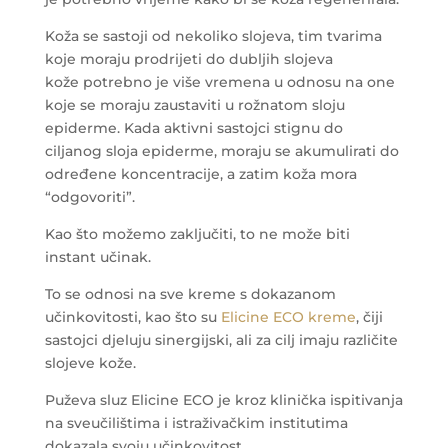
Koža se sastoji od nekoliko slojeva, tim tvarima
koje moraju prodrijeti do dubljih slojeva
kože potrebno je više vremena u odnosu na one
koje se moraju zaustaviti u rožnatom sloju
epiderme. Kada aktivni sastojci stignu do
ciljanog sloja epiderme, moraju se akumulirati do
određene koncentracije, a zatim koža mora
“odgovoriti”.
Kao što možemo zaključiti, to ne može biti
instant učinak.
To se odnosi na sve kreme s dokazanom
učinkovitosti, kao što su
Elicine ECO kreme
, čiji
sastojci djeluju sinergijski, ali za cilj imaju različite
slojeve kože.
Puževa sluz Elicine ECO je kroz klinička ispitivanja
na sveučilištima i istraživačkim institutima
dokazala svoju učinkovitost.