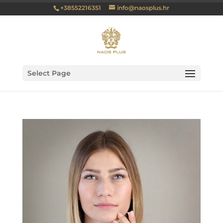
+38552216351
info@naosplus.hr
Select Page