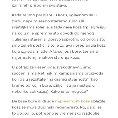
iznimnih prirodnih svojstava.
Kada želimo preplanulu kožu, uglavnom se u
žurbi, neprimjereno izlažemo suncu ili
svjetiljkama solarija, a tada naša koža trpi agresiju
na koju nije spremna što dovodi do njenog
guljenja i starenja. Upravo suprotno od onoga što
smo željeli postići, a to je zdrava i preplanula koža
koja izgleda mlađe. A tu su još i bore, ženama
najomraženiji znakovi starenja kože.
U potrazi za rješenjima, svakodnevno smo
suočeni s marketinškim kampanjama proizvoda
koji daju rezultate “na granici stvarnosti” (kao
kreme od kojih bore, ožiljci i strije nestaju u
nekoliko aplikacija). Kako je to moguće?
Da bi se bore ili druge
nepravilnosti kože
ublažile,
koža se mora dubinski regenerirati. No, da bi se
to dogodilo, potrebno je vremensko razdoblje