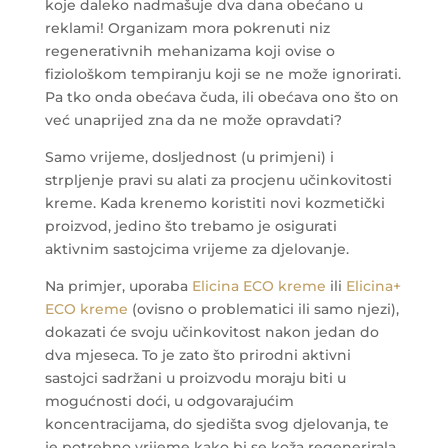
koje daleko nadmašuje dva dana obećano u
reklami! Organizam mora pokrenuti niz
regenerativnih mehanizama koji ovise o
fiziološkom tempiranju koji se ne može ignorirati.
Pa tko onda obećava čuda, ili obećava ono što on
već unaprijed zna da ne može opravdati?
Samo vrijeme, dosljednost (u primjeni) i
strpljenje pravi su alati za procjenu učinkovitosti
kreme. Kada krenemo koristiti novi kozmetički
proizvod, jedino što trebamo je osigurati
aktivnim sastojcima vrijeme za djelovanje.
Na primjer, uporaba
Elicina ECO kreme
ili
Elicina+
ECO kreme
(ovisno o problematici ili samo njezi),
dokazati će svoju učinkovitost nakon jedan do
dva mjeseca. To je zato što prirodni aktivni
sastojci sadržani u proizvodu moraju biti u
mogućnosti doći, u odgovarajućim
koncentracijama, do sjedišta svog djelovanja, te
je potrebno vrijeme kako bi se koža regenerirala.