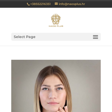
+38552216351
info@naosplus.hr
Select Page