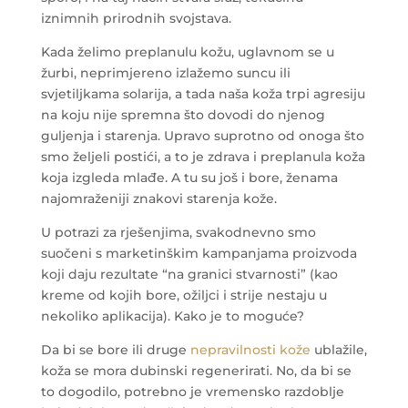
iznimnih prirodnih svojstava.
Kada želimo preplanulu kožu, uglavnom se u
žurbi, neprimjereno izlažemo suncu ili
svjetiljkama solarija, a tada naša koža trpi agresiju
na koju nije spremna što dovodi do njenog
guljenja i starenja. Upravo suprotno od onoga što
smo željeli postići, a to je zdrava i preplanula koža
koja izgleda mlađe. A tu su još i bore, ženama
najomraženiji znakovi starenja kože.
U potrazi za rješenjima, svakodnevno smo
suočeni s marketinškim kampanjama proizvoda
koji daju rezultate “na granici stvarnosti” (kao
kreme od kojih bore, ožiljci i strije nestaju u
nekoliko aplikacija). Kako je to moguće?
Da bi se bore ili druge
nepravilnosti kože
ublažile,
koža se mora dubinski regenerirati. No, da bi se
to dogodilo, potrebno je vremensko razdoblje