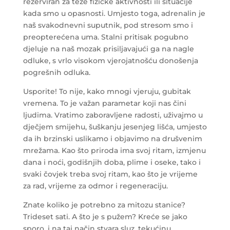
rezerviran za teže fizičke aktivnosti ili situacije
kada smo u opasnosti. Umjesto toga, adrenalin je
naš svakodnevni suputnik, pod stresom smo i
preopterećena uma. Stalni pritisak pogubno
djeluje na naš mozak prisiljavajući ga na nagle
odluke, s vrlo visokom vjerojatnošću donošenja
pogrešnih odluka.
Usporite! To nije, kako mnogi vjeruju, gubitak
vremena. To je važan parametar koji nas čini
ljudima. Vratimo zaboravljene radosti, uživajmo u
dječjem smijehu, šuškanju jesenjeg lišća, umjesto
da ih brzinski uslikamo i objavimo na drušvenim
mrežama. Kao što priroda ima svoj ritam, izmjenu
dana i noći, godišnjih doba, plime i oseke, tako i
svaki čovjek treba svoj ritam, kao što je vrijeme
za rad, vrijeme za odmor i regeneraciju.
Znate koliko je potrebno za mitozu stanice?
Trideset sati. A što je s pužem? Kreće se jako
sporo, i na taj način stvara sluz, tekućinu