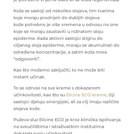
Koža se sastoji od nekoliko slojeva, tim tvarima
koje moraju prodrijeti do dubljih slojeva
kože potrebno je više vremena u odnosu na one
koje se moraju zaustaviti u rožnatom sloju
epiderme. Kada aktivni sastojci stignu do
ciljanog sloja epiderme, moraju se akumulirati do
određene koncentracije, a zatim koža mora
“odgovoriti”.
Kao što možemo zaključiti, to ne može biti
instant učinak.
To se odnosi na sve kreme s dokazanom
učinkovitosti, kao što su
Elicine ECO kreme
, čiji
sastojci djeluju sinergijski, ali za cilj imaju različite
slojeve kože.
Puževa sluz Elicine ECO je kroz klinička ispitivanja
na sveučilištima i istraživačkim institutima
dokazala svoju učinkovitost.