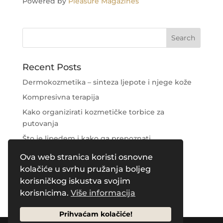
Powered by
Pleasure Magazines
Recent Posts
Dermokozmetika – sinteza ljepote i njege kože
Kompresivna terapija
Kako organizirati kozmetičke torbice za
putovanja
Što je lipedem i kako ga prepoznati
Njega područja oko očiju
Ova web stranica koristi osnovne
kolačiće u svrhu pružanja boljeg
Recent Comments
korisničkog iskustva svojim
korisnicima.
Više informacija
Prihvaćam kolačiće!