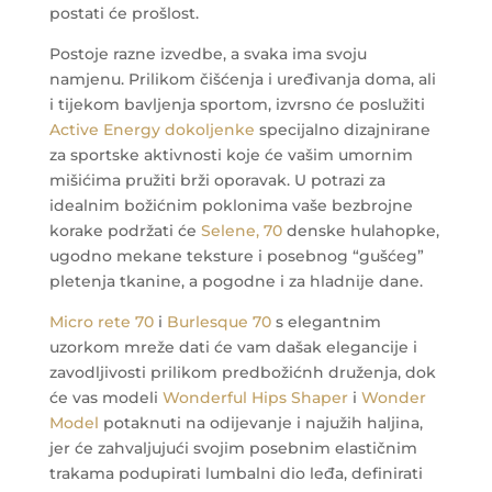
postati će prošlost.
Postoje razne izvedbe, a svaka ima svoju
namjenu. Prilikom čišćenja i uređivanja doma, ali
i tijekom bavljenja sportom, izvrsno će poslužiti
Active Energy dokoljenke
specijalno dizajnirane
za sportske aktivnosti koje će vašim umornim
mišićima pružiti brži oporavak.
U potrazi za
idealnim božićnim poklonima vaše bezbrojne
korake podržati će
Selene, 70
denske hulahopke,
ugodno mekane teksture i posebnog “gušćeg”
pletenja tkanine, a pogodne i za hladnije dane.
Micro rete 70
i
Burlesque 70
s elegantnim
uzorkom mreže dati će vam dašak elegancije i
zavodljivosti prilikom predbožićnh druženja, dok
će vas modeli
Wonderful Hips Shaper
i
Wonder
Model
potaknuti na odijevanje i najužih haljina,
jer će zahvaljujući svojim posebnim elastičnim
trakama podupirati lumbalni dio leđa, definirati