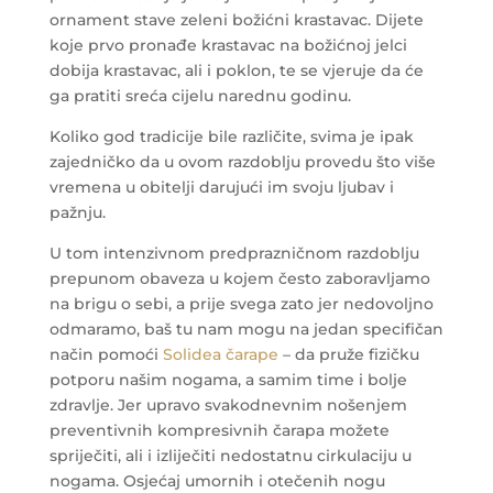
ornament stave zeleni božićni krastavac. Dijete
koje prvo pronađe krastavac na božićnoj jelci
dobija krastavac, ali i poklon, te se vjeruje da će
ga pratiti sreća cijelu narednu godinu.
Koliko god tradicije bile različite, svima je ipak
zajedničko da u ovom razdoblju provedu što više
vremena u obitelji darujući im svoju ljubav i
pažnju.
U tom intenzivnom predprazničnom razdoblju
prepunom obaveza u kojem često zaboravljamo
na brigu o sebi, a prije svega zato jer nedovoljno
odmaramo, baš tu nam mogu na jedan specifičan
način pomoći
Solidea čarape
– da pruže fizičku
potporu našim nogama, a samim time i bolje
zdravlje. Jer upravo svakodnevnim nošenjem
preventivnih kompresivnih čarapa možete
spriječiti, ali i izliječiti nedostatnu cirkulaciju u
nogama. Osjećaj umornih i otečenih nogu