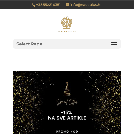
+38552216351
info@naosplus.hr
Select Page