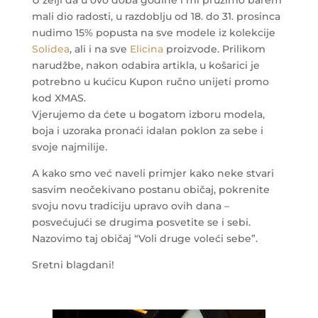
U želji da u ovo doba godine i mi pružimo barem
mali dio radosti, u razdoblju od 18. do 31. prosinca
nudimo 15% popusta na sve modele iz kolekcije
Solidea
, ali i na sve
Elicina
proizvode. Prilikom
narudžbe, nakon odabira artikla, u košarici je
potrebno u kućicu Kupon ručno unijeti promo
kod XMAS.
Vjerujemo da ćete u bogatom izboru modela,
boja i uzoraka pronaći idalan poklon za sebe i
svoje najmilije.
A kako smo već naveli primjer kako neke stvari
sasvim neočekivano postanu običaj, pokrenite
svoju novu tradiciju upravo ovih dana –
posvećujući se drugima posvetite se i sebi.
Nazovimo taj običaj “Voli druge voleći sebe”.
Sretni blagdani!