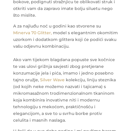
bokove, podignuti stražnjicu te oblikovati struk i
otkriti vam da zapravo imate bolju siluetu nego
što mislite.
A za najluđu noć u godini kao stvorene su
Minerva 70 Glitter,
model s elegantnim okomitim
uzorkom i dodatkom glittera koji će podići svaku
vašu odjevnu kombinaciju.
Ako vam tijekom blagdana popuste sve kočnice
te vas ulovi grižnja savjesti zbog pretjerane
konzumacije jela i pića, imamo i jedno posebno
tajno oružje,
Silver Wave
kolekciju, liniju steznika
(od kojih neke možemo nazvati i tajicama) s
mikromasažnom trodimenzionalnom tkaninom
koja kombinira inovativne niti i modernu
tehnologiju s mekoćom, praktičnošću i
elegancijom, a sve to u svrhu borbe protiv
celulita i masnih naslaga.