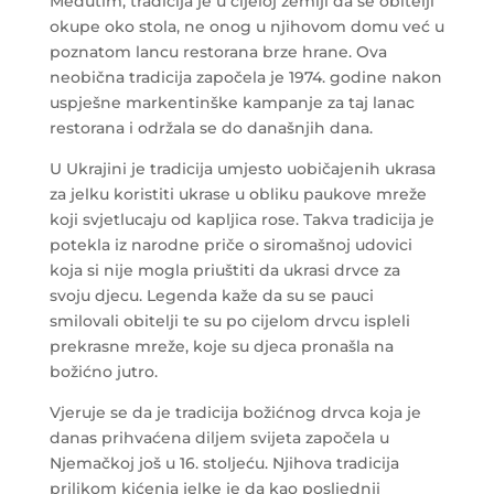
Međutim, tradicija je u cijeloj zemlji da se obitelji
okupe oko stola, ne onog u njihovom domu već u
poznatom lancu restorana brze hrane. Ova
neobična tradicija započela je 1974. godine nakon
uspješne markentinške kampanje za taj lanac
restorana i održala se do današnjih dana.
U Ukrajini je tradicija umjesto uobičajenih ukrasa
za jelku koristiti ukrase u obliku paukove mreže
koji svjetlucaju od kapljica rose. Takva tradicija je
potekla iz narodne priče o siromašnoj udovici
koja si nije mogla priuštiti da ukrasi drvce za
svoju djecu. Legenda kaže da su se pauci
smilovali obitelji te su po cijelom drvcu ispleli
prekrasne mreže, koje su djeca pronašla na
božićno jutro.
Vjeruje se da je tradicija božićnog drvca koja je
danas prihvaćena diljem svijeta započela u
Njemačkoj još u 16. stoljeću. Njihova tradicija
prilikom kićenja jelke je da kao posljednji