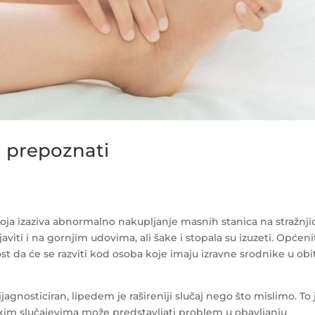
a prepoznati
oja izaziva abnormalno nakupljanje masnih stanica na stražnjic
ti i na gornjim udovima, ali šake i stopala su izuzeti. Općeni
st da će se razviti kod osoba koje imaju izravne srodnike u obit
agnosticiran, lipedem je rašireniji slučaj nego što mislimo. To 
U nekim slučajevima može predstavljati problem u obavljanju