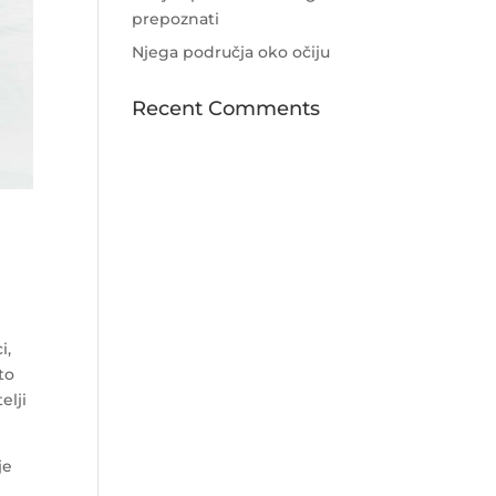
prepoznati
Njega područja oko očiju
Recent Comments
i,
to
elji
je