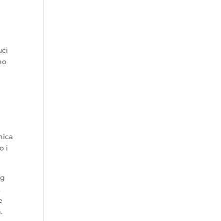
ući
no
m
nica
o i
og
t
e
.