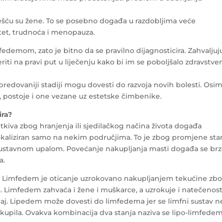
šću su žene. To se posebno događa u razdobljima veće
tet, trudnoća i menopauza.
fedemom, zato je bitno da se pravilno dijagnosticira. Zahvaljuj
riti na pravi put u liječenju kako bi im se poboljšalo zdravstve
predovaniji stadiji mogu dovesti do razvoja novih bolesti. Osi
 postoje i one vezane uz estetske čimbenike.
ira?
kiva zbog hranjenja ili sjedilačkog načina života događa
lokaliziran samo na nekim područjima. To je zbog promjene sta
sustavnom upalom. Povećanje nakupljanja masti događa se brz
a.
 Limfedem je oticanje uzrokovano nakupljanjem tekućine zb
a. Limfedem zahvaća i žene i muškarce, a uzrokuje i natečenos
učaj. Lipedem može dovesti do limfedema jer se limfni sustav n
upila. Ovakva kombinacija dva stanja naziva se lipo-limfedem