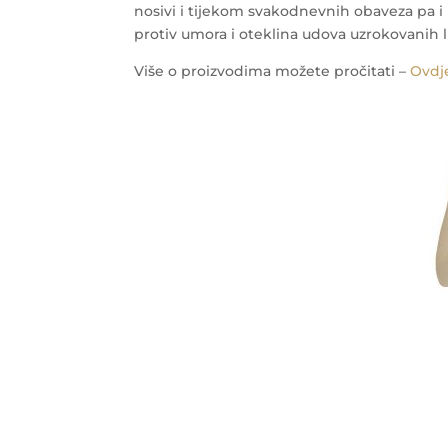
nosivi i tijekom svakodnevnih obaveza pa 
protiv umora i oteklina udova uzrokovanih
Više o proizvodima možete pročitati –
Ovdj