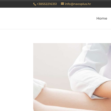
+38552216351
info@naosplus.hr
Home