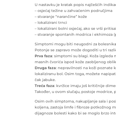
U nastavku je kratak popis najčešćih indika
– osjećaj težine u zahvaćenim područjima
– stvaranje “narančine” kože
– lokalizirani trnci
– lokalizirani bolni osjećaj, ako se vrši pri
– stvaranje spontanih modrica i ekhimoza 
Simptomi mogu biti neugodni za bolesnika, s
Potonje se zapravo može dogoditi u tri razli
Prva faza
: simptomi su blagi. Koža izgleda 
masnih čvorića ispod kože zaobljenog oblik
Druga faza
: nepravilnosti na koži poznate 
lokaliziranu bol. Osim toga, možete napipat
čak jabuke.
Treća faza
: kvržice imaju još kritičnije d
Također, u ovom slučaju, postoje modrice, p
Osim ovih simptoma, nakupljanje sala i pos
koljena, zastoja limfe i fibroze potkožnog 
dijagnoze bolesti kako bi se moglo brzo inte