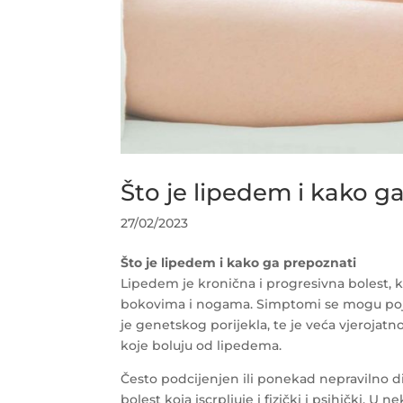
Što je lipedem i kako g
27/02/2023
Što je lipedem i kako ga prepoznati
Lipedem je kronična i progresivna bolest, k
bokovima i nogama. Simptomi se mogu pojavi
je genetskog porijekla, te je veća vjerojatno
koje boluju od lipedema.
Često podcijenjen ili ponekad nepravilno dij
bolest koja iscrpljuje i fizički i psihički. 