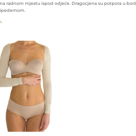
i na radnom mjestu ispod odjeće.
Dragocjena su potpora u bor
 lipedemom.
e
.