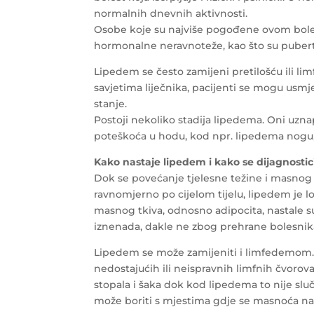
normalnih dnevnih aktivnosti.
Osobe koje su najviše pogođene ovom bole
hormonalne neravnoteže, kao što su puber
Lipedem se često zamijeni pretilošću ili lim
savjetima liječnika, pacijenti se mogu usmje
stanje.
Postoji nekoliko stadija lipedema. Oni uzna
poteškoća u hodu, kod npr. lipedema nogu,
Kako nastaje lipedem i kako se dijagnostic
Dok se povećanje tjelesne težine i masnog t
ravnomjerno po cijelom tijelu, lipedem je 
masnog tkiva, odnosno adipocita, nastale 
iznenada, dakle ne zbog prehrane bolesnik
Lipedem se može zamijeniti i limfedemom.
nedostajućih ili neispravnih limfnih čvorov
stopala i šaka dok kod lipedema to nije sl
može boriti s mjestima gdje se masnoća nak