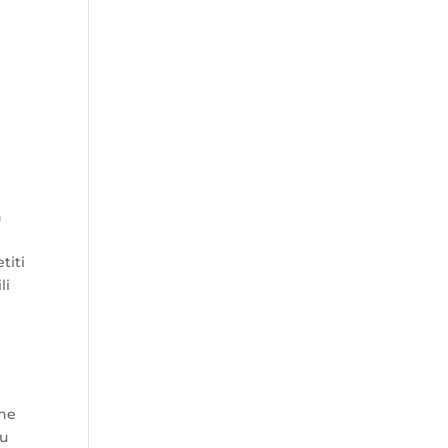
h
titi
li
ane
du