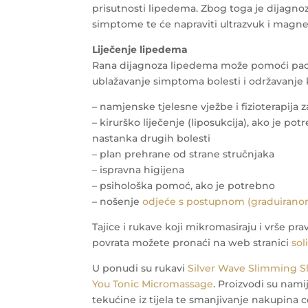
prisutnosti lipedema. Zbog toga je dijagno
simptome te će napraviti ultrazvuk i magn
Liječenje lipedema
Rana dijagnoza lipedema može pomoći pacije
ublažavanje simptoma bolesti i održavanje k
– namjenske tjelesne vježbe i fizioterapija
– kirurško liječenje (liposukcija), ako je 
nastanka drugih bolesti
– plan prehrane od strane stručnjaka
– ispravna higijena
– psihološka pomoć, ako je potrebno
– nošenje
odjeće s postupnom (graduiran
Tajice i rukave koji mikromasiraju i vrše p
povrata možete pronaći na web stranici
sol
U ponudi su rukavi
Silver Wave Slimming S
You Tonic Micromassage
. Proizvodi su nami
tekućine iz tijela te smanjivanje nakupina c