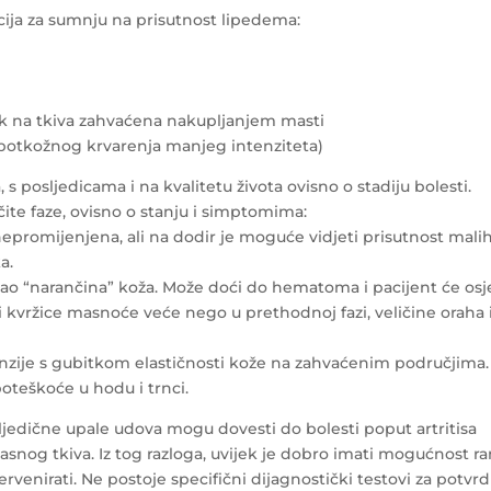
cija za sumnju na prisutnost lipedema:
tisak na tkiva zahvaćena nakupljanjem masti
(potkožnog krvarenja manjeg intenziteta)
 posljedicama i na kvalitetu života ovisno o stadiju bolesti.
čite faze, ovisno o stanju i simptomima:
nepromijenjena, ali na dodir je moguće vidjeti prisutnost mali
a.
kao “narančina” koža. Može doći do hematoma i pacijent će osje
i kvržice masnoće veće nego u prethodnoj fazi, veličine oraha i
imenzije s gubitkom elastičnosti kože na zahvaćenim područjima.
oteškoće u hodu i trnci.
ljedične upale udova mogu dovesti do bolesti poput artritisa
masnog tkiva. Iz tog razloga, uvijek je dobro imati mogućnost r
rvenirati. Ne postoje specifični dijagnostički testovi za potvr