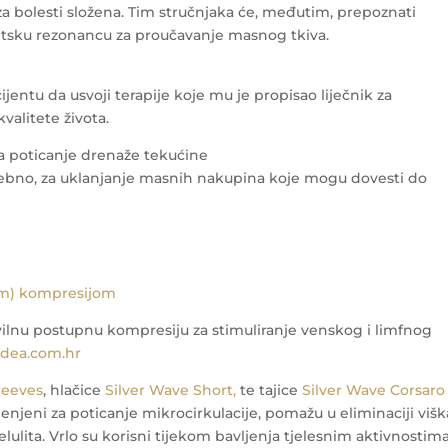
za bolesti složena. Tim stručnjaka će, međutim, prepoznati
etsku rezonancu za proučavanje masnog tkiva.
ntu da usvoji terapije koje mu je propisao liječnik za
valitete života.
 za poticanje drenaže tekućine
potrebno, za uklanjanje masnih nakupina koje mogu dovesti do
om) kompresijom
ravilnu postupnu kompresiju za stimuliranje venskog i limfnog
idea.com.hr
leeves
, hlačice
Silver Wave Short,
te tajice
Silver Wave Corsaro
jenjeni za poticanje mikrocirkulacije, pomažu u eliminaciji višk
elulita. Vrlo su korisni tijekom bavljenja tjelesnim aktivnostim