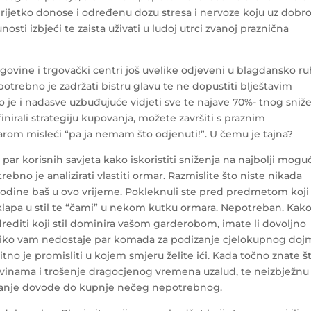
erijetko donose i određenu dozu stresa i nervoze koju uz dobr
ti izbjeći te zaista uživati u ludoj utrci zvanoj praznična
govine i trgovački centri još uvelike odjeveni u blagdansko ru
otrebno je zadržati bistru glavu te ne dopustiti blještavim
e i nadasve uzbuđujuće vidjeti sve te najave 70%- tnog sniže
inirali strategiju kupovanja, možete završiti s praznim
marom misleći “pa ja nemam što odjenuti!”. U čemu je tajna?
r korisnih savjeta kako iskoristiti sniženja na najbolji moguc
rebno je analizirati vlastiti
ormar. Razmislite što niste nikada
le godine baš u ovo vrijeme. Pokleknuli ste pred predmetom koji
klapa u stil te “čami” u nekom kutku ormara. Nepotreban. Kako
rediti koji stil dominira vašom garderobom, imate li dovoljno
oliko vam nedostaje par komada za podizanje cjelokupnog doj
bitno je promisliti u kojem smjeru želite ići. Kada točno znate š
ovinama i trošenje dragocjenog vremena uzalud, te neizbježnu
čaranje dovode do kupnje nečeg nepotrebnog.