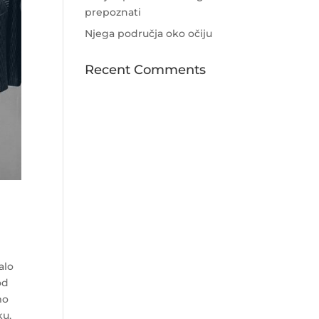
prepoznati
Njega područja oko očiju
Recent Comments
alo
od
mo
ku,