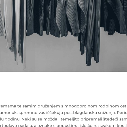
ipremama te samim druženjem s mnogobrojnom rodbinom ost
 mamurluk, spremno vas iščekuju postblagdanska sniženja. Peri
jelu godinu. Neki su se možda i temeljito pripremali štedeći sa
vrtoglavo padaju, a oznake s popustima iskaču na svakom kora