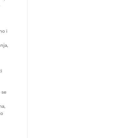
o
ho i
nja,
́i
 se
ma,
to