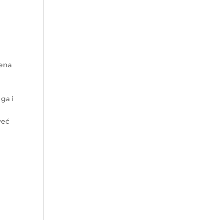
žena
 ga i
eć