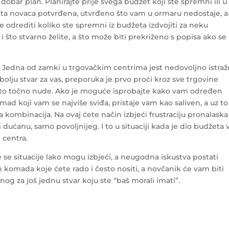
dobar plan. Planirajte prije svega budžet koji ste spremni ili u
ota novaca potvrđena, utvrđeno što vam u ormaru nedostaje, a
te odrediti koliko ste spremni iz budžeta izdvojiti za neku
i što stvarno želite, a što može biti prekriženo s popisa ako se
. Jedna od zamki u trgovačkim centrima jest nedovoljno istra
bolju stvar za vas, preporuka je prvo proći kroz sve trgovine
i što točno nude. Ako je moguće isprobajte kako vam određen
ad koji vam se najviše sviđa, pristaje vam kao saliven, a uz to
 kombinacija. Na ovaj ćete način izbjeći frustraciju pronalaska
 dućanu, samo povoljnijeg. I to u situaciji kada je dio budžeta v
 centra.
 se situacije lako mogu izbjeći, a neugodna iskustva postati
 komada koje ćete rado i često nositi, a novčanik će vam biti
nog za još jednu stvar koju ste “baš morali imati”.