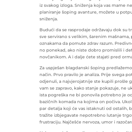
iz svakog izloga. Sniženja koja vas mame n
planiranje šoping avanture, možete u potpunos
sniženja.
Budući da se rasprodaje održavaju dok su tr
sve servirano s velikim, šarenim mašnama, p
oznakama da pomute zdrav razum. Predivno j
no ponekad, ako niste dobro promislili i def
novčanikom. A i dalje ćete stajati pred or
Za uspješan blagdanski šoping predlažemo pa
način. Prvo pravilo je analiza. Prije svega pot
odjenuli, a najvjerojatnije ste kupili proš
vam se zapravo, kako stanje pokazuje, ne u
ista pogreška ne bi ponovila potrebno je od
bazičnih komada na kojima on počiva. Uk
par detalja koji će vas istaknuti od ostalih, 
tražite izbjegavate nepotrebno lutanje trg
frustraciju. Najčešće nervoza, umor i razo