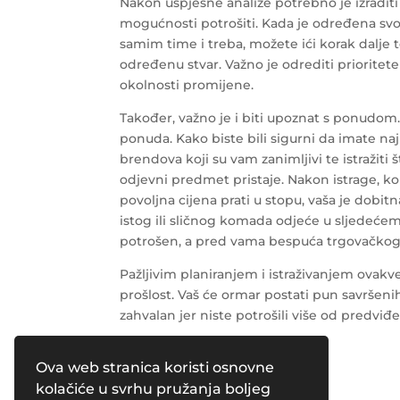
Nakon uspješne analize potrebno je izraditi 
mogućnosti potrošiti. Kada je određena sv
samim time i treba, možete ići korak dalje 
određenu stvar. Važno je odrediti prioritete 
okolnosti promijene.
Također, važno je i biti upoznat s ponudom
ponuda. Kako biste bili sigurni da imate naj
brendova koji su vam zanimljivi te istražit
odjevni predmet pristaje. Nakon istrage, kom
povoljna cijena prati u stopu, vaša je dobitna
istog ili sličnog komada odjeće u sljedećem
potrošen, a
pred vama bespuća trgovačkog
Pažljivim planiranjem i istraživanjem ovakve
prošlost. Vaš će ormar postati pun savršenih
zahvalan jer niste potrošili više od predviđe
Ova web stranica koristi osnovne
Tekst – Ines Skobe
kolačiće u svrhu pružanja boljeg