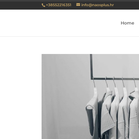
+38552216351
info@naosplus.hr
Home