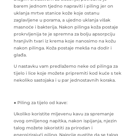
barem jednom tjedno napraviti i piling jer on
uklanja mrtve stanice kože koje ostanu
zaglavljene u porama, a ujedno uklanja višak
masnoće i bakterija.
Nakon pilinga koža postaje
prokrvljenija te je spremna za bolju apsorpciju
hranjivih tvari iz krema koje nanosimo na kožu
nakon pilinga. Koža postaje mekša na dodir i
glađa.
U nastavku vam predlažemo neke od pilinga za
tijelo i lice koje možete pripremiti kod kuće s tek
nekoliko sastojaka i u par jednostavnih koraka.
● Piling za tijelo od kave:
Ukoliko koristite mljevenu kavu za spremanje
ovog omiljenog napitka, nakon ispijanja, njezin
talog možete iskoristiti za prirodan i
energizirajući piling. Najprije pustite da se talog