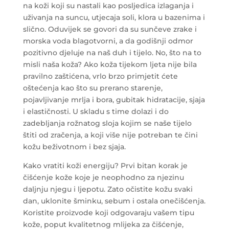
na koži koji su nastali kao posljedica izlaganja i
uživanja na suncu, utjecaja soli, klora u bazenima i
slično. Oduvijek se govori da su sunčeve zrake i
morska voda blagotvorni, a da godišnji odmor
pozitivno djeluje na naš duh i tijelo. No, što na to
misli naša koža? Ako koža tijekom ljeta nije bila
pravilno zaštićena, vrlo brzo primjetit ćete
oštećenja kao što su prerano starenje,
pojavljivanje mrlja i bora, gubitak hidratacije, sjaja
i elastičnosti. U skladu s time dolazi i do
zadebljanja rožnatog sloja kojim se naše tijelo
štiti od zračenja, a koji više nije potreban te čini
kožu beživotnom i bez sjaja.
Kako vratiti koži energiju? Prvi bitan korak je
čišćenje kože koje je neophodno za njezinu
daljnju njegu i ljepotu. Zato očistite kožu svaki
dan, uklonite šminku, sebum i ostala onečišćenja.
Koristite proizvode koji odgovaraju vašem tipu
kože, poput kvalitetnog mlijeka za čišćenje,