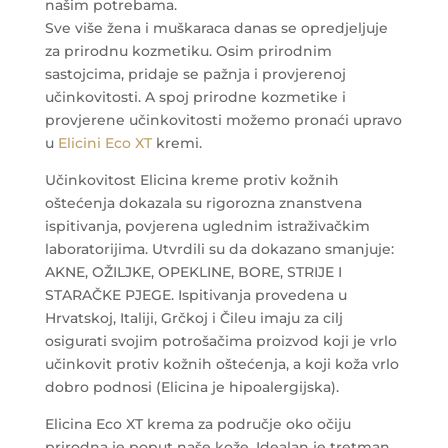
našim potrebama.
Sve više žena i muškaraca danas se opredjeljuje
za prirodnu kozmetiku. Osim prirodnim
sastojcima, pridaje se pažnja i provjerenoj
učinkovitosti. A spoj prirodne kozmetike i
provjerene učinkovitosti možemo pronaći upravo
u
Elicini Eco XT
kremi.
Učinkovitost Elicina kreme protiv kožnih
oštećenja dokazala su rigorozna znanstvena
ispitivanja, povjerena uglednim istraživačkim
laboratorijima. Utvrdili su da dokazano smanjuje:
AKNE, OŽILJKE, OPEKLINE, BORE, STRIJE I
STARAČKE PJEGE. Ispitivanja provedena u
Hrvatskoj, Italiji, Grčkoj i Čileu imaju za cilj
osigurati svojim potrošačima proizvod koji je vrlo
učinkovit protiv kožnih oštećenja, a koji koža vrlo
dobro podnosi (Elicina je hipoalergijska).
Elicina Eco XT krema za područje oko očiju
prirodna je poput naše kože. Idealan je tretman