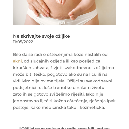
Ne skrivajte svoje ožiljke
11/05/2022
Bilo da se radi o oštećenjima kože nastalih od
akni
, od slučajnih ozljeda ili kao posljedica
kirurških zahvata, živjeti svakodnevno s ožiljcima
može biti teško, pogotovo ako su na licu ili na
vidljivim dijelovima tijela. Ožiljci su svakodnevni
podsjetnici na loše trenutke u našem životu i
zato ih se gotovo svi želimo riješiti. Iako nije
jednostavno liječiti kožna oštećenja, rješenja ipak
postoje, kako medicinska tako i kozmetička.
“Ožiljci nam pokazuju gdje smo bili, oni ne