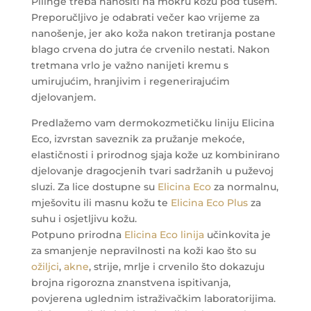
Pilinge treba nanositi na mokru kožu pod tušem.
Preporučljivo je odabrati večer kao vrijeme za
nanošenje, jer ako koža nakon tretiranja postane
blago crvena do jutra će crvenilo nestati. Nakon
tretmana vrlo je važno nanijeti kremu s
umirujućim, hranjivim i regenerirajućim
djelovanjem.
Predlažemo vam dermokozmetičku liniju Elicina
Eco, izvrstan saveznik za pružanje mekoće,
elastičnosti i prirodnog sjaja kože uz kombinirano
djelovanje dragocjenih tvari sadržanih u puževoj
sluzi. Za lice dostupne su
Elicina Eco
za normalnu,
mješovitu ili masnu kožu te
Elicina Eco Plus
za
suhu i osjetljivu kožu.
Potpuno prirodna
Elicina Eco linija
učinkovita je
za smanjenje nepravilnosti na koži kao što su
ožiljci
,
akne
, strije, mrlje i crvenilo što dokazuju
brojna rigorozna znanstvena ispitivanja,
povjerena uglednim istraživačkim laboratorijima.