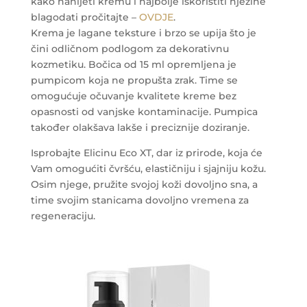
kako nanijeti kremu i najbolje iskoristiti njezine
blagodati pročitajte –
OVDJE
.
Krema je lagane teksture i brzo se upija što je
čini odličnom podlogom za dekorativnu
kozmetiku. Bočica od 15 ml opremljena je
pumpicom koja ne propušta zrak. Time se
omogućuje očuvanje kvalitete kreme bez
opasnosti od vanjske kontaminacije. Pumpica
također olakšava lakše i preciznije doziranje.
Isprobajte Elicinu Eco XT, dar iz prirode, koja će
Vam omogućiti čvršću, elastičniju i sjajniju kožu.
Osim njege, pružite svojoj koži dovoljno sna, a
time svojim stanicama dovoljno vremena za
regeneraciju.