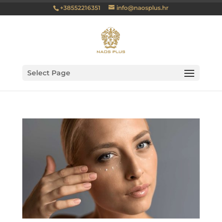
+38552216351
info@naosplus.hr
Select Page