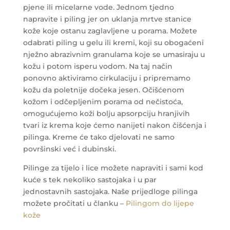
pjene ili micelarne vode.
Jednom tjedno
napravite i piling jer on uklanja mrtve stanice
kože koje ostanu zaglavljene u porama. Možete
odabrati piling u gelu ili kremi, koji su obogaćeni
nježno abrazivnim granulama koje se umasiraju u
kožu i potom isperu vodom. Na taj način
ponovno aktiviramo cirkulaciju i pripremamo
kožu da poletnije dočeka jesen. Očišćenom
kožom i odčepljenim porama od nečistoća,
omogućujemo koži bolju apsorpciju hranjivih
tvari iz krema koje ćemo nanijeti nakon čišćenja i
pilinga. Kreme će tako djelovati ne samo
površinski već i dubinski.
Pilinge za tijelo i lice možete napraviti i sami kod
kuće s tek nekoliko sastojaka i u par
jednostavnih sastojaka. Naše prijedloge pilinga
možete pročitati u članku –
Pilingom do lijepe
kože