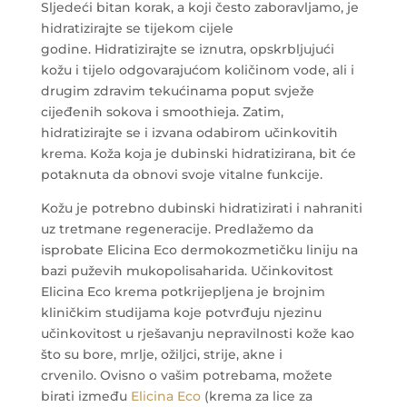
Sljedeći bitan korak, a koji često zaboravljamo, je
hidratizirajte se tijekom cijele
godine. Hidratizirajte se iznutra, opskrbljujući
kožu i tijelo odgovarajućom količinom vode, ali i
drugim zdravim tekućinama poput svježe
cijeđenih sokova i smoothieja. Zatim,
hidratizirajte se i izvana odabirom učinkovitih
krema. Koža koja je dubinski hidratizirana, bit će
potaknuta da obnovi svoje vitalne funkcije.
Kožu je potrebno dubinski hidratizirati i nahraniti
uz tretmane regeneracije. Predlažemo da
isprobate Elicina Eco dermokozmetičku liniju na
bazi puževih mukopolisaharida. Učinkovitost
Elicina Eco krema potkrijepljena je brojnim
kliničkim studijama koje potvrđuju njezinu
učinkovitost u rješavanju nepravilnosti kože kao
što su bore, mrlje, ožiljci, strije, akne i
crvenilo. Ovisno o vašim potrebama, možete
birati između
Elicina Eco
(krema za lice za