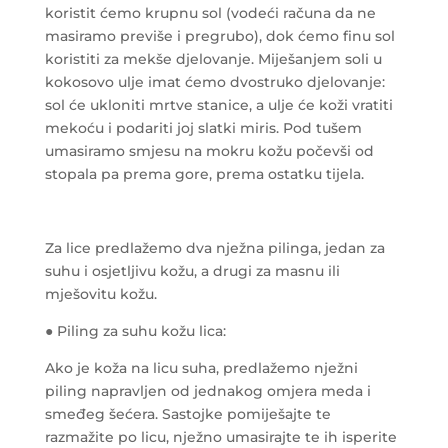
koristit ćemo krupnu sol (vodeći računa da ne
masiramo previše i pregrubo), dok ćemo finu sol
koristiti za mekše djelovanje. Miješanjem soli u
kokosovo ulje imat ćemo dvostruko djelovanje:
sol će ukloniti mrtve stanice, a ulje će koži vratiti
mekoću i podariti joj slatki miris. Pod tušem
umasiramo smjesu na mokru kožu počevši od
stopala pa prema gore, prema ostatku tijela.
Za lice predlažemo dva nježna pilinga, jedan za
suhu i osjetljivu kožu, a drugi za masnu ili
mješovitu kožu.
● Piling za suhu kožu lica:
Ako je koža na licu suha, predlažemo nježni
piling napravljen od jednakog omjera meda i
smeđeg šećera. Sastojke pomiješajte te
razmažite po licu, nježno umasirajte te ih isperite