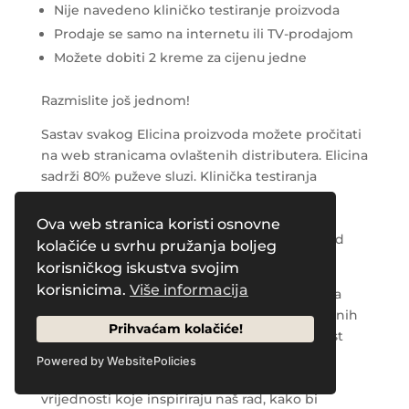
Nije navedeno kliničko testiranje proizvoda
Prodaje se samo na internetu ili TV-prodajom
Možete dobiti 2 kreme za cijenu jedne
Razmislite još jednom!
Sastav svakog Elicina proizvoda možete pročitati
na web stranicama ovlaštenih distributera. Elicina
sadrži 80% puževe sluzi. Klinička testiranja
proizvoda objavljena su na Pub Medovim
stranicama. Prodaje se u ljekarnama. Cijenu
Ova web stranica koristi osnovne
Elicine određuju različiti faktori, a najvažniji od
kolačiće u svrhu pružanja boljeg
svih je kvaliteta puževe sluzi.
korisničkog iskustva svojim
korisnicima.
Više informacija
Živimo u vremenu i prostoru gdje je poslovna
korektnost rijetka pojava, a kvaliteta ponuđenih
Prihvaćam kolačiće!
proizvoda upitna. Ozbiljnost i transparentnost
naše poruke, kredibilitet naše tvrtke i visoka
Powered by WebsitePolicies
učinkovitost naših proizvoda oduvijek su
vrijednosti koje inspiriraju naš rad, kako bi