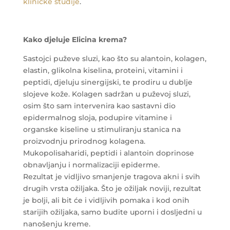
kliničke studije
.
Kako djeluje Elicina krema?
Sastojci puževe sluzi, kao što su alantoin, kolagen,
elastin, glikolna kiselina, proteini, vitamini i
peptidi, djeluju sinergijski, te prodiru u dublje
slojeve kože. Kolagen sadržan u puževoj sluzi,
osim što sam intervenira kao sastavni dio
epidermalnog sloja, podupire vitamine i
organske kiseline u stimuliranju stanica na
proizvodnju prirodnog kolagena.
Mukopolisaharidi, peptidi i alantoin doprinose
obnavljanju i normalizaciji epiderme.
Rezultat je vidljivo smanjenje tragova akni i svih
drugih vrsta ožiljaka. Što je ožiljak noviji, rezultat
je bolji, ali bit će i vidljivih pomaka i kod onih
starijih ožiljaka, samo budite uporni i dosljedni u
nanošenju kreme.