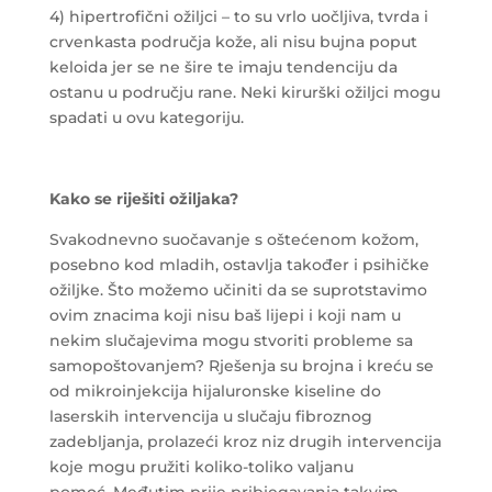
4) hipertrofični ožiljci – to su vrlo uočljiva, tvrda i
crvenkasta područja kože, ali nisu bujna poput
keloida jer se ne šire te imaju tendenciju da
ostanu u području rane. Neki kirurški ožiljci mogu
spadati u ovu kategoriju.
Kako se riješiti ožiljaka?
Svakodnevno suočavanje s oštećenom kožom,
posebno kod mladih, ostavlja također i psihičke
ožiljke. Što možemo učiniti da se suprotstavimo
ovim znacima koji nisu baš lijepi i koji nam u
nekim slučajevima mogu stvoriti probleme sa
samopoštovanjem? Rješenja su brojna i kreću se
od mikroinjekcija hijaluronske kiseline do
laserskih intervencija u slučaju fibroznog
zadebljanja, prolazeći kroz niz drugih intervencija
koje mogu pružiti koliko-toliko valjanu