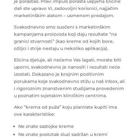
je porastao. Pravi impuls porasta uspjeha Elicine
dali ste upravo Vi, zadovoljni korisnici, najjačim
marketinškim alatom – usmenom predajom.
Svakodnevno smo suočeni s marketinškim
kampanjama proizvoda koji daju rezultate “na
granici stvarnosti” (kao kreme od kojih bore,
ožiljci i strije nestaju u nekoliko aplikacija).
Elicina djeluje, ali nećemo Vas lagati, morate biti
uporni, svakodnevno je nanositi i rezultati neće
izostati. Dokazano je brojnim pozitivnim
porukama koje svakodnevno stižu u naš Inbox, ali
i rigoroznim znanstvenim studijama provedenim
u poznatim svjetskim kliničkim centrima.
Ako “krema od puža” koju planirate kupiti ima
ove karakteristike:
Ne znate sastojke kreme
Ne znate postotak sluzi sadržan u kremi