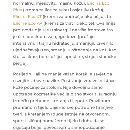
normalnu, mješovitu, masnu kožu),
Elicina Eco
Plus
(krema za lice za suhu i osjetljivu kožu),
Elicina Eco XT
(krema za područje oko očiju), te
Elicine Eco AV
(krema za vrat i dekolte). Ova linija
proizvoda djeluje u sinergiji na više frontova što
je čini idealnom za njegu kože (pružaju
intenzivnu i trajnu hidrataciju, smanjuju crvenilo,
ujednačavaju ten, smanjuju oštećenja na koži kao
što su akne, bore, ožiljci, opekline, strije i staračke
pjege).
Posljednji, ali ne manje važan korak je savjet da
usvojite zdrave navike. Postizanje zdrave, blistave
kože počinje za stolom. Nije dovoljna samo
upotreba kozmetike već je bitno stvoriti suradnju
između prehrane, kretanja i ljepote. Pravilnom
prehranom tijelu dajemo sve potrebne hranjive
tvari, a kretanjem (duge šetnje na otvorenom,
sport i slično) pomažemo tijelu i duhu da se
osjećaju bolje, povećavamo samopouzdanje,