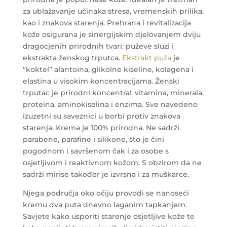
za ublažavanje učinaka stresa, vremenskih prilika,
kao i znakova starenja.
Prehrana i revitalizacija
kože osigurana je sinergijskim djelovanjem dviju
dragocjenih prirodnih tvari: puževe sluzi i
ekstrakta ženskog trputca.
Ekstrakt puža
je
“koktel” alantoina, glikolne kiseline, kolagena i
elastina u visokim koncentracijama. Ženski
trputac je prirodni koncentrat vitamina, minerala,
proteina, aminokiselina i enzima. Sve navedeno
izuzetni su saveznici u borbi protiv znakova
starenja.
Krema je 100% prirodna. Ne sadrži
parabene, parafine i silikone, što je čini
pogodnom i savršenom čak i za osobe s
osjetljivom i reaktivnom kožom. S obzirom da ne
sadrži mirise također je izvrsna i za muškarce.
Njega područja oko očiju provodi se nanoseći
kremu dva puta dnevno laganim tapkanjem.
Savjete kako usporiti starenje osjetljive kože te