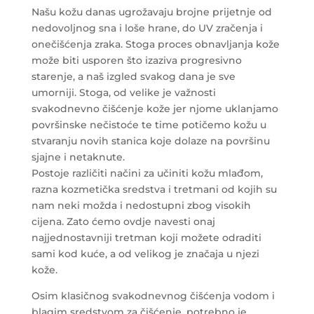
Našu kožu danas ugrožavaju brojne prijetnje od
nedovoljnog sna i loše hrane, do UV zračenja i
onečišćenja zraka. Stoga proces obnavljanja kože
može biti usporen što izaziva progresivno
starenje, a naš izgled svakog dana je sve
umorniji.
Stoga, od velike je važnosti
svakodnevno čišćenje kože jer njome uklanjamo
površinske nečistoće te time potičemo kožu u
stvaranju novih stanica koje dolaze na površinu
sjajne i netaknute.
Postoje različiti načini za učiniti kožu mlađom,
razna kozmetička sredstva i tretmani od kojih su
nam neki možda i nedostupni zbog visokih
cijena. Zato ćemo ovdje navesti onaj
najjednostavniji tretman koji možete odraditi
sami kod kuće, a od velikog je značaja u njezi
kože.
Osim klasičnog svakodnevnog čišćenja vodom i
blagim sredstvom za čišćenje, potrebno je