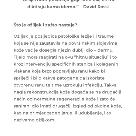
diktiraju kamo idemo.” – David Rossi
Što je ožiljak i zašto nastaje?
Ožiljak je posljedica patološke lezije ili traume
koja se nije zaustavila na površinskim slojevima
kože već je dosegla njezin dublji dio – dermu.
Tijelo mora reagirati na ovu “hitnu situaciju” i to
kroz intervenciju specifičnih stanica i kolagenih
vlakana koja brzo popravljaju ranu kako bi
spriječili bilo kakve patogene da iskoriste
otvorenu ranu te time uzrokuju infekciju. Takva
nagla rekonstrukcija kože događa se na drugačiji
način od normalne regeneracije kože i zato će
sanirani dio imati drugačiji izgled od okolne kože,
kao na primjer zadebljanje ili udubljenje, i to
nazivamo ožiljkom.