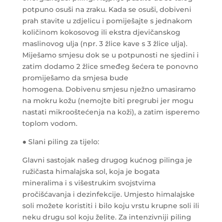
potpuno osuši na zraku. Kada se osuši, dobiveni
prah stavite u zdjelicu i pomiješajte s jednakom
količinom kokosovog ili ekstra djevičanskog
maslinovog ulja (npr. 3 žlice kave s 3 žlice ulja).
Miješamo smjesu dok se u potpunosti ne sjedini i
zatim dodamo 2 žlice smeđeg šećera te ponovno
promiješamo da smjesa bude
homogena. Dobivenu smjesu nježno umasiramo
na mokru kožu (nemojte biti pregrubi jer mogu
nastati mikrooštećenja na koži), a zatim isperemo
toplom vodom.
● Slani piling za tijelo:
Glavni sastojak našeg drugog kućnog pilinga je
ružičasta himalajska sol, koja je bogata
mineralima i s višestrukim svojstvima
pročišćavanja i dezinfekcije. Umjesto himalajske
soli možete koristiti i bilo koju vrstu krupne soli ili
neku drugu sol koju želite. Za intenzivniji piling