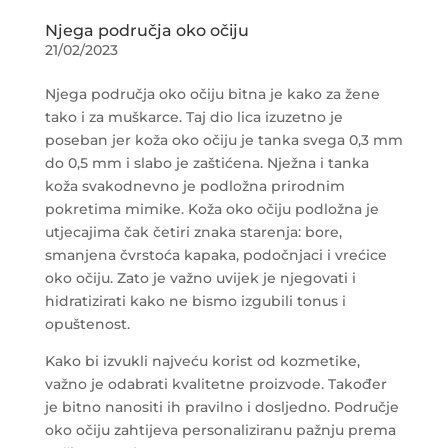
Njega područja oko očiju
21/02/2023
Njega područja oko očiju bitna je kako za žene
tako i za muškarce. Taj dio lica izuzetno je
poseban jer koža oko očiju je tanka svega 0,3 mm
do 0,5 mm i slabo je zaštićena. Nježna i tanka
koža svakodnevno je podložna prirodnim
pokretima mimike. Koža oko očiju podložna je
utjecajima čak četiri znaka starenja: bore,
smanjena čvrstoća kapaka, podočnjaci i vrećice
oko očiju. Zato je važno uvijek je njegovati i
hidratizirati kako ne bismo izgubili tonus i
opuštenost.
Kako bi izvukli najveću korist od kozmetike,
važno je odabrati kvalitetne proizvode. Također
je bitno nanositi ih pravilno i dosljedno. Područje
oko očiju zahtijeva personaliziranu pažnju prema