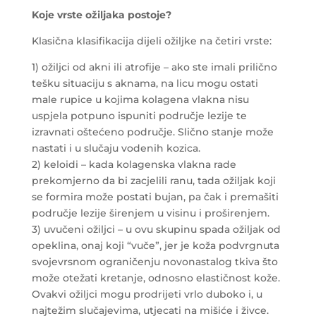
Koje vrste ožiljaka postoje?
Klasična klasifikacija dijeli ožiljke na četiri vrste:
1) ožiljci od akni ili atrofije – ako ste imali prilično
tešku situaciju s aknama, na licu mogu ostati
male rupice u kojima kolagena vlakna nisu
uspjela potpuno ispuniti područje lezije te
izravnati oštećeno područje. Slično stanje može
nastati i u slučaju vodenih kozica.
2) keloidi – kada kolagenska vlakna rade
prekomjerno da bi zacjelili ranu, tada ožiljak koji
se formira može postati bujan, pa čak i premašiti
područje lezije širenjem u visinu i proširenjem.
3) uvučeni ožiljci – u ovu skupinu spada ožiljak od
opeklina, onaj koji “vuče”, jer je koža podvrgnuta
svojevrsnom ograničenju novonastalog tkiva što
može otežati kretanje, odnosno elastičnost kože.
Ovakvi ožiljci mogu prodrijeti vrlo duboko i, u
najtežim slučajevima, utjecati na mišiće i živce.