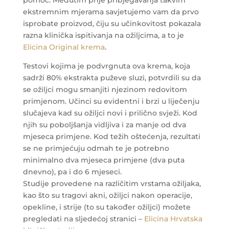
pomoć. Međutim prije pribjegavanja takvim
ekstremnim mjerama savjetujemo vam da prvo
isprobate proizvod, čiju su učinkovitost pokazala
razna klinička ispitivanja na ožiljcima, a to je
Elicina Original krema
.
Testovi kojima je podvrgnuta ova krema, koja
sadrži 80% ekstrakta puževe sluzi, potvrdili su da
se ožiljci mogu smanjiti njezinom redovitom
primjenom. Učinci su evidentni i brzi u liječenju
slučajeva kad su ožiljci novi i prilično svježi. Kod
njih su poboljšanja vidljiva i za manje od dva
mjeseca primjene. Kod težih oštećenja, rezultati
se ne primjećuju odmah te je potrebno
minimalno dva mjeseca primjene (dva puta
dnevno), pa i do 6 mjeseci.
Studije provedene na različitim vrstama ožiljaka,
kao što su tragovi akni, ožiljci nakon operacije,
opekline, i strije (to su također ožiljci) možete
pregledati na sljedećoj stranici –
Elicina Hrvatska