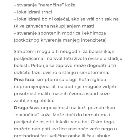
– stvaranje “narančine” kože
– lokalizirani trnci
– lokalizirani bolni osjećaj, ako se vrši pritisak na
tkiva zahvaćena nakupljanjem masti
– stvaranje spontanih modrica i ekhimoza
(potkožnog krvarenja manjeg intenziteta)
Simptomi mogu biti neugodni za bolesnika, s
posljedicama i na kvalitetu života ovisno o stadiju
bolesti. Potonje se zapravo može dogoditi u tri
različite faze, ovisno o stanju i simptomima:
Prva faza
: simptomi su blagi. Koža izgleda
nepromijenjena, ali na dodir je moguće vidjeti
prisutnost malih masnih čvorića ispod kože
zaobljenog oblika.
Druga faza
: nepravilnosti na koži poznate kao
“narančina” koža. Može doći do hematoma i
pacijent će osjetiti lokaliziranu bol. Osim toga,
možete napipati kvržice masnoće veće nego u
prethodnoj fazi, veličine oraha ili čak jabuke.