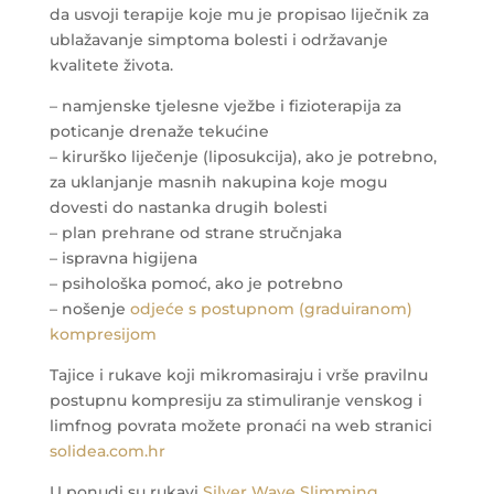
da usvoji terapije koje mu je propisao liječnik za
ublažavanje simptoma bolesti i održavanje
kvalitete života.
– namjenske tjelesne vježbe i fizioterapija za
poticanje drenaže tekućine
– kirurško liječenje (liposukcija), ako je potrebno,
za uklanjanje masnih nakupina koje mogu
dovesti do nastanka drugih bolesti
– plan prehrane od strane stručnjaka
– ispravna higijena
– psihološka pomoć, ako je potrebno
– nošenje
odjeće s postupnom (graduiranom)
kompresijom
Tajice i rukave koji mikromasiraju i vrše pravilnu
postupnu kompresiju za stimuliranje venskog i
limfnog povrata možete pronaći na web stranici
solidea.com.hr
U ponudi su rukavi
Silver Wave Slimming