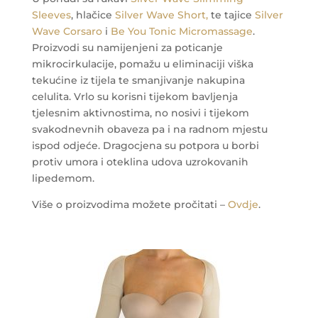
Sleeves
, hlačice
Silver Wave Short,
te tajice
Silver
Wave Corsaro
i
Be You Tonic Micromassage
.
Proizvodi su namijenjeni za poticanje
mikrocirkulacije, pomažu u eliminaciji viška
tekućine iz tijela te smanjivanje nakupina
celulita. Vrlo su korisni tijekom bavljenja
tjelesnim aktivnostima, no nosivi i tijekom
svakodnevnih obaveza pa i na radnom mjestu
ispod odjeće.
Dragocjena su potpora u borbi
protiv umora i oteklina udova uzrokovanih
lipedemom.
Više o proizvodima možete pročitati –
Ovdje
.