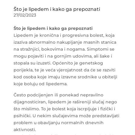
Što je lipedem i kako ga prepoznati
27/02/2023
Što je lipedem i kako ga prepoznati
Lipedem je kronična i progresivna bolest, koja
izaziva abnormalno nakupljanje masnih stanica
na stražnjici, bokovima i nogama. Simptomi se
mogu pojaviti i na gornjim udovima, ali šake i
stopala su izuzeti. Općenito je genetskog
porijekla, te je veća vjerojatnost da će se razviti
kod osoba koje imaju izravne srodnike u obitelji
koje boluju od lipedema.
Često podcijenjen ili ponekad nepravilno
dijagnosticiran, lipedem je rašireniji slučaj nego
što mislimo. To je bolest koja iscrpljuje i fizički i
psihički. U nekim slučajevima može predstavljati
problem u obavljanju normalnih dnevnih
aktivnosti.