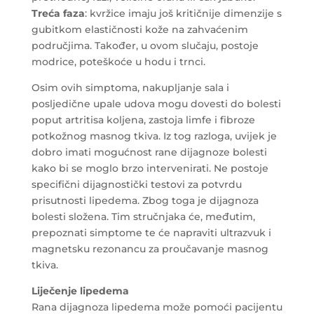
Treća faza
: kvržice imaju još kritičnije dimenzije s
gubitkom elastičnosti kože na zahvaćenim
područjima. Također, u ovom slučaju, postoje
modrice, poteškoće u hodu i trnci.
Osim ovih simptoma, nakupljanje sala i
posljedične upale udova mogu dovesti do bolesti
poput artritisa koljena, zastoja limfe i fibroze
potkožnog masnog tkiva. Iz tog razloga, uvijek je
dobro imati mogućnost rane dijagnoze bolesti
kako bi se moglo brzo intervenirati. Ne postoje
specifični dijagnostički testovi za potvrdu
prisutnosti lipedema. Zbog toga je dijagnoza
bolesti složena. Tim stručnjaka će, međutim,
prepoznati simptome te će napraviti ultrazvuk i
magnetsku rezonancu za proučavanje masnog
tkiva.
Liječenje lipedema
Rana dijagnoza lipedema može pomoći pacijentu