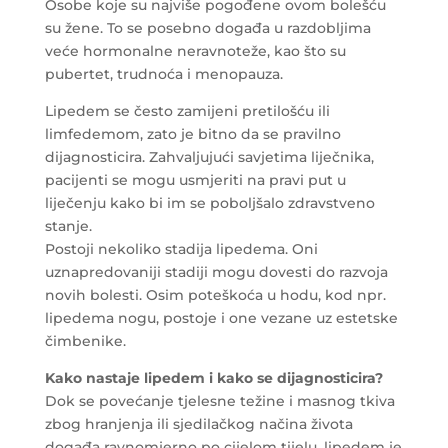
Osobe koje su najviše pogođene ovom bolešću
su žene. To se posebno događa u razdobljima
veće hormonalne neravnoteže, kao što su
pubertet, trudnoća i menopauza.
Lipedem se često zamijeni pretilošću ili
limfedemom, zato je bitno da se pravilno
dijagnosticira. Zahvaljujući savjetima liječnika,
pacijenti se mogu usmjeriti na pravi put u
liječenju kako bi im se poboljšalo zdravstveno
stanje.
Postoji nekoliko stadija lipedema. Oni
uznapredovaniji stadiji mogu dovesti do razvoja
novih bolesti. Osim poteškoća u hodu, kod npr.
lipedema nogu, postoje i one vezane uz estetske
čimbenike.
Kako nastaje lipedem i kako se dijagnosticira?
Dok se povećanje tjelesne težine i masnog tkiva
zbog hranjenja ili sjedilačkog načina života
događa ravnomjerno po cijelom tijelu, lipedem je