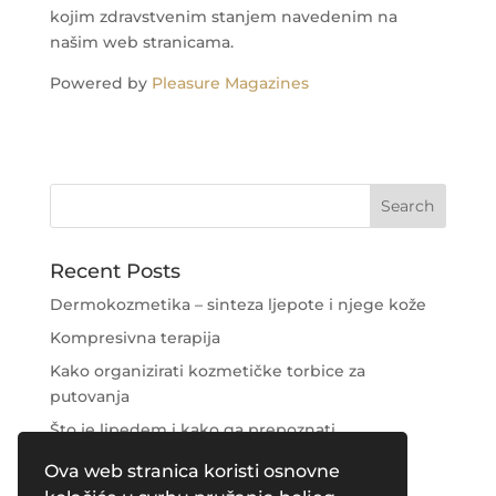
kojim zdravstvenim stanjem navedenim na
našim web stranicama.
Powered by
Pleasure Magazines
Recent Posts
Dermokozmetika – sinteza ljepote i njege kože
Kompresivna terapija
Kako organizirati kozmetičke torbice za
putovanja
Što je lipedem i kako ga prepoznati
Njega područja oko očiju
Ova web stranica koristi osnovne