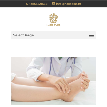
+38552216351
info@naosplus.hr
Select Page