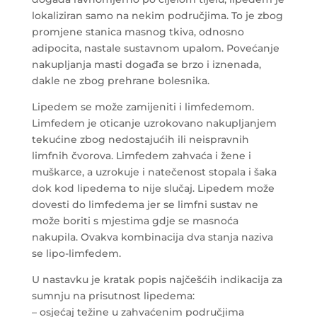
lokaliziran samo na nekim područjima. To je zbog
promjene stanica masnog tkiva, odnosno
adipocita, nastale sustavnom upalom. Povećanje
nakupljanja masti događa se brzo i iznenada,
dakle ne zbog prehrane bolesnika.
Lipedem se može zamijeniti i limfedemom.
Limfedem je oticanje uzrokovano nakupljanjem
tekućine zbog nedostajućih ili neispravnih
limfnih čvorova. Limfedem zahvaća i žene i
muškarce, a uzrokuje i natečenost stopala i šaka
dok kod lipedema to nije slučaj. Lipedem može
dovesti do limfedema jer se limfni sustav ne
može boriti s mjestima gdje se masnoća
nakupila. Ovakva kombinacija dva stanja naziva
se lipo-limfedem.
U nastavku je kratak popis najčešćih indikacija za
sumnju na prisutnost lipedema:
– osjećaj težine u zahvaćenim područjima