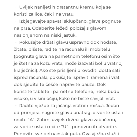
・ Uvijek nanijeti hidratantnu kremu koja se
koristi za lice, čak i na vratu.
・ Izbjegavajte spavati sklupčano, glave pognute
na prsa. Odaberite ležeći položaj s glavom
naslonjenom na niski jastuk.
・ Pokušajte držati glavu uspravno dok hodate,
čitate, pišete, radite na računalu ili mobitelu
(pognuta glava na pametnom telefonu osim što
je štetna za kožu vrata, može izazvati bol u vratnoj
kralježnici). Ako ste prisiljeni provoditi dosta sati
ispred računala, pokušajte ispraviti ramena i vrat
dok sjedite te češće napravite pauze. Dok
koristite tablete i pametne telefone, neka budu
visoko, u visini očiju, kako ne biste savijali vrat.
・ Radite vježbe za jačanja vratnih mišića. Jedan
od primjera: nagnite glavu unatrag, otvorite usta i
recite “A”. Zatim, uvijek držeći glavu zabačenu,
zatvorite usta i recite “U” i ponovno ih otvorite.
Ponovite sve petnaestak puta. Ova vježba služi i