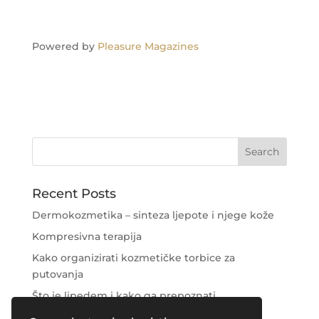
Powered by
Pleasure Magazines
Recent Posts
Dermokozmetika – sinteza ljepote i njege kože
Kompresivna terapija
Kako organizirati kozmetičke torbice za
putovanja
Što je lipedem i kako ga prepoznati
Njega područja oko očiju