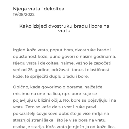
Njega vrata i dekoltea
19/08/2022
Kako izbjeći dvostruku bradu i bore na
vratu
Izgled kože vrata, poput bora, dvostruke brade i
opuštenost kože, puno govori o našim godinama.
Njegu vrata i dekoltea, naime, važno je započeti
već od 25. godine, održavati tonus i elastičnost
kože, te spriječiti duplu bradu i bore.
Obično, kada govorimo o borama, najčešće
mislimo na one na licu, npr. bore koje se
pojavljuju u blizini očiju. No, bore se pojavljuju i na
vratu. Zato se kaže da su vrat i ruke pravi
pokazatelji čovjekove dobi: što je više mrlja na
stražnjoj strani šaka i što je više bora na vratu,
osoba je starija. Koža vrata je nježnija od kože lica,