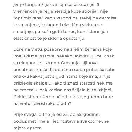
jer je tanja, a žlijezde lojnice oskudnije. S
vremenom je regeneracija kože sporija i nije
“optimizirana” kao s 20 godina. Debljina dermisa
je smanjena, kolagen i elastična vlakna se
smanjuju, pa koža gubi tonus, konzistenciju i
elastičnost te je sklona opuštanju.
Bore na vratu, posebno na zrelim ženama koje
imaju duge vratove, nekako uokviruju lice. Znak
su elegancije i samopoštovanja. Njihova
prisutnost znači da dotična osoba prihvaća sebe
onakvu kakva jest s godinama koje ima, a nije
pribjegla skalpelu. Iako ti znaci starosti nekima
ne smetaju ipak većina nas željela bi to izbjeći.
Dakle, što možemo učiniti da izbjegnemo bore
na vratu i dvostruku bradu?
Prije svega, bitno je od 25. do 35. godine,
poduzimati male i jednostavne svakodnevne
mjere opreza.