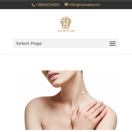
+38552216351
info@naosplus.hr
Select Page