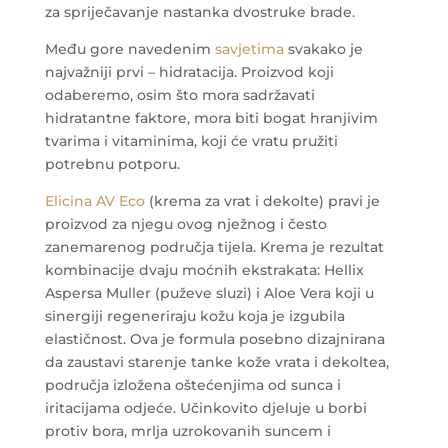
za spriječavanje nastanka dvostruke brade.
Među gore navedenim
savjetima
svakako je
najvažniji prvi – hidratacija. Proizvod koji
odaberemo, osim što mora sadržavati
hidratantne faktore, mora biti bogat hranjivim
tvarima i vitaminima, koji će vratu pružiti
potrebnu potporu.
Elicina AV Eco
(krema za vrat i dekolte) pravi je
proizvod za njegu ovog nježnog i često
zanemarenog područja tijela. Krema je rezultat
kombinacije dvaju moćnih ekstrakata: Hellix
Aspersa Muller (puževe sluzi) i Aloe Vera koji u
sinergiji regeneriraju kožu koja je izgubila
elastičnost. Ova je formula posebno dizajnirana
da zaustavi starenje tanke kože vrata i dekoltea,
područja izložena oštećenjima od sunca i
iritacijama odjeće. Učinkovito djeluje u borbi
protiv bora, mrlja uzrokovanih suncem i